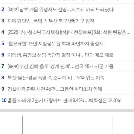
2
[속보] 남부 가뭄 위성서도 선명…저수지 바닥 드러났다
3
까마귀 탓?…폭염 속 부산 북구 986가구 정전
4
[2026 부산청소년극지체험탐험대 현장르포] 3회 : 석탄 탄광촌에서 북극 연구의 중심지로
5
‘혐오표현’ 쓰면 지방공무원 최대 파면까지 중징계
6
이임생, 홍명보 선임 독단적 결정 아냐…면담 메모 제출
7
[속보] 부산·김해·울주 ‘경계 단계’…전국 48개 시군 가뭄
8
부산·울산·경남 폭염 속 소나기·비…무더위는 지속
9
경찰가족 관련 사건 45건…그동안 파악조차 안해
10
홈플 사태에 2분기 대형마트 판매 9.4%↓…백화점은 14.8%↑