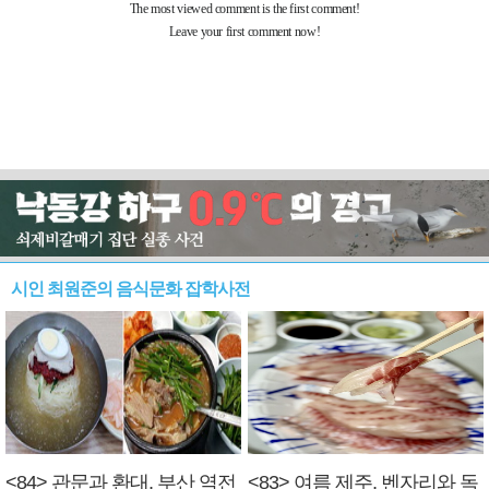
시인 최원준의 음식문화 잡학사전
<84> 관문과 환대, 부산 역전
<83> 여름 제주, 벤자리와 독