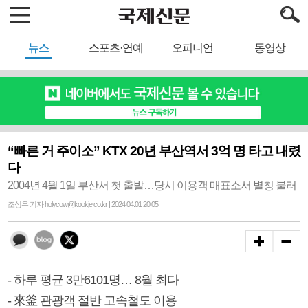
뉴스
스포츠·연예
오피니언
동영상
“빠른 거 주이소” KTX 20년 부산역서 3억 명 타고 내렸
다
2004년 4월 1일 부산서 첫 출발…당시 이용객 매표소서 별칭 불러
조성우 기자 holycow@kookje.co.kr | 2024.04.01 20:05
- 하루 평균 3만6101명… 8월 최다
- 來釜 관광객 절반 고속철도 이용