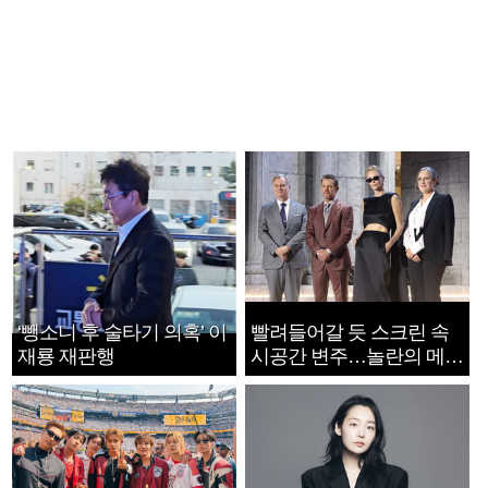
‘뺑소니 후 술타기 의혹’ 이
빨려들어갈 듯 스크린 속
재룡 재판행
시공간 변주…놀란의 메시
지는 ‘전쟁 속죄’