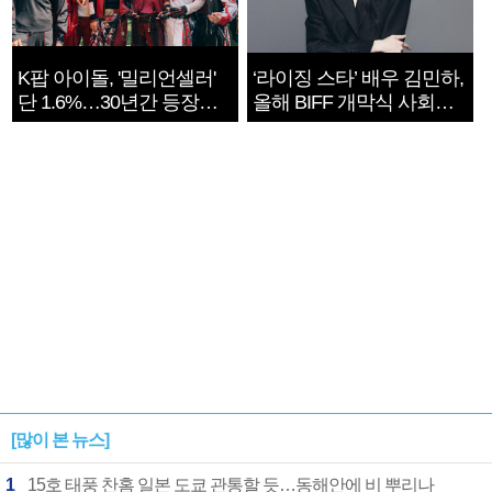
K팝 아이돌, '밀리언셀러'
‘라이징 스타’ 배우 김민하,
단 1.6%…30년간 등장
올해 BIFF 개막식 사회자
1182개팀 전수조사
확정
[많이 본 뉴스]
1
15호 태풍 찬홈 일본 도쿄 관통할 듯…동해안에 비 뿌리나