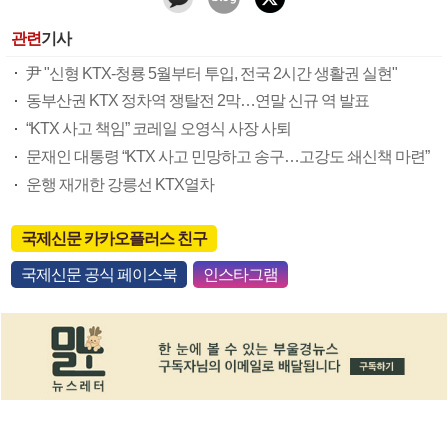
관련
기사
尹 "신형 KTX-청룡 5월부터 투입, 전국 2시간 생활권 실현"
동부산권 KTX 정차역 쟁탈전 2막…연말 신규 역 발표
“KTX 사고 책임” 코레일 오영식 사장 사퇴
문재인 대통령 “KTX 사고 민망하고 송구…고강도 쇄신책 마련”
운행 재개한 강릉선 KTX열차
국제신문 카카오플러스 친구
국제신문 공식 페이스북
인스타그램