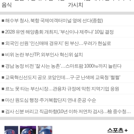
음식
가시치
■ 해수부 청사, 북항 국제여객터미널 옆에 선다(종합)
■ 2028 유엔 해양총회 개최지, ‘부산이냐 제주냐’ 10일 결정
■ 외국인 선원 ‘인신매매 경유지’ 된 부산…우려가 현실로
■ 비위 논란 부산TP, 외부인사 혁신위 설치
■ 경남 농정 비전 ‘잘 사는 농촌’…스마트팜 1000㏊까지 늘린다
■ 교육혁신선도지 공모 코앞인데…구·군 난색에 교육청 ‘쩔쩔’
■ 르노 못 타는 부산시장…관용차 규정에 막힌 지역기업 응원
■ 마산 원도심 행정·주거복합단지 연내 준공 수순
■ 검사 신분 버리고 직급하향(10년 이하 저연차 검사)…檢 중수청행 기피
스포츠 +