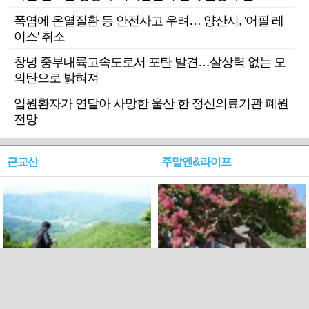
폭염에 온열질환 등 안전사고 우려… 양산시, '어필 레
이스' 취소
창녕 중부내륙고속도로서 포탄 발견…살상력 없는 모
의탄으로 밝혀져
입원환자가 연달아 사망한 울산 한 정신의료기관 폐원
전망
근교산
주말엔&라이프
근교산&그너머…상주·문경
폭염보다 더 뜨거워라…100
청화산~시루봉
일을 붉게 불태울 ‘선비정신’