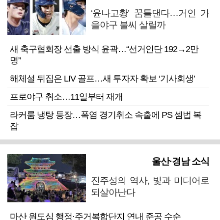
‘윤나고황’ 꿈틀댄다…거인 가
을야구 불씨 살릴까
새 축구협회장 선출 방식 윤곽…“선거인단 192→2만
명”
해체설 뒤집은 LIV 골프…새 투자자 확보 ‘기사회생’
프로야구 취소…11일부터 재개
라커룸 냉탕 등장…폭염 경기취소 속출에 PS 셈법 복
잡
울산·경남 소식
진주성의 역사, 빛과 미디어로
되살아난다
마산 원도심 행정·주거복합단지 연내 준공 수순