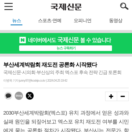
뉴스
스포츠·연예
오피니언
동영상
부산세계박람회 재도전 공론화 시작됐다
국제신문·시의회·부산상의 주최 엑스포 후속 전략 긴급 토론회
이병욱 기자 junny97@kookje.co.kr | 2024.04.25 19:42
2030부산세계박람회(엑스포) 유치 과정에서 얻은 성과와
실패 원인을 되짚어보고 엑스포 유치 재도전 여부를 시민
에게 묻는 공론화 절차가 시작됐다. 부산시는 전문가, 학