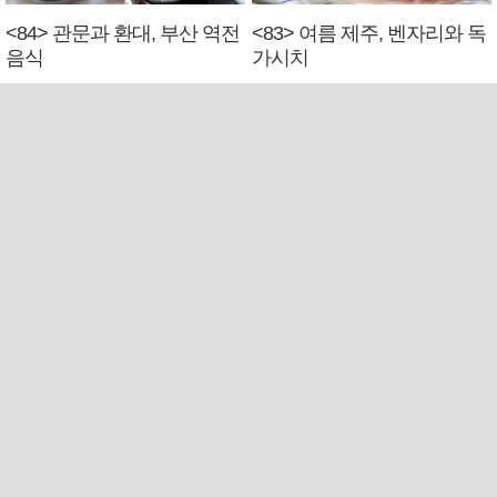
<84> 관문과 환대, 부산 역전
<83> 여름 제주, 벤자리와 독
음식
가시치
■ 해수부 청사, 북항 국제여객터미널 옆에 선다(종합)
■ 2028 유엔 해양총회 개최지, ‘부산이냐 제주냐’ 10일 결정
■ 외국인 선원 ‘인신매매 경유지’ 된 부산…우려가 현실로
■ 비위 논란 부산TP, 외부인사 혁신위 설치
■ 경남 농정 비전 ‘잘 사는 농촌’…스마트팜 1000㏊까지 늘린다
■ 교육혁신선도지 공모 코앞인데…구·군 난색에 교육청 ‘쩔쩔’
■ 르노 못 타는 부산시장…관용차 규정에 막힌 지역기업 응원
■ 마산 원도심 행정·주거복합단지 연내 준공 수순
■ 검사 신분 버리고 직급하향(10년 이하 저연차 검사)…檢 중수청행 기피