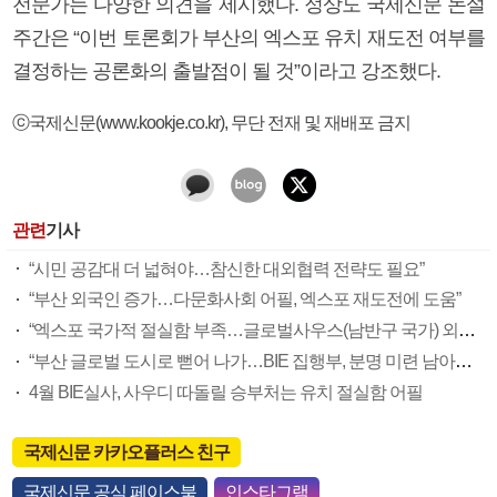
전문가는 다양한 의견을 제시했다. 정상도 국제신문 논설
주간은 “이번 토론회가 부산의 엑스포 유치 재도전 여부를
결정하는 공론화의 출발점이 될 것”이라고 강조했다.
ⓒ국제신문(www.kookje.co.kr), 무단 전재 및 재배포 금지
관련
기사
“시민 공감대 더 넓혀야…참신한 대외협력 전략도 필요”
“부산 외국인 증가…다문화사회 어필, 엑스포 재도전에 도움”
“엑스포 국가적 절실함 부족…글로벌사우스(남반구 국가) 외교 확대를”
“부산 글로벌 도시로 뻗어 나가…BIE 집행부, 분명 미련 남아있을 것”
4월 BIE실사, 사우디 따돌릴 승부처는 유치 절실함 어필
국제신문 카카오플러스 친구
국제신문 공식 페이스북
인스타그램