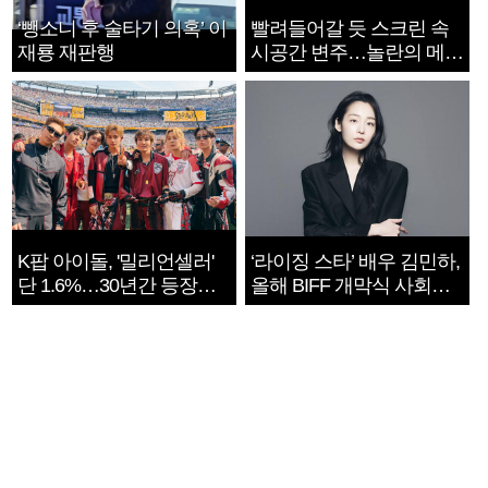
‘뺑소니 후 술타기 의혹’ 이
빨려들어갈 듯 스크린 속
재룡 재판행
시공간 변주…놀란의 메시
지는 ‘전쟁 속죄’
K팝 아이돌, '밀리언셀러'
‘라이징 스타’ 배우 김민하,
단 1.6%…30년간 등장
올해 BIFF 개막식 사회자
1182개팀 전수조사
확정