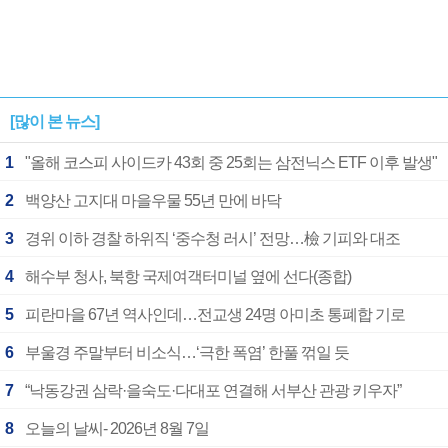
[많이 본 뉴스]
1
"올해 코스피 사이드카 43회 중 25회는 삼전닉스 ETF 이후 발생"
2
백양산 고지대 마을우물 55년 만에 바닥
3
경위 이하 경찰 하위직 ‘중수청 러시’ 전망…檢 기피와 대조
4
해수부 청사, 북항 국제여객터미널 옆에 선다(종합)
5
피란마을 67년 역사인데…전교생 24명 아미초 통폐합 기로
6
부울경 주말부터 비소식…‘극한 폭염’ 한풀 꺾일 듯
7
“낙동강권 삼락·을숙도·다대포 연결해 서부산 관광 키우자”
8
오늘의 날씨- 2026년 8월 7일