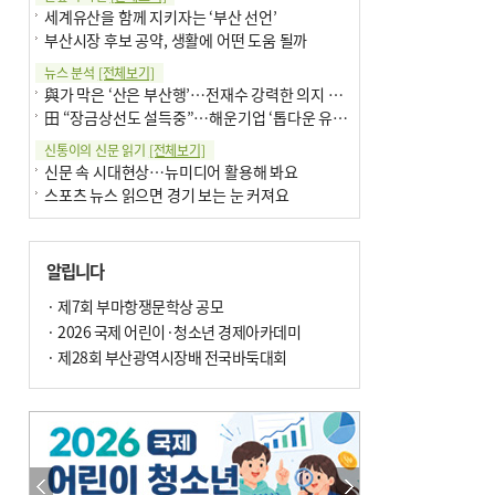
세계유산을 함께 지키자는 ‘부산 선언’
부산시장 후보 공약, 생활에 어떤 도움 될까
뉴스 분석
[전체보기]
與가 막은 ‘산은 부산행’…전재수 강력한 의지 표명 없인 공염불
田 “장금상선도 설득중”…해운기업 ‘톱다운 유치전’ 가속
신통이의 신문 읽기
[전체보기]
신문 속 시대현상…뉴미디어 활용해 봐요
스포츠 뉴스 읽으면 경기 보는 눈 커져요
어떻게 생각하십니까
[전체보기]
구·군 승진 축하화분 관행 없애자니 소상공인 울상
알립니다
3년째 병상에 있는 구의원…의정활동 못해도 월급 그대로
팩트체크
· 제7회 부마항쟁문학상 공모
[전체보기]
금정산 반려견 데리고 갈 수 있나…알아보니 ‘국립공원은 출입 불가’
· 2026 국제 어린이·청소년 경제아카데미
서울 도림천도 공업용수 활용한다는 사례, 정수 없이 한강물 공급…수질만 공업용수
· 제28회 부산광역시장배 전국바둑대회
포토에세이
[전체보기]
의령 한우산 털중나리
서산 간월암
한 손 뉴스
[전체보기]
골목 맛집 발굴 고메 셀렉션…부산시, 페스티벌 시월 연계