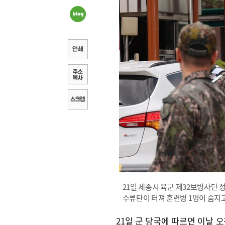
21일 세종시 육군 제32보병사단
수류탄이 터져 훈련병 1명이 숨지고
21일 군 당국에 따르면 이날 오