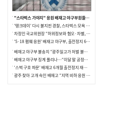
"스타벅스 가야지" 응원 배재고 야구부원들, 학교서 징계 처분
‘탱크데이’ 다시 불지핀 경찰, 스타벅스 모욕 혐의 압수수색
차정인 국교위원장 “허위정보와 혐오·차별, 학교 교실까지 유입"
‘5·18 폄훼 응원’ 배재고 야구부, 출전정지 6개월→1개월 감경
배재고 야구부 불송치 “광주일고가 처벌 불원 의사 표해”
배재고 야구부 징계 풀리나…“이달 말 공정위서 재심의”
‘스벅 구호 파문’ 배재고 6개월 출전정지 재심 신청키로
광주 찾아 고개 숙인 배재고 “지역 비하 응원 잘못”(종합)