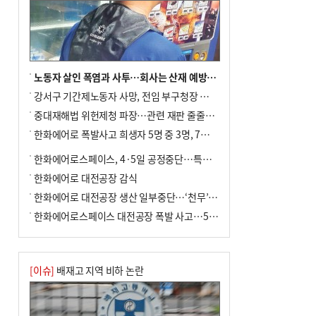
노동자 살인 폭염과 사투…회사는 산재 예방·전기료 절감 전력
강서구 기간제노동자 사망, 전임 부구청장 檢 송치
중대재해법 위헌제청 파장…관련 재판 줄줄이 브레이크
한화에어로 폭발사고 희생자 5명 중 3명, 7일 영면
한화에어로스페이스, 4·5일 공정중단…특별 안전점검
한화에어로 대전공장 감식
한화에어로 대전공장 생산 일부중단…‘천무’ 수출 비상
한화에어로스페이스 대전공장 폭발 사고…5명 사망·2명 부상(종합)
[이슈]
배재고 지역 비하 논란