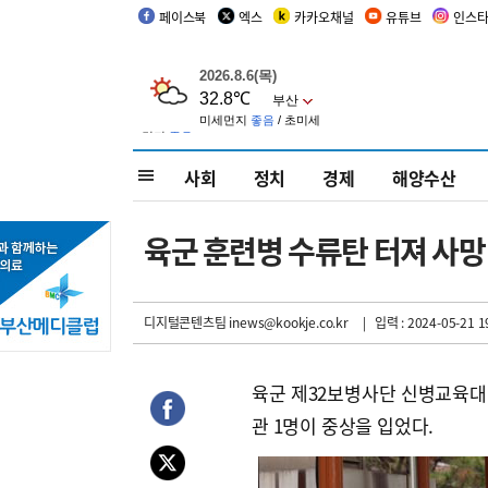
페이스북
엑스
카카오채널
유튜브
인스
사회
정치
경제
해양수산
육군 훈련병 수류탄 터져 사
디지털콘텐츠팀 inews@kookje.co.kr
| 입력 : 2024-05-21 1
육군 제32보병사단 신병교육대에
관 1명이 중상을 입었다.