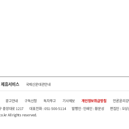
제휴서비스
국제신문대관안내
광고안내
구독신청
독자투고
기사제보
개인정보취급방침
언론윤리강
구 중앙대로 1217
대표전화 : 051-500-5114
발행인·인쇄인 : 황문성
편집인 : 오상
.kr All rights reserved.