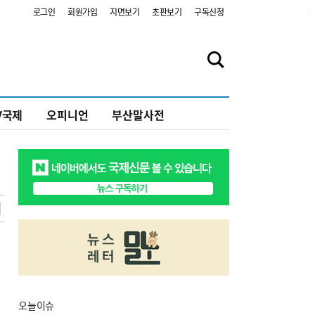
2
로그인
회원가입
지면보기
초판보기
구독신청
V국제
오피니언
부산말사전
오늘
이슈