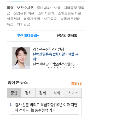
폭염
보완수사권
중대범죄수사청
지역균형 장학
금
산업은행 이전
소비자물가
소형모듈원자로
세금체납
북항재개발
사관학교
낙동아트센터
녹조
최저임금
부산메디클럽+
전문의 생생톡
김주현 웅진한의원 원장
단백질 열풍 속 놓치지 말아야 할 ‘균
형’
단백질만 많이 먹으면 건강할까. 요
즘 건강을 이야기할 때 빠지지 않는
키워드가 단백질이다. 헬스장을 다니
는 젊은 층부터 기초체력을 챙기려는
많이 본 뉴스
중·장년층까지 모두 “
종합
정치
경제
사회
스포츠
1
검사 신분 버리고 직급하향(10년 이하 저연
차 검사)…檢 중수청행 기피