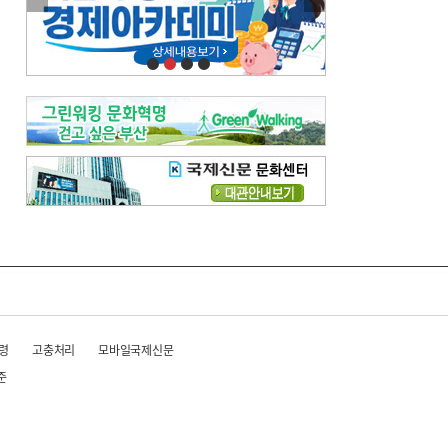
이란 공습 경고·취소 되풀이…오락가락 트럼프 비꼰 ‘타코’
오늘의 날씨-
[전체보기]
오늘의 날씨- 2026년 8월 6일
오늘의 날씨- 2026년 8월 5일
우리 결혼해요-
[전체보기]
우리 결혼해요- 김홍윤·정세빈 커플
령
고충처리
모바일국제신문
준