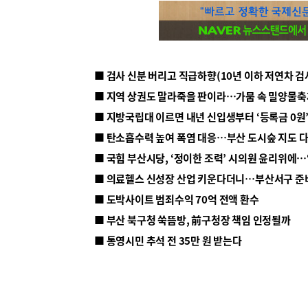
■ 지방국립대 이르면 내년 신입생부터 ‘등록금 0원’
■ 탄소흡수력 높여 폭염 대응…부산 도시숲 지도 
■ 의료헬스 신성장 산업 키운다더니…부산서구 준
■ 도박사이트 범죄수익 70억 전액 환수
■ 부산 북구청 쑥뜸방, 前구청장 책임 인정될까
■ 통영시민 추석 전 35만 원 받는다