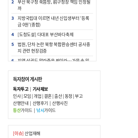
2
부산 북구청 쑥뜸방, 前구청장 책임 인정될
까
3
지방국립대 이르면 내년 신입생부터 ‘등록
금 0원’(종합)
4
[도청도설] 다대포 부산바다축제
5
법원, 단차 논란 북항 복합환승센터 공사중
지 관련 현장검증
6
지역 상권도 말라죽을 판이라…가뭄 속 밀
양물축제 강행 논란
7
통영시민 추석 전 35만 원 받는다
독자참여 게시판
8
부산 철강공장 50대 노동자 추락사
독자투고
|
기사제보
인사
|
모임
|
개업
|
결혼
|
출산
|
동정
|
부고
9
국힘 부산시당, ‘정이한 조력’ 시의원 윤리
산행안내
위에…‘한동훈 지지’도 신고접수
|
산행후기
|
산행사진
등산
가이드
|
낚시
가이드
10
탄소흡수력 높여 폭염 대응…부산 도시숲
지도 다시 그린다
[이슈]
산업재해