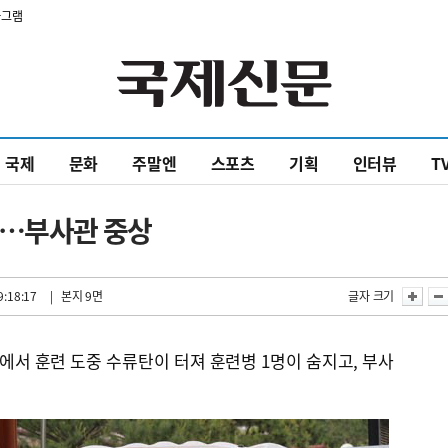
타그램
국제
문화
주말엔
스포츠
기획
인터뷰
T
망…부사관 중상
9:18:17
| 본지 9면
글자 크기
서 훈련 도중 수류탄이 터져 훈련병 1명이 숨지고, 부사