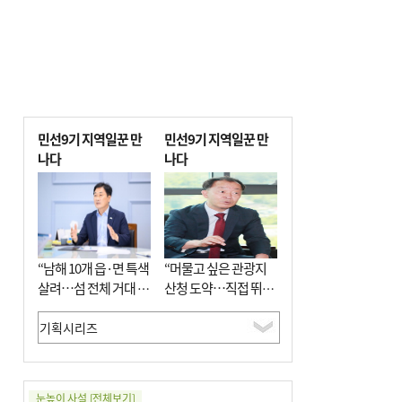
민선9기 지역일꾼 만
민선9기 지역일꾼 만
나다
나다
“남해 10개 읍·면 특색
“머물고 싶은 관광지
살려…섬 전체 거대 정
산청 도약…직접 뛰며
원으로 조성”
‘돈 버는 군수’ 될 것”
눈높이 사설
[전체보기]