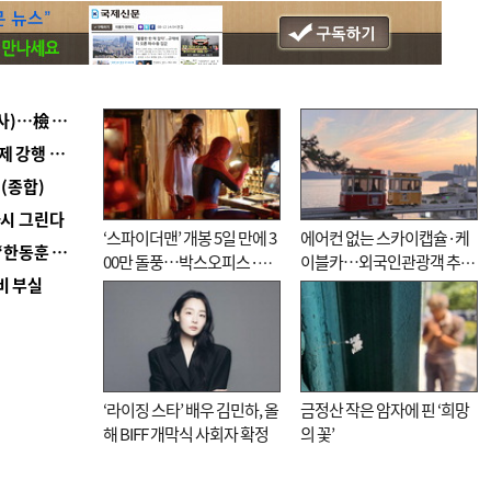
■ 검사 신분 버리고 직급하향(10년 이하 저연차 검사)…檢 중수청행 기피
■ 지역 상권도 말라죽을 판이라…가뭄 속 밀양물축제 강행 논란
(종합)
다시 그린다
‘스파이더맨’ 개봉 5일 만에 3
에어컨 없는 스카이캡슐·케
■ 국힘 부산시당, ‘정이한 조력’ 시의원 윤리위에…‘한동훈 지지’도 신고접수
00만 돌풍…박스오피스·예
이블카…외국인관광객 추억
비 부실
매율 동시 1위
대신 고역 될라
‘라이징 스타’ 배우 김민하, 올
금정산 작은 암자에 핀 ‘희망
해 BIFF 개막식 사회자 확정
의 꽃’