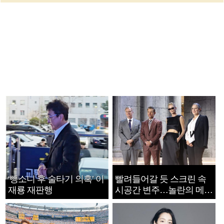
‘뺑소니 후 술타기 의혹’ 이
빨려들어갈 듯 스크린 속
재룡 재판행
시공간 변주…놀란의 메시
지는 ‘전쟁 속죄’