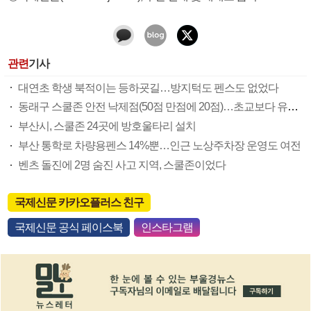
관련
기사
대연초 학생 북적이는 등하굣길…방지턱도 펜스도 없었다
동래구 스쿨존 안전 낙제점(50점 만점에 20점)…초교보다 유치원 더 위험
부산시, 스쿨존 24곳에 방호울타리 설치
부산 통학로 차량용펜스 14%뿐…인근 노상주차장 운영도 여전
벤츠 돌진에 2명 숨진 사고 지역, 스쿨존이었다
국제신문 카카오플러스 친구
국제신문 공식 페이스북
인스타그램