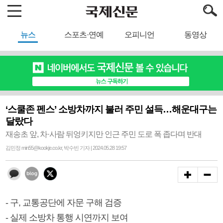
뉴스
스포츠·연예
오피니언
동영상
‘스쿨존 펜스’ 소방차까지 불러 주민 설득…해운대구는
달랐다
재송초 앞, 차·사람 뒤엉키지만 인근 주민 도로 폭 좁다며 반대
김민정 min55@kookje.co.kr, 박수빈 기자 | 2024.05.28 19:57
- 구, 교통공단에 자문 구해 검증
- 실제 소방차 통행 시연까지 보여