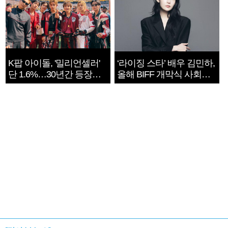
K팝 아이돌, '밀리언셀러'
‘라이징 스타’ 배우 김민하,
단 1.6%…30년간 등장
올해 BIFF 개막식 사회자
1182개팀 전수조사
확정