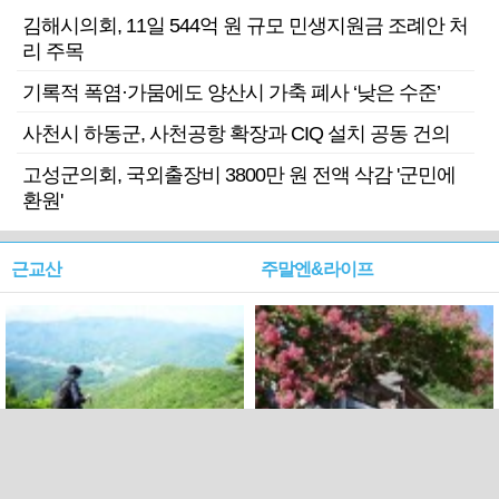
김해시의회, 11일 544억 원 규모 민생지원금 조례안 처
리 주목
기록적 폭염·가뭄에도 양산시 가축 폐사 ‘낮은 수준’
사천시 하동군, 사천공항 확장과 CIQ 설치 공동 건의
고성군의회, 국외출장비 3800만 원 전액 삭감 '군민에
환원'
근교산
주말엔&라이프
근교산&그너머…상주·문경
폭염보다 더 뜨거워라…100