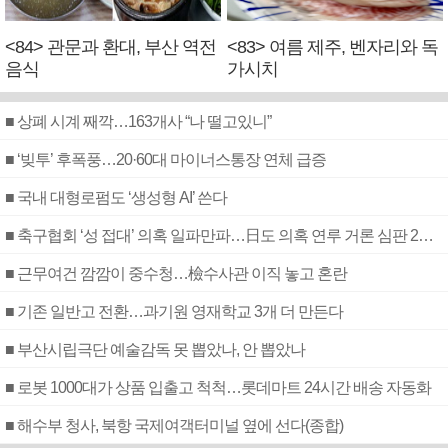
<84> 관문과 환대, 부산 역전
<83> 여름 제주, 벤자리와 독
음식
가시치
■ 상폐 시계 째깍…163개사 “나 떨고있니”
■ ‘빚투’ 후폭풍…20·60대 마이너스통장 연체 급증
■ 국내 대형로펌도 ‘생성형 AI’ 쓴다
■ 축구협회 ‘성 접대’ 의혹 일파만파…日도 의혹 연루 거론 심판 2명 조사
■ 근무여건 깜깜이 중수청…檢수사관 이직 놓고 혼란
■ 기존 일반고 전환…과기원 영재학교 3개 더 만든다
■ 부산시립극단 예술감독 못 뽑았나, 안 뽑았나
■ 로봇 1000대가 상품 입출고 척척…롯데마트 24시간 배송 자동화
■ 해수부 청사, 북항 국제여객터미널 옆에 선다(종합)