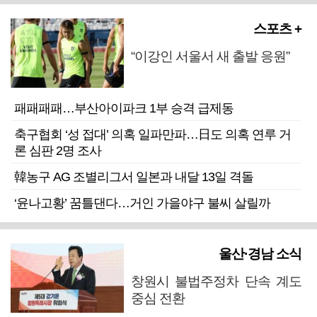
스포츠 +
“이강인 서울서 새 출발 응원”
패패패패…부산아이파크 1부 승격 급제동
축구협회 ‘성 접대’ 의혹 일파만파…日도 의혹 연루 거
론 심판 2명 조사
韓농구 AG 조별리그서 일본과 내달 13일 격돌
‘윤나고황’ 꿈틀댄다…거인 가을야구 불씨 살릴까
울산·경남 소식
창원시 불법주정차 단속 계도
중심 전환