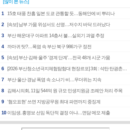
[많이 본 뉴스]
1
15호 태풍 찬홈 일본 도쿄 관통할 듯…동해안에 비 뿌리나
2
[속보] 남부 가뭄 위성서도 선명…저수지 바닥 드러났다
3
부산 해운대구 아파트 14층서 불…실외기 과열 추정
4
까마귀 탓?…폭염 속 부산 북구 986가구 정전
5
[속보] 부산·김해·울주 ‘경계 단계’…전국 48개 시군 가뭄
6
[2026 부산청소년극지체험탐험대 현장르포] 3회 : 석탄 탄광촌에서 북극 연구의 중심지로
7
부산·울산·경남 폭염 속 소나기·비…무더위는 지속
8
김해시의회, 11일 544억 원 규모 민생지원금 조례안 처리 주목
9
‘혐오표현’ 쓰면 지방공무원 최대 파면까지 중징계
10
이임생, 홍명보 선임 독단적 결정 아냐…면담 메모 제출