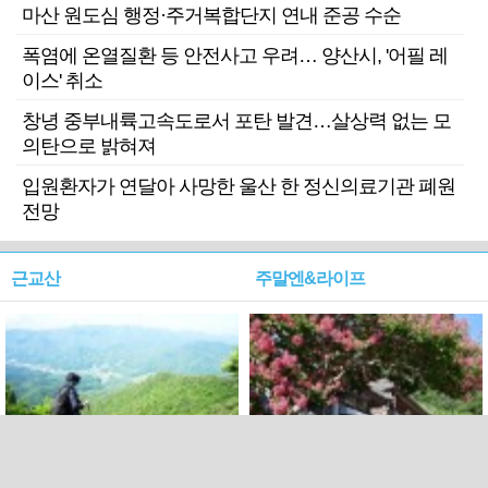
마산 원도심 행정·주거복합단지 연내 준공 수순
폭염에 온열질환 등 안전사고 우려… 양산시, '어필 레
이스' 취소
창녕 중부내륙고속도로서 포탄 발견…살상력 없는 모
의탄으로 밝혀져
입원환자가 연달아 사망한 울산 한 정신의료기관 폐원
전망
근교산
주말엔&라이프
근교산&그너머…상주·문경
폭염보다 더 뜨거워라…100