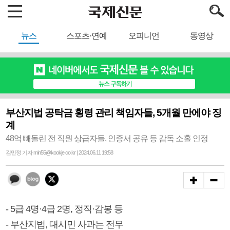
뉴스
스포츠·연예
오피니언
동영상
부산지법 공탁금 횡령 관리 책임자들, 5개월 만에야 징
계
48억 빼돌린 전 직원 상급자들, 인증서 공유 등 감독 소홀 인정
김민정 기자 min55@kookje.co.kr | 2024.06.11 19:58
- 5급 4명·4급 2명, 정직·감봉 등
- 부산지법, 대시민 사과는 전무