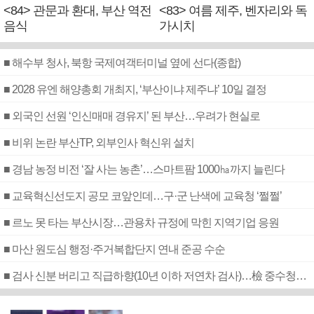
<84> 관문과 환대, 부산 역전
<83> 여름 제주, 벤자리와 독
음식
가시치
■ 해수부 청사, 북항 국제여객터미널 옆에 선다(종합)
■ 2028 유엔 해양총회 개최지, ‘부산이냐 제주냐’ 10일 결정
■ 외국인 선원 ‘인신매매 경유지’ 된 부산…우려가 현실로
■ 비위 논란 부산TP, 외부인사 혁신위 설치
■ 경남 농정 비전 ‘잘 사는 농촌’…스마트팜 1000㏊까지 늘린다
■ 교육혁신선도지 공모 코앞인데…구·군 난색에 교육청 ‘쩔쩔’
■ 르노 못 타는 부산시장…관용차 규정에 막힌 지역기업 응원
■ 마산 원도심 행정·주거복합단지 연내 준공 수순
■ 검사 신분 버리고 직급하향(10년 이하 저연차 검사)…檢 중수청행 기피