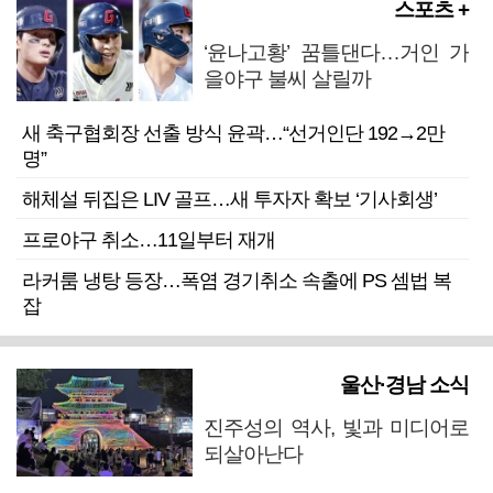
스포츠 +
‘윤나고황’ 꿈틀댄다…거인 가
을야구 불씨 살릴까
새 축구협회장 선출 방식 윤곽…“선거인단 192→2만
명”
해체설 뒤집은 LIV 골프…새 투자자 확보 ‘기사회생’
프로야구 취소…11일부터 재개
라커룸 냉탕 등장…폭염 경기취소 속출에 PS 셈법 복
잡
울산·경남 소식
진주성의 역사, 빛과 미디어로
되살아난다