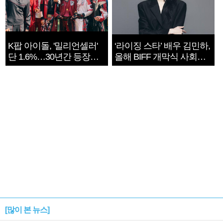
K팝 아이돌, '밀리언셀러'
‘라이징 스타’ 배우 김민하,
단 1.6%…30년간 등장
올해 BIFF 개막식 사회자
1182개팀 전수조사
확정
[많이 본 뉴스]