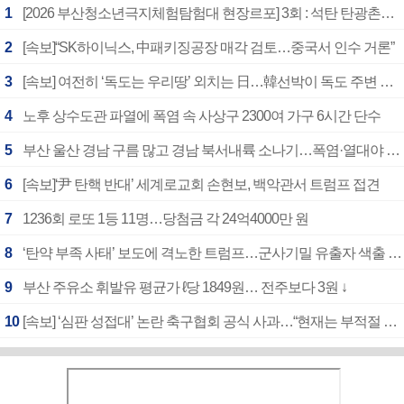
1
[2026 부산청소년극지체험탐험대 현장르포] 3회 : 석탄 탄광촌에서 북극 연구의 중심지로
2
[속보]“SK하이닉스, 中패키징공장 매각 검토…중국서 인수 거론”
3
[속보] 여전히 ‘독도는 우리땅’ 외치는 日…韓선박이 독도 주변 해양조사 활동하자 반발
4
노후 상수도관 파열에 폭염 속 사상구 2300여 가구 6시간 단수
5
부산 울산 경남 구름 많고 경남 북서내륙 소나기…폭염·열대야 계속
6
[속보]‘尹 탄핵 반대’ 세계로교회 손현보, 백악관서 트럼프 접견
7
1236회 로또 1등 11명…당첨금 각 24억4000만 원
8
‘탄약 부족 사태’ 보도에 격노한 트럼프…군사기밀 유출자 색출 지시
9
부산 주유소 휘발유 평균가 ℓ당 1849원… 전주보다 3원 ↓
10
[속보] ‘심판 성접대’ 논란 축구협회 공식 사과…“현재는 부적절 행위 없어”