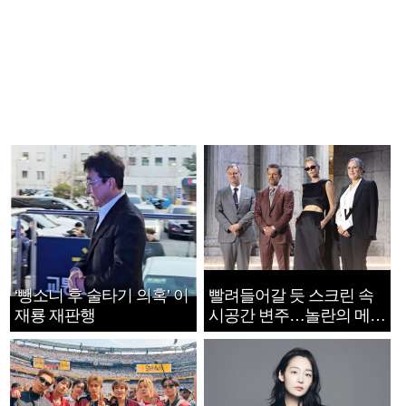
‘뺑소니 후 술타기 의혹’ 이
빨려들어갈 듯 스크린 속
재룡 재판행
시공간 변주…놀란의 메시
지는 ‘전쟁 속죄’