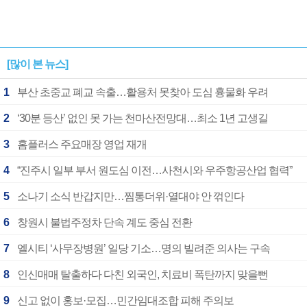
[많이 본 뉴스]
1
부산 초중교 폐교 속출…활용처 못찾아 도심 흉물화 우려
2
‘30분 등산’ 없인 못 가는 천마산전망대…최소 1년 고생길
3
홈플러스 주요매장 영업 재개
4
“진주시 일부 부서 원도심 이전…사천시와 우주항공산업 협력”
5
소나기 소식 반갑지만…찜통더위·열대야 안 꺾인다
6
창원시 불법주정차 단속 계도 중심 전환
7
엘시티 ‘사무장병원’ 일당 기소…명의 빌려준 의사는 구속
8
인신매매 탈출하다 다친 외국인, 치료비 폭탄까지 맞을뻔
9
신고 없이 홍보·모집…민간임대조합 피해 주의보