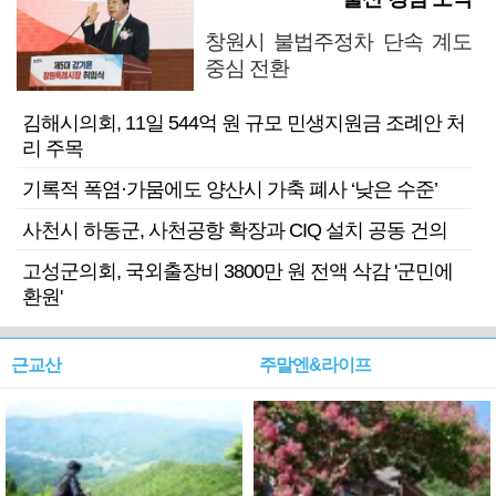
창원시 불법주정차 단속 계도
중심 전환
김해시의회, 11일 544억 원 규모 민생지원금 조례안 처
리 주목
기록적 폭염·가뭄에도 양산시 가축 폐사 ‘낮은 수준’
사천시 하동군, 사천공항 확장과 CIQ 설치 공동 건의
고성군의회, 국외출장비 3800만 원 전액 삭감 '군민에
환원'
근교산
주말엔&라이프