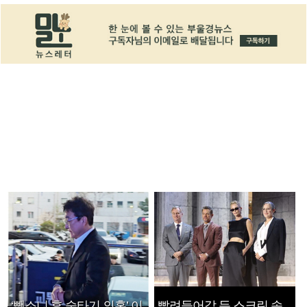
‘뺑소니 후 술타기 의혹’ 이
빨려들어갈 듯 스크린 속