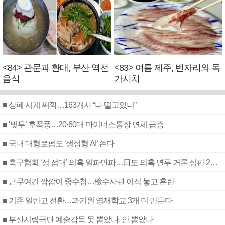
<84> 관문과 환대, 부산 역전
<83> 여름 제주, 벤자리와 독
음식
가시치
■ 상폐 시계 째깍…163개사 “나 떨고있니”
■ ‘빚투’ 후폭풍…20·60대 마이너스통장 연체 급증
■ 국내 대형로펌도 ‘생성형 AI’ 쓴다
■ 축구협회 ‘성 접대’ 의혹 일파만파…日도 의혹 연루 거론 심판 2명 조사
■ 근무여건 깜깜이 중수청…檢수사관 이직 놓고 혼란
■ 기존 일반고 전환…과기원 영재학교 3개 더 만든다
■ 부산시립극단 예술감독 못 뽑았나, 안 뽑았나