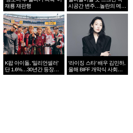
재룡 재판행
시공간 변주…놀란의 메시
지는 ‘전쟁 속죄’
K팝 아이돌, '밀리언셀러'
‘라이징 스타’ 배우 김민하,
단 1.6%…30년간 등장
올해 BIFF 개막식 사회자
1182개팀 전수조사
확정