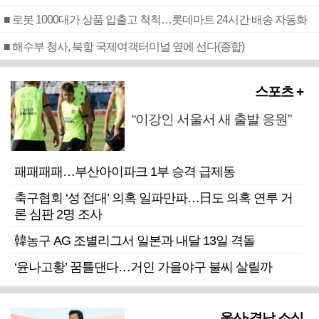
■ 로봇 1000대가 상품 입출고 척척…롯데마트 24시간 배송 자동화
■ 해수부 청사, 북항 국제여객터미널 옆에 선다(종합)
스포츠 +
“이강인 서울서 새 출발 응원”
패패패패…부산아이파크 1부 승격 급제동
축구협회 ‘성 접대’ 의혹 일파만파…日도 의혹 연루 거
론 심판 2명 조사
韓농구 AG 조별리그서 일본과 내달 13일 격돌
‘윤나고황’ 꿈틀댄다…거인 가을야구 불씨 살릴까
울산·경남 소식