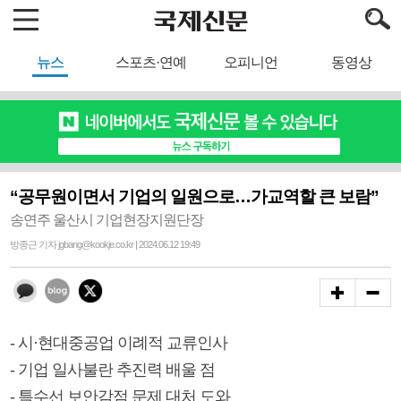
뉴스
스포츠·연예
오피니언
동영상
“공무원이면서 기업의 일원으로…가교역할 큰 보람”
송연주 울산시 기업현장지원단장
방종근 기자 jgbang@kookje.co.kr | 2024.06.12 19:49
- 시·현대중공업 이례적 교류인사
- 기업 일사불란 추진력 배울 점
- 특수선 보안감점 문제 대처 도와