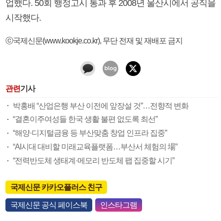
업했다. 50회 행정고시 통과 후 2008년 울산시에서 공직을
시작했다.
ⓒ국제신문(www.kookje.co.kr), 무단 전재 및 재배포 금지
관련
기사
박홍배 “산업은행 부산 이전에 앞장설 것”…전향적 변화
“결혼이주여성들 한국 생활 불편 없도록 최선”
“해양·디지털금융 등 부산맞춤 창업 인프라 집중”
“AI시대 대비할 미래교육플랫폼…부산서 체험의 場”
“전력반도체 생태계·메모리 반도체 팹 집중할 시기”
국제신문 카카오플러스 친구
국제신문 공식 페이스북
인스타그램