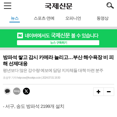
뉴스
스포츠·연예
오피니언
동영상
방파석 쌓고 감시 카메라 늘리고…부산 해수욕장 비 피
해 선제대응
평년보다 많은 강수량 예보에 담당 지자체들 대책 마련 분주
조성우 기자 holycow@kookje.co.kr | 2024.07.01 19:30
- 서구, 송도 방파석 2199개 설치