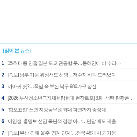
[많이 본 뉴스]
1
15호 태풍 찬홈 일본 도쿄 관통할 듯…동해안에 비 뿌리나
2
[속보] 남부 가뭄 위성서도 선명…저수지 바닥 드러났다
3
까마귀 탓?…폭염 속 부산 북구 986가구 정전
4
[2026 부산청소년극지체험탐험대 현장르포] 3회 : 석탄 탄광촌에서 북극 연구의 중심지로
5
‘혐오표현’ 쓰면 지방공무원 최대 파면까지 중징계
6
이임생, 홍명보 선임 독단적 결정 아냐…면담 메모 제출
7
[속보] 부산·김해·울주 ‘경계 단계’…전국 48개 시군 가뭄