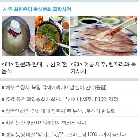
시인 최원준의 음식문화 잡학사전
<84> 관문과 환대, 부산 역전
<83> 여름 제주, 벤자리와 독
음식
가시치
■ 해수부 청사, 북항 국제여객터미널 옆에 선다(종합)
■ 2028 유엔 해양총회 개최지, ‘부산이냐 제주냐’ 10일 결정
■ 외국인 선원 ‘인신매매 경유지’ 된 부산…우려가 현실로
■ 비위 논란 부산TP, 외부인사 혁신위 설치
■ 경남 농정 비전 ‘잘 사는 농촌’…스마트팜 1000㏊까지 늘린다