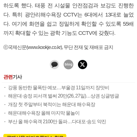
하도록 했다. 태풍 전 시설물 안전점검과 보강도 진행한
다. 특히 광안리해수욕장 CCTV는 6대에서 13대로 늘었
다. 여기에 화면을 쉽고 정밀하게 확인할 수 있도록 55배
까지 확대할 수 있는 광학 기능도 CCTV에 갖췄다.
ⓒ국제신문(www.kookje.co.kr), 무단 전재 및 재배포 금지
관련
기사
강풍 동반한 물폭탄 예보…부울경 11일까지 장맛비
해운대·송정 피서객 벌써 20만(26, 27일)…상권 싱글벙글
개장 첫 주말부터 북적이는 해운대 해수욕장
해운대해수욕장 올해 마지막 물놀이
부산 올 해수욕객 2100만 돌파…다대포·송도 약진