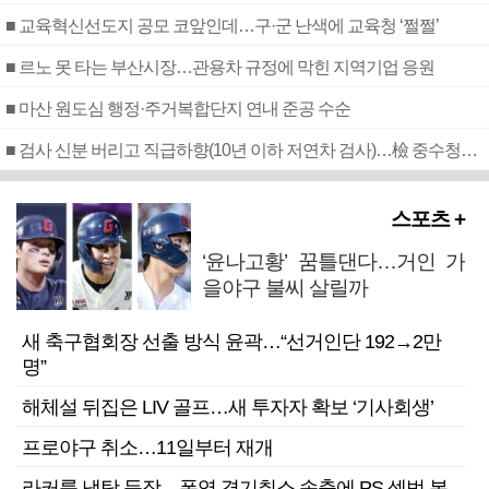
■ 교육혁신선도지 공모 코앞인데…구·군 난색에 교육청 ‘쩔쩔’
■ 르노 못 타는 부산시장…관용차 규정에 막힌 지역기업 응원
■ 마산 원도심 행정·주거복합단지 연내 준공 수순
■ 검사 신분 버리고 직급하향(10년 이하 저연차 검사)…檢 중수청행 기피
스포츠 +
‘윤나고황’ 꿈틀댄다…거인 가
을야구 불씨 살릴까
새 축구협회장 선출 방식 윤곽…“선거인단 192→2만
명”
해체설 뒤집은 LIV 골프…새 투자자 확보 ‘기사회생’
프로야구 취소…11일부터 재개
라커룸 냉탕 등장…폭염 경기취소 속출에 PS 셈법 복