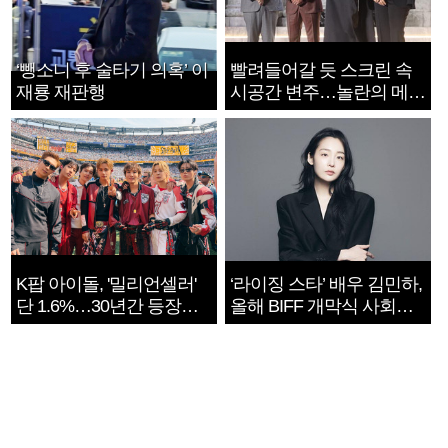
‘뺑소니 후 술타기 의혹’ 이
빨려들어갈 듯 스크린 속
재룡 재판행
시공간 변주…놀란의 메시
지는 ‘전쟁 속죄’
K팝 아이돌, '밀리언셀러'
‘라이징 스타’ 배우 김민하,
단 1.6%…30년간 등장
올해 BIFF 개막식 사회자
1182개팀 전수조사
확정