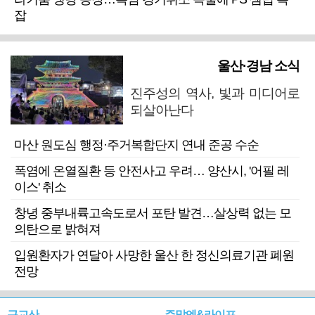
잡
울산·경남 소식
진주성의 역사, 빛과 미디어로
되살아난다
마산 원도심 행정·주거복합단지 연내 준공 수순
폭염에 온열질환 등 안전사고 우려… 양산시, '어필 레
이스' 취소
창녕 중부내륙고속도로서 포탄 발견…살상력 없는 모
의탄으로 밝혀져
입원환자가 연달아 사망한 울산 한 정신의료기관 폐원
전망
근교산
주말엔&라이프