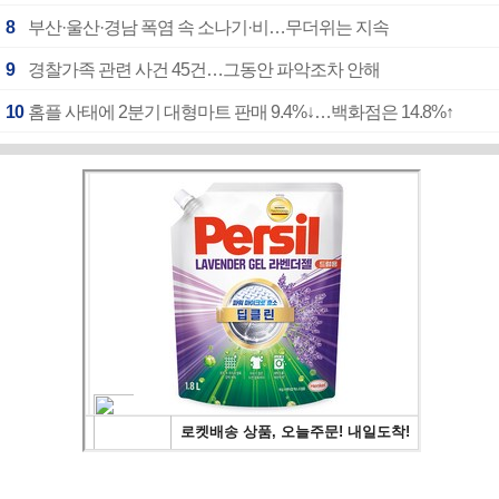
8
부산·울산·경남 폭염 속 소나기·비…무더위는 지속
9
경찰가족 관련 사건 45건…그동안 파악조차 안해
10
홈플 사태에 2분기 대형마트 판매 9.4%↓…백화점은 14.8%↑