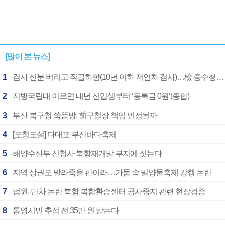
[많이 본 뉴스]
1
검사 신분 버리고 직급하향(10년 이하 저연차 검사)…檢 중수청행 기피
2
지방국립대 이르면 내년 신입생부터 ‘등록금 0원’(종합)
3
부산 북구청 쑥뜸방, 前구청장 책임 인정될까
4
[도청도설] 다대포 부산바다축제
5
해양수산부 신청사 북항재개발 부지에 짓는다
6
지역 상권도 말라죽을 판이라…가뭄 속 밀양물축제 강행 논란
7
법원, 단차 논란 북항 복합환승센터 공사중지 관련 현장검증
8
통영시민 추석 전 35만 원 받는다