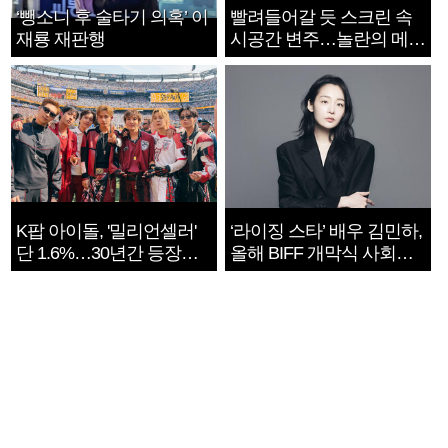
‘뺑소니 후 술타기 의혹’ 이
빨려들어갈 듯 스크린 속
재룡 재판행
시공간 변주…놀란의 메시
지는 ‘전쟁 속죄’
K팝 아이돌, '밀리언셀러'
‘라이징 스타’ 배우 김민하,
단 1.6%…30년간 등장
올해 BIFF 개막식 사회자
1182개팀 전수조사
확정