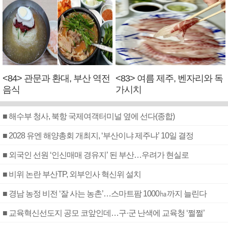
<84> 관문과 환대, 부산 역전
<83> 여름 제주, 벤자리와 독
음식
가시치
■ 해수부 청사, 북항 국제여객터미널 옆에 선다(종합)
■ 2028 유엔 해양총회 개최지, ‘부산이냐 제주냐’ 10일 결정
■ 외국인 선원 ‘인신매매 경유지’ 된 부산…우려가 현실로
■ 비위 논란 부산TP, 외부인사 혁신위 설치
■ 경남 농정 비전 ‘잘 사는 농촌’…스마트팜 1000㏊까지 늘린다
■ 교육혁신선도지 공모 코앞인데…구·군 난색에 교육청 ‘쩔쩔’