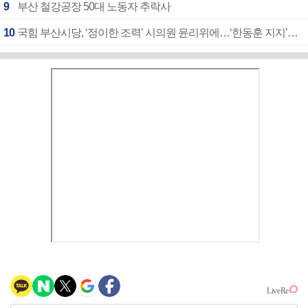
9
부산 철강공장 50대 노동자 추락사
10
국힘 부산시당, ‘정이한 조력’ 시의원 윤리위에…‘한동훈 지지’도 신고접수