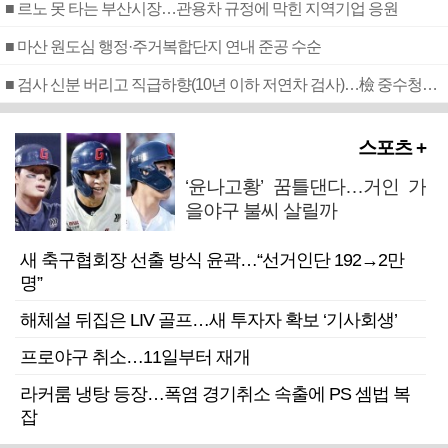
■ 르노 못 타는 부산시장…관용차 규정에 막힌 지역기업 응원
■ 마산 원도심 행정·주거복합단지 연내 준공 수순
■ 검사 신분 버리고 직급하향(10년 이하 저연차 검사)…檢 중수청행 기피
스포츠 +
‘윤나고황’ 꿈틀댄다…거인 가
을야구 불씨 살릴까
새 축구협회장 선출 방식 윤곽…“선거인단 192→2만
명”
해체설 뒤집은 LIV 골프…새 투자자 확보 ‘기사회생’
프로야구 취소…11일부터 재개
라커룸 냉탕 등장…폭염 경기취소 속출에 PS 셈법 복
잡