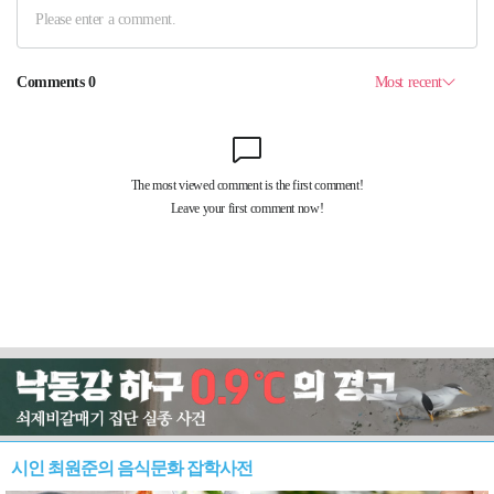
시인 최원준의 음식문화 잡학사전