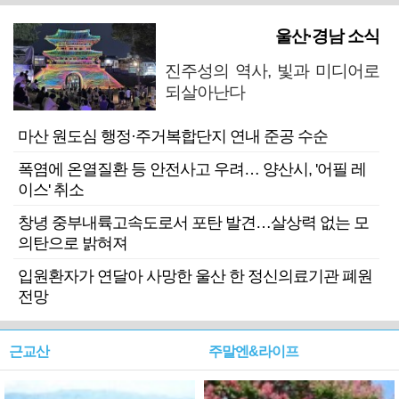
울산·경남 소식
진주성의 역사, 빛과 미디어로
되살아난다
마산 원도심 행정·주거복합단지 연내 준공 수순
폭염에 온열질환 등 안전사고 우려… 양산시, '어필 레
이스' 취소
창녕 중부내륙고속도로서 포탄 발견…살상력 없는 모
의탄으로 밝혀져
입원환자가 연달아 사망한 울산 한 정신의료기관 폐원
전망
근교산
주말엔&라이프