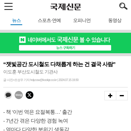
뉴스
스포츠·연예
오피니언
동영상
“잿빛공간 도시철도 다채롭게 하는 건 결국 사람”
이도훈 부산도시철도 기관사
글·사진=조성우 기자 holycow@kookje.co.kr | 2024.07.15 19:30
- 책 ‘이번 역은 요절복통…’ 출간
- 7년간 겪은 다양한 경험 녹여
- 역마다 다양한 분위기 생동감