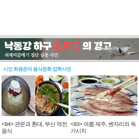
시인 최원준의 음식문화 잡학사전
<84> 관문과 환대, 부산 역전
<83> 여름 제주, 벤자리와 독
음식
가시치