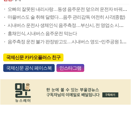
오빠의 잘못된 내리사랑…동생 음주운전 덮으려 운전자 바꿔치기 벌금형
마을버스도 술 취해 달렸다…음주 관리감독 여전히 사각(종합)
시내버스 운전사 생체인식 음주측정…부산시, 전 영업소 시스템 설치 완료
홍채인식, 시내버스 음주운전 막는다
음주측정 운전 불가 판정받고도…시내버스 영도~민주공원 10㎞ 만취질주
국제신문 카카오플러스 친구
국제신문 공식 페이스북
인스타그램