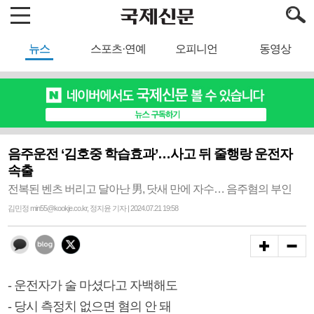
뉴스
스포츠·연예
오피니언
동영상
음주운전 ‘김호중 학습효과’…사고 뒤 줄행랑 운전자
속출
전복된 벤츠 버리고 달아난 男, 닷새 만에 자수… 음주혐의 부인
김민정 min55@kookje.co.kr, 정지윤 기자 | 2024.07.21 19:58
- 운전자가 술 마셨다고 자백해도
- 당시 측정치 없으면 혐의 안 돼