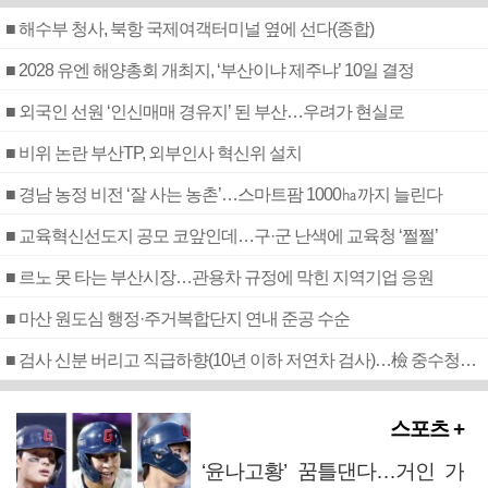
■ 해수부 청사, 북항 국제여객터미널 옆에 선다(종합)
■ 2028 유엔 해양총회 개최지, ‘부산이냐 제주냐’ 10일 결정
■ 외국인 선원 ‘인신매매 경유지’ 된 부산…우려가 현실로
■ 비위 논란 부산TP, 외부인사 혁신위 설치
■ 경남 농정 비전 ‘잘 사는 농촌’…스마트팜 1000㏊까지 늘린다
■ 교육혁신선도지 공모 코앞인데…구·군 난색에 교육청 ‘쩔쩔’
■ 르노 못 타는 부산시장…관용차 규정에 막힌 지역기업 응원
■ 마산 원도심 행정·주거복합단지 연내 준공 수순
■ 검사 신분 버리고 직급하향(10년 이하 저연차 검사)…檢 중수청행 기피
스포츠 +
‘윤나고황’ 꿈틀댄다…거인 가