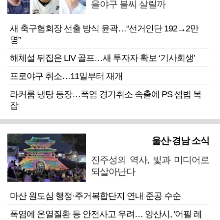
을야구 불씨 살릴까
새 축구협회장 선출 방식 윤곽…“선거인단 192→2만
명”
해체설 뒤집은 LIV 골프…새 투자자 확보 ‘기사회생’
프로야구 취소…11일부터 재개
라커룸 냉탕 등장…폭염 경기취소 속출에 PS 셈법 복
잡
울산·경남 소식
진주성의 역사, 빛과 미디어로
되살아난다
마산 원도심 행정·주거복합단지 연내 준공 수순
폭염에 온열질환 등 안전사고 우려… 양산시, '어필 레