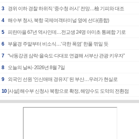
3
경위 이하 경찰 하위직 ‘중수청 러시’ 전망…檢 기피와 대조
4
해수부 청사, 북항 국제여객터미널 옆에 선다(종합)
5
피란마을 67년 역사인데…전교생 24명 아미초 통폐합 기로
6
부울경 주말부터 비소식…‘극한 폭염’ 한풀 꺾일 듯
7
“낙동강권 삼락·을숙도·다대포 연결해 서부산 관광 키우자”
8
오늘의 날씨- 2026년 8월 7일
9
외국인 선원 ‘인신매매 경유지’ 된 부산…우려가 현실로
10
[사설] 해수부 신청사 북항으로 확정, 해양수도 도약의 전환점