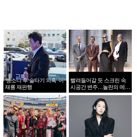
‘뺑소니 후 술타기 의혹’ 이
빨려들어갈 듯 스크린 속
재룡 재판행
시공간 변주…놀란의 메시
지는 ‘전쟁 속죄’