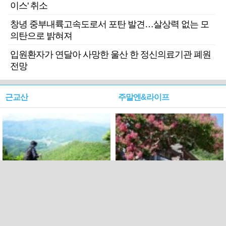
이스' 취소
창녕 중부내륙고속도로서 포탄 발견…살상력 없는 모
의탄으로 밝혀져
입원환자가 연달아 사망한 울산 한 정신의료기관 폐원
전망
근교산
주말엔&라이프
근교산&그너머…상주·문경
폭염보다 더 뜨거워라…100
청화산~시루봉
일을 붉게 불태울 ‘선비정신’
피었네