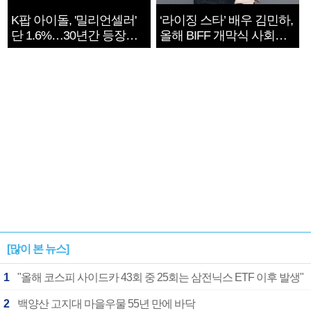
K팝 아이돌, '밀리언셀러'
‘라이징 스타’ 배우 김민하,
단 1.6%…30년간 등장
올해 BIFF 개막식 사회자
1182개팀 전수조사
확정
[많이 본 뉴스]
1
"올해 코스피 사이드카 43회 중 25회는 삼전닉스 ETF 이후 발생"
2
백양산 고지대 마을우물 55년 만에 바닥