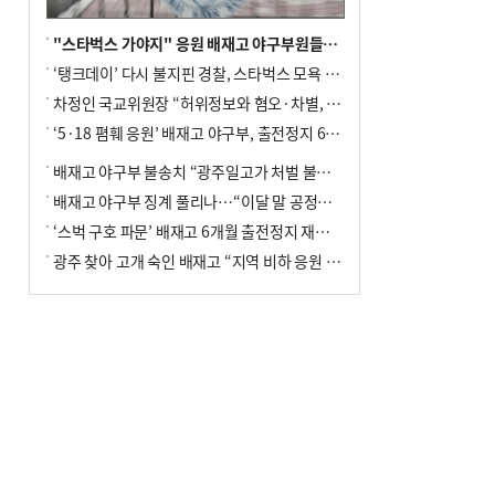
"스타벅스 가야지" 응원 배재고 야구부원들, 학교서 징계 처분
‘탱크데이’ 다시 불지핀 경찰, 스타벅스 모욕 혐의 압수수색
차정인 국교위원장 “허위정보와 혐오·차별, 학교 교실까지 유입"
‘5·18 폄훼 응원’ 배재고 야구부, 출전정지 6개월→1개월 감경
배재고 야구부 불송치 “광주일고가 처벌 불원 의사 표해”
배재고 야구부 징계 풀리나…“이달 말 공정위서 재심의”
‘스벅 구호 파문’ 배재고 6개월 출전정지 재심 신청키로
광주 찾아 고개 숙인 배재고 “지역 비하 응원 잘못”(종합)