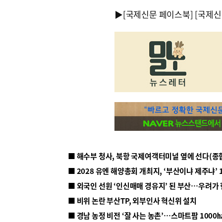
▶
[국제신문 페이스북]
[국제신
■ 해수부 청사, 북항 국제여객터미널 옆에 선다(종
■ 2028 유엔 해양총회 개최지, ‘부산이냐 제주냐’ 
■ 외국인 선원 ‘인신매매 경유지’ 된 부산…우려가
■ 비위 논란 부산TP, 외부인사 혁신위 설치