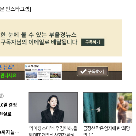
문 인스타그램]
합)
10일 결정
 현실로
‘라이징 스타’ 배우 김민하, 올
금정산 작은 암자에 핀 ‘희망
■ 경남 농정 비전 ‘잘 사는 농촌’…스마트팜 1000㏊까지 늘린다
해 BIFF 개막식 사회자 확정
의 꽃’