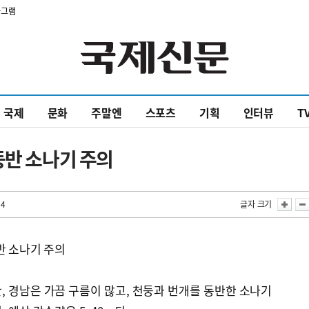
타그램
국제
문화
주말엔
스포츠
기획
인터뷰
T
동반 소나기 주의
04
글자 크기
반 소나기 주의
, 경남은 가끔 구름이 많고, 천둥과 번개를 동반한 소나기