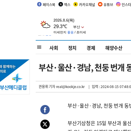
페이스북
엑스
카카오채널
유튜브
인스
사회
정치
경제
해양수산
부산·울산·경남, 천둥 번개 
권용휘 기자
real@kookje.co.kr
| 입력 : 2024-08-15 07:48:
부산·울산·경남, 천둥 번개 동
부산기상청은 15일 부산과 울산