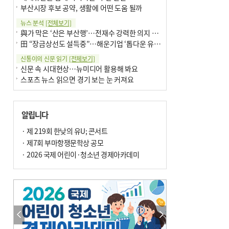
부산시장 후보 공약, 생활에 어떤 도움 될까
뉴스 분석
[전체보기]
與가 막은 ‘산은 부산행’…전재수 강력한 의지 표명 없인 공염불
田 “장금상선도 설득중”…해운기업 ‘톱다운 유치전’ 가속
신통이의 신문 읽기
[전체보기]
신문 속 시대현상…뉴미디어 활용해 봐요
스포츠 뉴스 읽으면 경기 보는 눈 커져요
어떻게 생각하십니까
[전체보기]
구·군 승진 축하화분 관행 없애자니 소상공인 울상
알립니다
3년째 병상에 있는 구의원…의정활동 못해도 월급 그대로
팩트체크
· 제 219회 한낮의 유U; 콘서트
[전체보기]
금정산 반려견 데리고 갈 수 있나…알아보니 ‘국립공원은 출입 불가’
· 제7회 부마항쟁문학상 공모
서울 도림천도 공업용수 활용한다는 사례, 정수 없이 한강물 공급…수질만 공업용수
· 2026 국제 어린이·청소년 경제아카데미
포토에세이
[전체보기]
연꽃 위 개개비
의령 한우산 털중나리
한 손 뉴스
[전체보기]
시민이 개발한 폭염 대응 앱 ‘그늘로’ 길안내 지도 등 인기
골목 맛집 발굴 고메 셀렉션…부산시, 페스티벌 시월 연계