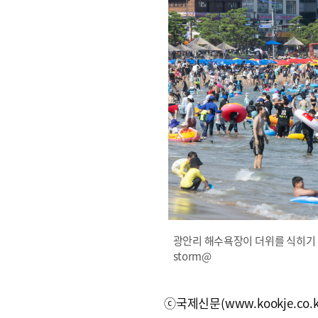
광안리 해수욕장이 더위를 식히기 위
storm@
ⓒ국제신문(www.kookje.co.