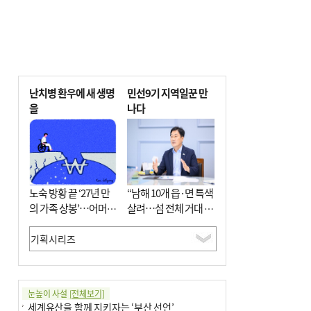
난치병 환우에 새 생명
민선9기 지역일꾼 만
을
나다
노숙 방황 끝 ‘27년 만
“남해 10개 읍·면 특색
의 가족 상봉’…어머니
살려…섬 전체 거대 정
와 행복 꿈꿔
원으로 조성”
눈높이 사설
[전체보기]
세계유산을 함께 지키자는 ‘부산 선언’