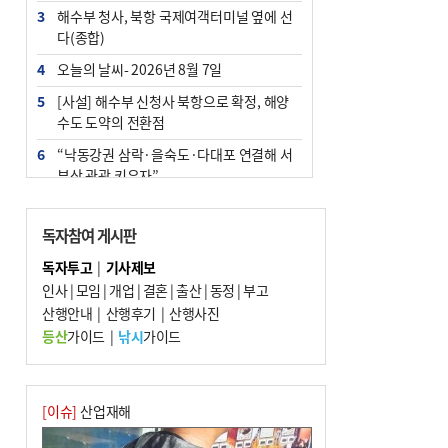
3
해수부 청사, 북항 국제여객터미널 옆에 선
다(종합)
4
오늘의 날씨- 2026년 8월 7일
5
[사설] 해수부 신청사 북항으로 확정, 해양
수도 도약의 전환점
6
“낙동강권 삼락·을숙도·다대포 연결해 서
부산 관광 키우자”
7
부울경 주말부터 비소식…‘극한 폭염’ 한풀
꺾일 듯
독자참여 게시판
8
피란마을 67년 역사인데…전교생 24명 아
독자투고
|
기사제보
미초 통폐합 기로
인사
|
모임
|
개업
|
결혼
|
출산
|
동정
|
부고
9
산행안내
외국인 선원 ‘인신매매 경유지’ 된 부산…
|
산행후기
|
산행사진
우려가 현실로
등산
가이드
|
낚시
가이드
10
수사독점 책임 커진 경찰, 방치사건 해결 부
랴부랴 속도전
[이슈]
산업재해