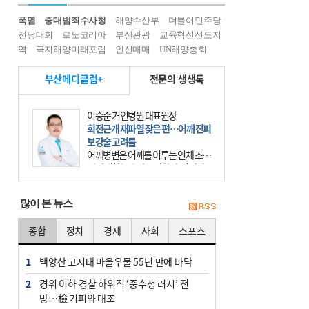
폭염
중대범죄수사청
해양수산부
더불어민주당
전당대회
르노코리아
부산관광
교육혁신선도지
역
극지해양미래포럼
인신매매
UN해양총회
부산메디클럽+
전문의 생생톡
이승준 거인병원 대표원장
회전근개 재파열 잦은 편…어깨 진피
보강술 고려를
어깨병변은 어깨를 이루는 인체 조직
에 발생하는 손상을 말한다. 여기에
는 오십견과 회전근개 증후군, 어깨
의 석회성 힘줄염 등이 있다. 국민건
많이 본 뉴스
강보험에 의하면 어깨병변
종합
정치
경제
사회
스포츠
1
백양산 고지대 마을우물 55년 만에 바닥
2
경위 이하 경찰 하위직 ‘중수청 러시’ 전
망…檢 기피와 대조