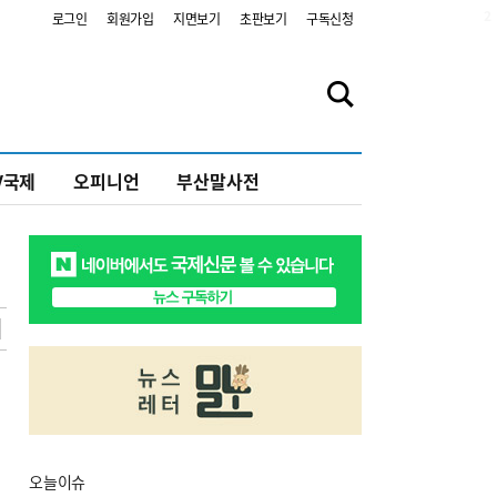
2
로그인
회원가입
지면보기
초판보기
구독신청
V국제
오피니언
부산말사전
오늘
이슈