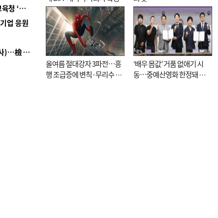
■ 교육혁신선도지 공모 코앞인데…구·군 난색에 교육청 ‘쩔쩔’
역기업 응원
■ 검사 신분 버리고 직급하향(10년 이하 저연차 검사)…檢 중수청행 기피
올여름 절대강자 3파전…흥
‘배우 몸값’ 거품 없애기 시
행 조급증에 변칙·무리수 마
동…중예산영화 한정돼 실
케팅도
효성 의문도