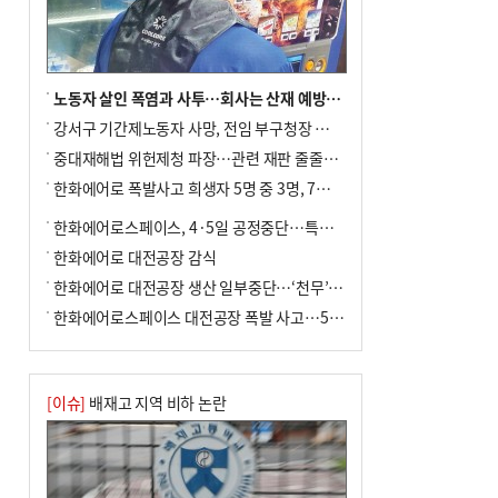
노동자 살인 폭염과 사투…회사는 산재 예방·전기료 절감 전력
강서구 기간제노동자 사망, 전임 부구청장 檢 송치
중대재해법 위헌제청 파장…관련 재판 줄줄이 브레이크
한화에어로 폭발사고 희생자 5명 중 3명, 7일 영면
한화에어로스페이스, 4·5일 공정중단…특별 안전점검
한화에어로 대전공장 감식
한화에어로 대전공장 생산 일부중단…‘천무’ 수출 비상
한화에어로스페이스 대전공장 폭발 사고…5명 사망·2명 부상(종합)
[이슈]
배재고 지역 비하 논란