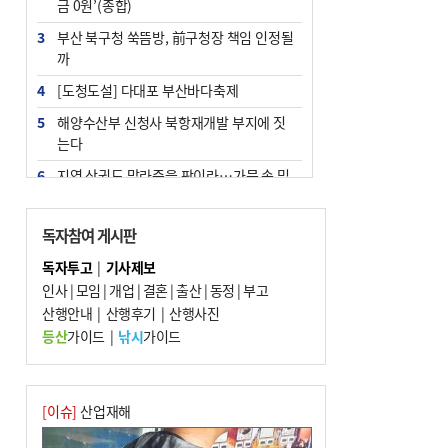
금 0원’(종합)
3
부산 북구청 쑥뜸방, 前구청장 책임 인정될
까
4
[도청도설] 다대포 부산바다축제
5
해양수산부 신청사 북항재개발 부지에 짓
는다
6
지역 상권도 말라죽을 판이라…가뭄 속 밀
양물축제 강행 논란
7
법원, 단차 논란 북항 복합환승센터 공사중
독자참여 게시판
지 관련 현장검증
독자투고
|
기사제보
8
통영시민 추석 전 35만 원 받는다
인사
|
모임
|
개업
|
결혼
|
출산
|
동정
|
부고
9
산행안내
부산 철강공장 50대 노동자 추락사
|
산행후기
|
산행사진
등산
가이드
|
낚시
가이드
10
국힘 부산시당, ‘정이한 조력’ 시의원 윤리
위에…‘한동훈 지지’도 신고접수
[이슈]
산업재해