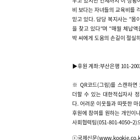
우고 있지만 언제까지 이 상황이
비 보다는 자녀들의 교육비를 
믿고 있다. 담당 복지사는 “몸
을 찾고 있다”며 “매월 체납
박 씨에게 도움의 손길이 절실하
▶후원 계좌:부산은행 101-200
※ QR코드(그림)를 스캔하면
더할 수 있는 대한적십자사 
다. 어려운 이웃들과 따뜻한 마
후원에 참여를 원하는 개인이
사회협력팀(051-801-4050~2
ⓒ국제신문(www.kookje.co.