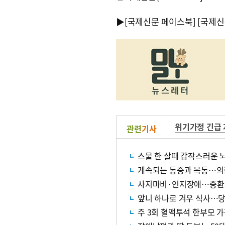
▶
[국제신문 페이스북]
[국제신
위기가정 긴급
관련
기사
스물 한 살때 갑작스러운 
계속되는 통증과 복통…의
사지마비·인지장애…중환자
앞니 하나로 겨우 식사…당
주 3회 혈액투석 한부모 