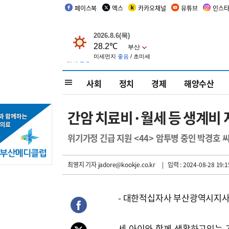
페이스북
엑스
카카오채널
유튜브
인스
사회
정치
경제
해양수산
간암 치료비·월세 등 생계비 
위기가정 긴급 지원 <44> 암투병 중인 박경호 
최영지 기자
jadore@kookje.co.kr
| 입력 : 2024-08-28 19:1
- 대한적십자사 부산광역시지사
세 아이와 함께 생활하고있는 가