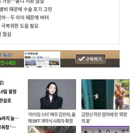
대 가장…틀니 지원 절실
병비 때문에 수술 포기 고민
없어…두 아이 때문에 버텨
 극복위한 도움 필요
비 절실
합)
10일 결정
 현실로
‘라이징 스타’ 배우 김민하, 올
금정산 작은 암자에 핀 ‘희망
■ 경남 농정 비전 ‘잘 사는 농촌’…스마트팜 1000㏊까지 늘린다
해 BIFF 개막식 사회자 확정
의 꽃’
■ 교육혁신선도지 공모 코앞인데…구·군 난색에 교육청 ‘쩔쩔’