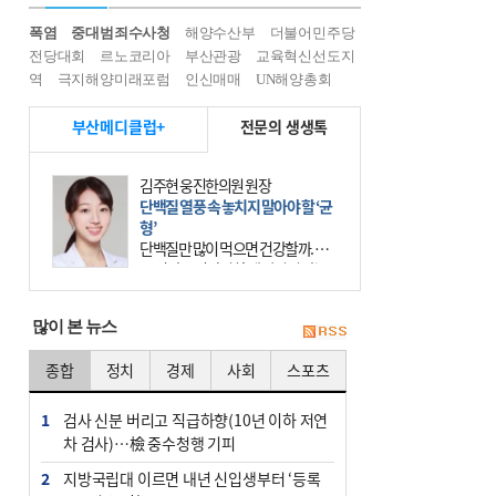
폭염
중대범죄수사청
해양수산부
더불어민주당
전당대회
르노코리아
부산관광
교육혁신선도지
역
극지해양미래포럼
인신매매
UN해양총회
부산메디클럽+
전문의 생생톡
김주현 웅진한의원 원장
단백질 열풍 속 놓치지 말아야 할 ‘균
형’
단백질만 많이 먹으면 건강할까. 요
즘 건강을 이야기할 때 빠지지 않는
키워드가 단백질이다. 헬스장을 다니
는 젊은 층부터 기초체력을 챙기려는
많이 본 뉴스
중·장년층까지 모두 “
종합
정치
경제
사회
스포츠
1
검사 신분 버리고 직급하향(10년 이하 저연
차 검사)…檢 중수청행 기피
2
지방국립대 이르면 내년 신입생부터 ‘등록