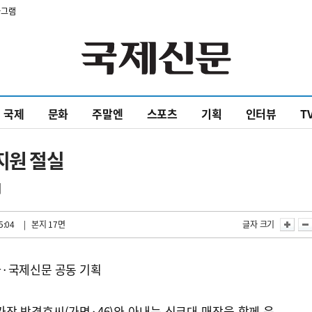
타그램
국제
문화
주말엔
스포츠
기획
인터뷰
T
지원 절실
씨
5:04
| 본지 17면
글자 크기
·국제신문 공동 기획
장 박경호씨(가명·46)와 아내는 싱크대 매장을 함께 운