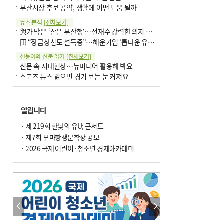
부산시장 후보 공약, 생활에 어떤 도움 될까
뉴스 분석
[전체보기]
與가 막은 ‘산은 부산행’…전재수 강력한 의지 표명 없인 공염불
田 “장금상선도 설득중”…해운기업 ‘톱다운 유치전’ 가속
신통이의 신문 읽기
[전체보기]
신문 속 시대현상…뉴미디어 활용해 봐요
스포츠 뉴스 읽으면 경기 보는 눈 커져요
어떻게 생각하십니까
[전체보기]
구·군 승진 축하화분 관행 없애자니 소상공인 울상
알립니다
3년째 병상에 있는 구의원…의정활동 못해도 월급 그대로
팩트체크
· 제 219회 한낮의 유U; 콘서트
[전체보기]
금정산 반려견 데리고 갈 수 있나…알아보니 ‘국립공원은 출입 불가’
· 제7회 부마항쟁문학상 공모
서울 도림천도 공업용수 활용한다는 사례, 정수 없이 한강물 공급…수질만 공업용수
· 2026 국제 어린이·청소년 경제아카데미
포토에세이
[전체보기]
연꽃 위 개개비
의령 한우산 털중나리
한 손 뉴스
[전체보기]
시민이 개발한 폭염 대응 앱 ‘그늘로’ 길안내 지도 등 인기
골목 맛집 발굴 고메 셀렉션…부산시, 페스티벌 시월 연계