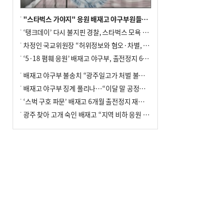
"스타벅스 가야지" 응원 배재고 야구부원들, 학교서 징계 처분
‘탱크데이’ 다시 불지핀 경찰, 스타벅스 모욕 혐의 압수수색
차정인 국교위원장 “허위정보와 혐오·차별, 학교 교실까지 유입"
‘5·18 폄훼 응원’ 배재고 야구부, 출전정지 6개월→1개월 감경
배재고 야구부 불송치 “광주일고가 처벌 불원 의사 표해”
배재고 야구부 징계 풀리나…“이달 말 공정위서 재심의”
‘스벅 구호 파문’ 배재고 6개월 출전정지 재심 신청키로
광주 찾아 고개 숙인 배재고 “지역 비하 응원 잘못”(종합)