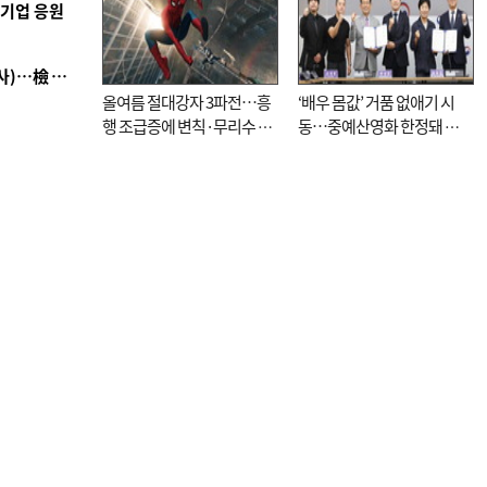
역기업 응원
■ 검사 신분 버리고 직급하향(10년 이하 저연차 검사)…檢 중수청행 기피
올여름 절대강자 3파전…흥
‘배우 몸값’ 거품 없애기 시
행 조급증에 변칙·무리수 마
동…중예산영화 한정돼 실
케팅도
효성 의문도