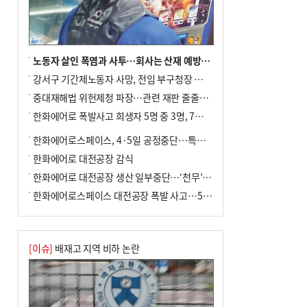
노동자 살인 폭염과 사투…회사는 산재 예방·전기료 절감 전력
강서구 기간제노동자 사망, 전임 부구청장 檢 송치
중대재해법 위헌제청 파장…관련 재판 줄줄이 브레이크
한화에어로 폭발사고 희생자 5명 중 3명, 7일 영면
한화에어로스페이스, 4·5일 공정중단…특별 안전점검
한화에어로 대전공장 감식
한화에어로 대전공장 생산 일부중단…‘천무’ 수출 비상
한화에어로스페이스 대전공장 폭발 사고…5명 사망·2명 부상(종합)
[이슈]
배재고 지역 비하 논란