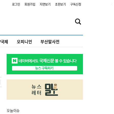
2
로그인
회원가입
지면보기
초판보기
구독신청
V국제
오피니언
부산말사전
오늘
이슈