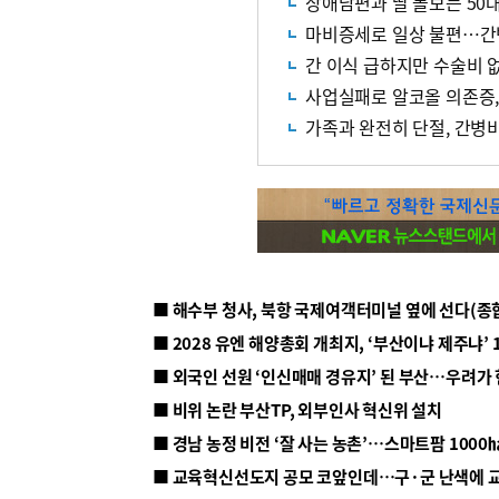
장애남편과 딸 돌보는 50
마비증세로 일상 불편…간
간 이식 급하지만 수술비 
사업실패로 알코올 의존증,
가족과 완전히 단절, 간병
■ 해수부 청사, 북항 국제여객터미널 옆에 선다(종
■ 2028 유엔 해양총회 개최지, ‘부산이냐 제주냐’ 
■ 외국인 선원 ‘인신매매 경유지’ 된 부산…우려가
■ 비위 논란 부산TP, 외부인사 혁신위 설치