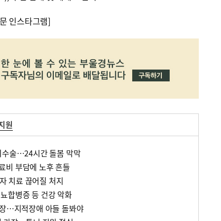
문 인스타그램]
 지원
뇌수술…24시간 돌봄 막막
료비 부담에 노후 흔들
 치료 끊어질 처지
뇨합병증 등 건강 악화
가장…지적장애 아들 돌봐야