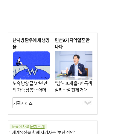
난치병 환우에 새 생명
민선9기 지역일꾼 만
을
나다
노숙 방황 끝 ‘27년 만
“남해 10개 읍·면 특색
의 가족 상봉’…어머니
살려…섬 전체 거대 정
와 행복 꿈꿔
원으로 조성”
눈높이 사설
[전체보기]
세계유산을 함께 지키자는 ‘부산 선언’