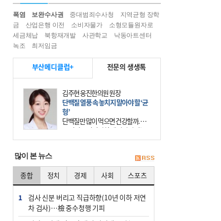
폭염
보완수사권
중대범죄수사청
지역균형 장학
금
산업은행 이전
소비자물가
소형모듈원자로
세금체납
북항재개발
사관학교
낙동아트센터
녹조
최저임금
부산메디클럽+
전문의 생생톡
김주현 웅진한의원 원장
단백질 열풍 속 놓치지 말아야 할 ‘균
형’
단백질만 많이 먹으면 건강할까. 요
즘 건강을 이야기할 때 빠지지 않는
키워드가 단백질이다. 헬스장을 다니
는 젊은 층부터 기초체력을 챙기려는
많이 본 뉴스
중·장년층까지 모두 “
종합
정치
경제
사회
스포츠
1
검사 신분 버리고 직급하향(10년 이하 저연
차 검사)…檢 중수청행 기피