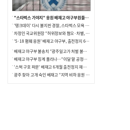
"스타벅스 가야지" 응원 배재고 야구부원들, 학교서 징계 처분
‘탱크데이’ 다시 불지핀 경찰, 스타벅스 모욕 혐의 압수수색
차정인 국교위원장 “허위정보와 혐오·차별, 학교 교실까지 유입"
‘5·18 폄훼 응원’ 배재고 야구부, 출전정지 6개월→1개월 감경
배재고 야구부 불송치 “광주일고가 처벌 불원 의사 표해”
배재고 야구부 징계 풀리나…“이달 말 공정위서 재심의”
‘스벅 구호 파문’ 배재고 6개월 출전정지 재심 신청키로
광주 찾아 고개 숙인 배재고 “지역 비하 응원 잘못”(종합)