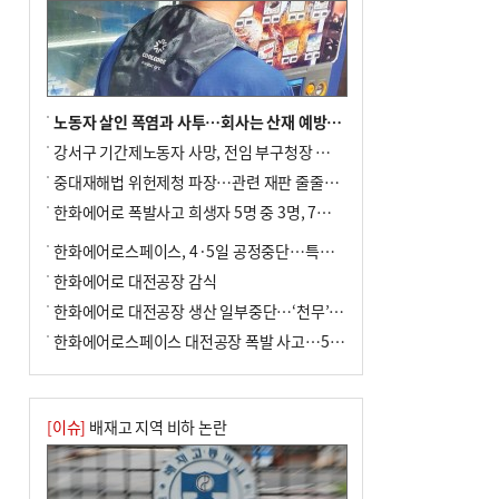
노동자 살인 폭염과 사투…회사는 산재 예방·전기료 절감 전력
강서구 기간제노동자 사망, 전임 부구청장 檢 송치
중대재해법 위헌제청 파장…관련 재판 줄줄이 브레이크
한화에어로 폭발사고 희생자 5명 중 3명, 7일 영면
한화에어로스페이스, 4·5일 공정중단…특별 안전점검
한화에어로 대전공장 감식
한화에어로 대전공장 생산 일부중단…‘천무’ 수출 비상
한화에어로스페이스 대전공장 폭발 사고…5명 사망·2명 부상(종합)
[이슈]
배재고 지역 비하 논란