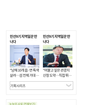
민선9기 지역일꾼 만
민선9기 지역일꾼 만
나다
나다
“남해 10개 읍·면 특색
“머물고 싶은 관광지
살려…섬 전체 거대 정
산청 도약…직접 뛰며
원으로 조성”
‘돈 버는 군수’ 될 것”
눈높이 사설
[전체보기]