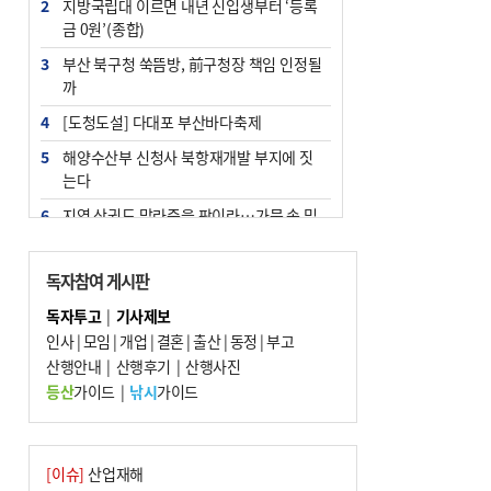
2
지방국립대 이르면 내년 신입생부터 ‘등록
금 0원’(종합)
3
부산 북구청 쑥뜸방, 前구청장 책임 인정될
까
4
[도청도설] 다대포 부산바다축제
5
해양수산부 신청사 북항재개발 부지에 짓
는다
6
지역 상권도 말라죽을 판이라…가뭄 속 밀
양물축제 강행 논란
7
법원, 단차 논란 북항 복합환승센터 공사중
독자참여 게시판
지 관련 현장검증
독자투고
|
기사제보
8
통영시민 추석 전 35만 원 받는다
인사
|
모임
|
개업
|
결혼
|
출산
|
동정
|
부고
9
산행안내
부산 철강공장 50대 노동자 추락사
|
산행후기
|
산행사진
등산
가이드
|
낚시
가이드
10
국힘 부산시당, ‘정이한 조력’ 시의원 윤리
위에…‘한동훈 지지’도 신고접수
[이슈]
산업재해