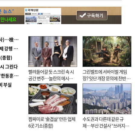
■ 검사 신분 버리고 직급하향(10년 이하 저연차 검사)…檢 중수청행 기피
■ 지역 상권도 말라죽을 판이라…가뭄 속 밀양물축제 강행 논란
(종합)
다시 그린다
빨려들어갈 듯 스크린 속 시
그린벨트에 서바이벌 게임
■ 국힘 부산시당, ‘정이한 조력’ 시의원 윤리위에…‘한동훈 지지’도 신고접수
공간 변주…놀란의 메시지
장? 잇단 개장 문의에 찬반 논
비 부실
는 ‘전쟁 속죄’
쟁
짬짜미로 ‘金겹살’ 만든 업체
수도권과 다른데 같은 규
6곳 기소(종합)
제…부산 건설사 “쓰러지기
직전”