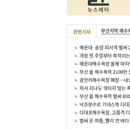
부산지역 해수
관련
기사
해운대·송정 피서객 벌써 2
개장 첫 주말부터 북적이는
해운대해수욕장 올해 마지
부산 올 해수욕객 2100
광안리해수욕장 폐장…내년
처서 지나도 꺾이지 않는 
부산 올 해수욕객 벌써 80
낙조분수로 기네스북 다대포
다대포해수욕장, 고품격 
벌써 온 여름, 빨리 연 바다