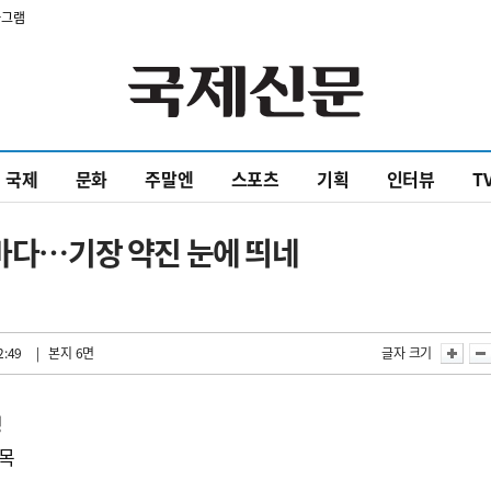
타그램
국제
문화
주말엔
스포츠
기획
인터뷰
T
산바다…기장 약진 눈에 띄네
2:49
| 본지 6면
글자 크기
명
주목