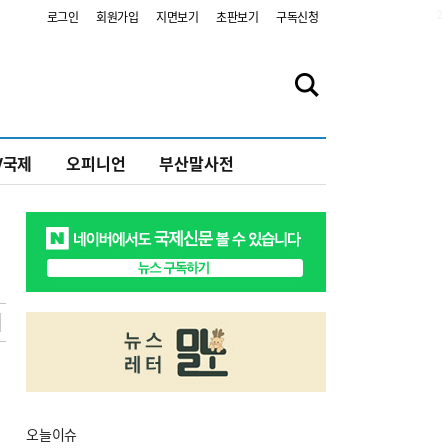
2
로그인
회원가입
지면보기
초판보기
구독신청
V국제
오피니언
부산말사전
오늘
이슈