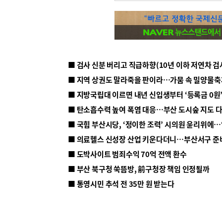
■ 지방국립대 이르면 내년 신입생부터 ‘등록금 0원’
■ 탄소흡수력 높여 폭염 대응…부산 도시숲 지도 
■ 의료헬스 신성장 산업 키운다더니…부산서구 준
■ 도박사이트 범죄수익 70억 전액 환수
■ 부산 북구청 쑥뜸방, 前구청장 책임 인정될까
■ 통영시민 추석 전 35만 원 받는다