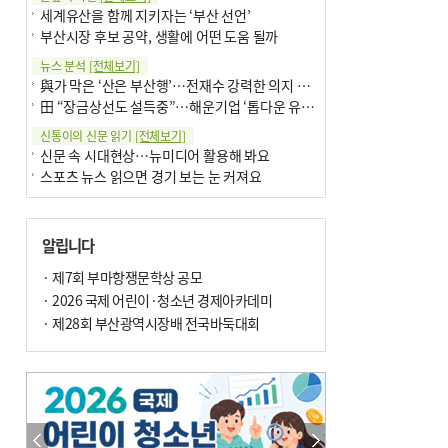
세계유산을 함께 지키자는 ‘부산 선언’
부산시장 후보 공약, 생활에 어떤 도움 될까
뉴스 분석
[전체보기]
與가 막은 ‘산은 부산행’…전재수 강력한 의지 표명 없인 공염불
田 “장금상선도 설득중”…해운기업 ‘톱다운 유치전’ 가속
신통이의 신문 읽기
[전체보기]
신문 속 시대현상…뉴미디어 활용해 봐요
스포츠 뉴스 읽으면 경기 보는 눈 커져요
어떻게 생각하십니까
[전체보기]
구·군 승진 축하화분 관행 없애자니 소상공인 울상
알립니다
3년째 병상에 있는 구의원…의정활동 못해도 월급 그대로
팩트체크
· 제7회 부마항쟁문학상 공모
[전체보기]
금정산 반려견 데리고 갈 수 있나…알아보니 ‘국립공원은 출입 불가’
· 2026 국제 어린이·청소년 경제아카데미
서울 도림천도 공업용수 활용한다는 사례, 정수 없이 한강물 공급…수질만 공업용수
· 제28회 부산광역시장배 전국바둑대회
포토에세이
[전체보기]
의령 한우산 털중나리
서산 간월암
한 손 뉴스
[전체보기]
골목 맛집 발굴 고메 셀렉션…부산시, 페스티벌 시월 연계