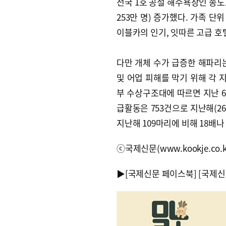
전국 1호 공설 해수욕장인 송도
253만 명) 증가했다. 가족 
이블카의 인기, 잇따른 고급 호
다만 개체 수가 급증한 해파리
및 어업 피해를 막기 위해 각
부 수상구조대에 따르면 지난 6
급활동은 753건으로 지난해(26
지난해 109마리에 비해 18배나
ⓒ국제신문(www.kookje.co.
▶
[국제신문 페이스북]
[국제신