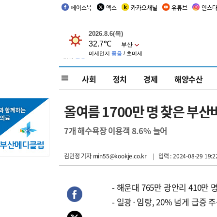
페이스북
엑스
카카오채널
유튜브
인스
사회
정치
경제
해양수산
올여름 1700만 명 찾은 부
7개 해수욕장 이용객 8.6% 늘어
김민정 기자
min55@kookje.co.kr
| 입력 : 2024-08-29 19:2
- 해운대 765만 광안리 410만 
- 일광·임랑, 20% 넘게 급증 