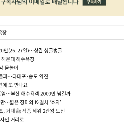
욕장
0만(26, 27일)…상권 싱글벙글
 해운대 해수욕장
막 물놀이
만 돌파…다대포·송도 약진
에 또 만나요
폭염…부산 해수욕객 2000만 넘길까
0만…짧은 장마와 K-컬처 ‘효자’
, 거대 龍 작품 세워 2관왕 도전
디자인 거리로