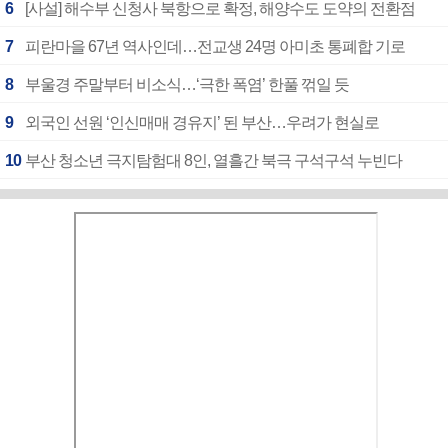
6
[사설] 해수부 신청사 북항으로 확정, 해양수도 도약의 전환점
7
피란마을 67년 역사인데…전교생 24명 아미초 통폐합 기로
8
부울경 주말부터 비소식…‘극한 폭염’ 한풀 꺾일 듯
9
외국인 선원 ‘인신매매 경유지’ 된 부산…우려가 현실로
10
부산 청소년 극지탐험대 8인, 열흘간 북극 구석구석 누빈다