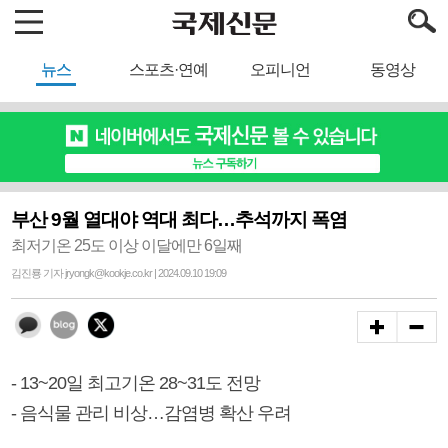
뉴스
스포츠·연예
오피니언
동영상
부산 9월 열대야 역대 최다…추석까지 폭염
최저기온 25도 이상 이달에만 6일째
김진룡 기자 jryongk@kookje.co.kr | 2024.09.10 19:09
- 13~20일 최고기온 28~31도 전망
- 음식물 관리 비상…감염병 확산 우려