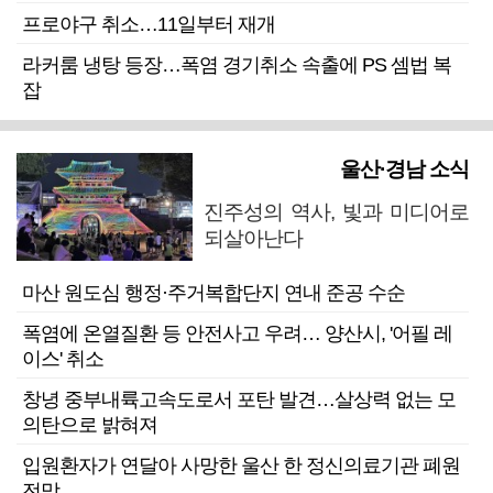
프로야구 취소…11일부터 재개
라커룸 냉탕 등장…폭염 경기취소 속출에 PS 셈법 복
잡
울산·경남 소식
진주성의 역사, 빛과 미디어로
되살아난다
마산 원도심 행정·주거복합단지 연내 준공 수순
폭염에 온열질환 등 안전사고 우려… 양산시, '어필 레
이스' 취소
창녕 중부내륙고속도로서 포탄 발견…살상력 없는 모
의탄으로 밝혀져
입원환자가 연달아 사망한 울산 한 정신의료기관 폐원
전망