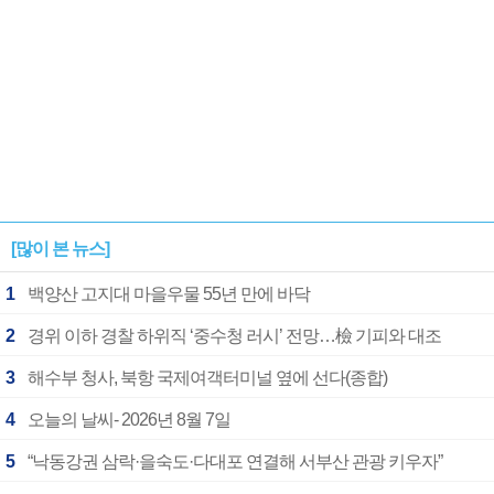
[많이 본 뉴스]
1
백양산 고지대 마을우물 55년 만에 바닥
2
경위 이하 경찰 하위직 ‘중수청 러시’ 전망…檢 기피와 대조
3
해수부 청사, 북항 국제여객터미널 옆에 선다(종합)
4
오늘의 날씨- 2026년 8월 7일
5
“낙동강권 삼락·을숙도·다대포 연결해 서부산 관광 키우자”