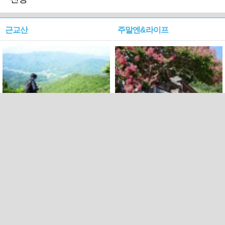
근교산
주말엔&라이프
근교산&그너머…상주·문경
폭염보다 더 뜨거워라…100
청화산~시루봉
일을 붉게 불태울 ‘선비정신’
피었네
PC버전
엑스
페이스북
Copyright ⓒ 2015 All rights reserved by 국제신문