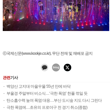
ⓒ국제신문(www.kookje.co.kr), 무단 전재 및 재배포 금지
관련
기사
백양산 고지대 마을우물 55년 만에 바닥
부울경 주말부터 비소식…‘극한 폭염’ 한풀 꺾일 듯
탄소흡수력 높여 폭염 대응…부산 도시숲 지도 다시 그린다
극한 폭염에…초유의 프로야구 전 경기 취소(종합)