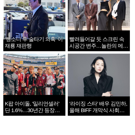
‘뺑소니 후 술타기 의혹’ 이
빨려들어갈 듯 스크린 속
재룡 재판행
시공간 변주…놀란의 메시
지는 ‘전쟁 속죄’
K팝 아이돌, '밀리언셀러'
‘라이징 스타’ 배우 김민하,
단 1.6%…30년간 등장
올해 BIFF 개막식 사회자
1182개팀 전수조사
확정