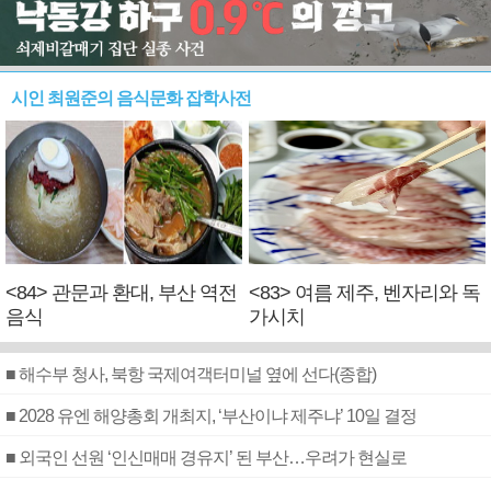
시인 최원준의 음식문화 잡학사전
<84> 관문과 환대, 부산 역전
<83> 여름 제주, 벤자리와 독
음식
가시치
■ 해수부 청사, 북항 국제여객터미널 옆에 선다(종합)
■ 2028 유엔 해양총회 개최지, ‘부산이냐 제주냐’ 10일 결정
■ 외국인 선원 ‘인신매매 경유지’ 된 부산…우려가 현실로