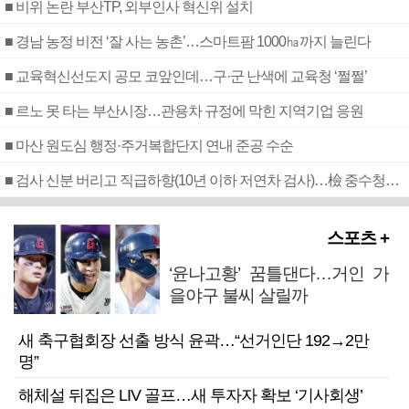
■ 비위 논란 부산TP, 외부인사 혁신위 설치
■ 경남 농정 비전 ‘잘 사는 농촌’…스마트팜 1000㏊까지 늘린다
■ 교육혁신선도지 공모 코앞인데…구·군 난색에 교육청 ‘쩔쩔’
■ 르노 못 타는 부산시장…관용차 규정에 막힌 지역기업 응원
■ 마산 원도심 행정·주거복합단지 연내 준공 수순
■ 검사 신분 버리고 직급하향(10년 이하 저연차 검사)…檢 중수청행 기피
스포츠 +
‘윤나고황’ 꿈틀댄다…거인 가
을야구 불씨 살릴까
새 축구협회장 선출 방식 윤곽…“선거인단 192→2만
명”
해체설 뒤집은 LIV 골프…새 투자자 확보 ‘기사회생’