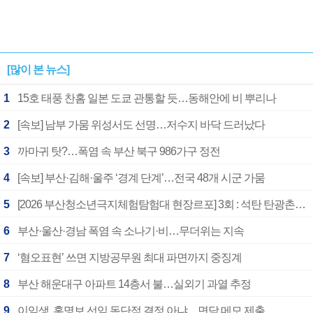
[많이 본 뉴스]
1
15호 태풍 찬홈 일본 도쿄 관통할 듯…동해안에 비 뿌리나
2
[속보] 남부 가뭄 위성서도 선명…저수지 바닥 드러났다
3
까마귀 탓?…폭염 속 부산 북구 986가구 정전
4
[속보] 부산·김해·울주 ‘경계 단계’…전국 48개 시군 가뭄
5
[2026 부산청소년극지체험탐험대 현장르포] 3회 : 석탄 탄광촌에서 북극 연구의 중심지로
6
부산·울산·경남 폭염 속 소나기·비…무더위는 지속
7
‘혐오표현’ 쓰면 지방공무원 최대 파면까지 중징계
8
부산 해운대구 아파트 14층서 불…실외기 과열 추정
9
이임생, 홍명보 선임 독단적 결정 아냐…면담 메모 제출