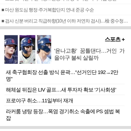
■ 마산 원도심 행정·주거복합단지 연내 준공 수순
■ 검사 신분 버리고 직급하향(10년 이하 저연차 검사)…檢 중수청행 기피
스포츠 +
‘윤나고황’ 꿈틀댄다…거인 가
을야구 불씨 살릴까
새 축구협회장 선출 방식 윤곽…“선거인단 192→2만
명”
해체설 뒤집은 LIV 골프…새 투자자 확보 ‘기사회생’
프로야구 취소…11일부터 재개
라커룸 냉탕 등장…폭염 경기취소 속출에 PS 셈법 복
잡