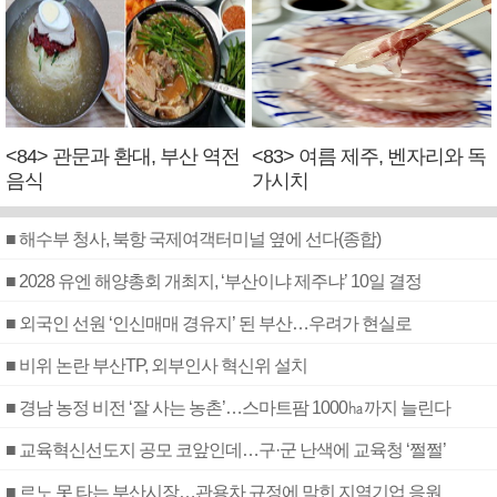
<84> 관문과 환대, 부산 역전
<83> 여름 제주, 벤자리와 독
음식
가시치
■ 해수부 청사, 북항 국제여객터미널 옆에 선다(종합)
■ 2028 유엔 해양총회 개최지, ‘부산이냐 제주냐’ 10일 결정
■ 외국인 선원 ‘인신매매 경유지’ 된 부산…우려가 현실로
■ 비위 논란 부산TP, 외부인사 혁신위 설치
■ 경남 농정 비전 ‘잘 사는 농촌’…스마트팜 1000㏊까지 늘린다
■ 교육혁신선도지 공모 코앞인데…구·군 난색에 교육청 ‘쩔쩔’
■ 르노 못 타는 부산시장…관용차 규정에 막힌 지역기업 응원