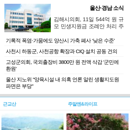
울산·경남 소식
김해시의회, 11일 544억 원 규
모 민생지원금 조례안 처리 주
목
기록적 폭염·가뭄에도 양산시 가축 폐사 ‘낮은 수준’
사천시 하동군, 사천공항 확장과 CIQ 설치 공동 건의
고성군의회, 국외출장비 3800만 원 전액 삭감 '군민에
환원'
울산 지노위 "양육시설 내 의혹 언론 알린 생활지도원
파면은 부당"
근교산
주말엔&라이프