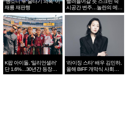
‘뺑소니 후 술타기 의혹’ 이
빨려들어갈 듯 스크린 속
재룡 재판행
시공간 변주…놀란의 메시
지는 ‘전쟁 속죄’
K팝 아이돌, '밀리언셀러'
‘라이징 스타’ 배우 김민하,
단 1.6%…30년간 등장
올해 BIFF 개막식 사회자
1182개팀 전수조사
확정