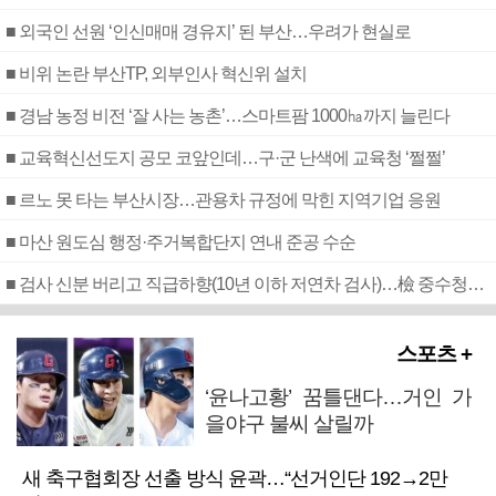
■ 외국인 선원 ‘인신매매 경유지’ 된 부산…우려가 현실로
■ 비위 논란 부산TP, 외부인사 혁신위 설치
■ 경남 농정 비전 ‘잘 사는 농촌’…스마트팜 1000㏊까지 늘린다
■ 교육혁신선도지 공모 코앞인데…구·군 난색에 교육청 ‘쩔쩔’
■ 르노 못 타는 부산시장…관용차 규정에 막힌 지역기업 응원
■ 마산 원도심 행정·주거복합단지 연내 준공 수순
■ 검사 신분 버리고 직급하향(10년 이하 저연차 검사)…檢 중수청행 기피
스포츠 +
‘윤나고황’ 꿈틀댄다…거인 가
을야구 불씨 살릴까
새 축구협회장 선출 방식 윤곽…“선거인단 192→2만