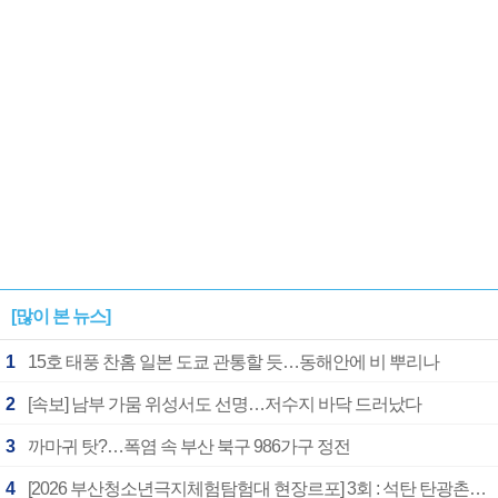
[많이 본 뉴스]
1
15호 태풍 찬홈 일본 도쿄 관통할 듯…동해안에 비 뿌리나
2
[속보] 남부 가뭄 위성서도 선명…저수지 바닥 드러났다
3
까마귀 탓?…폭염 속 부산 북구 986가구 정전
4
[2026 부산청소년극지체험탐험대 현장르포] 3회 : 석탄 탄광촌에서 북극 연구의 중심지로