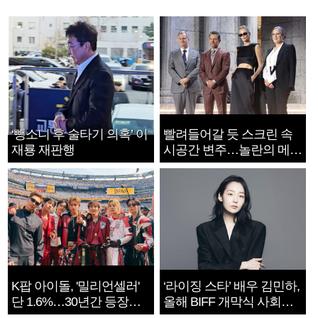
‘뺑소니 후 술타기 의혹’ 이
빨려들어갈 듯 스크린 속
재룡 재판행
시공간 변주…놀란의 메시
지는 ‘전쟁 속죄’
K팝 아이돌, '밀리언셀러'
‘라이징 스타’ 배우 김민하,
단 1.6%…30년간 등장
올해 BIFF 개막식 사회자
1182개팀 전수조사
확정