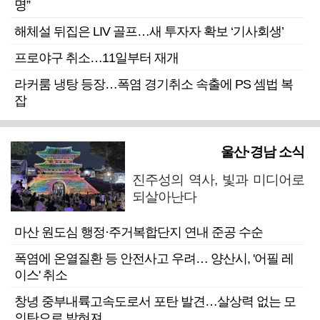
명”
해체설 뒤집은 LIV 골프…새 투자자 확보 ‘기사회생’
프로야구 취소…11일부터 재개
라커룸 냉탕 등장…폭염 경기취소 속출에 PS 셈법 복
잡
울산·경남 소식
진주성의 역사, 빛과 미디어로
되살아난다
마산 원도심 행정·주거복합단지 연내 준공 수순
폭염에 온열질환 등 안전사고 우려… 양산시, '어필 레
이스' 취소
창녕 중부내륙고속도로서 포탄 발견…살상력 없는 모
의탄으로 밝혀져