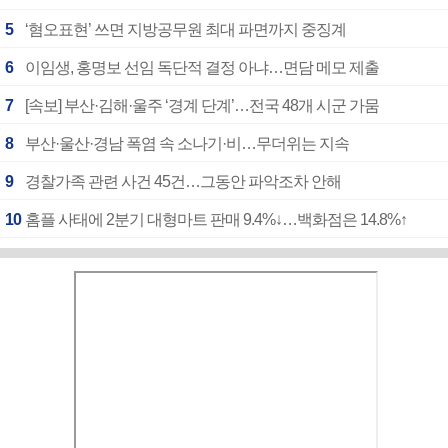
5
‘혐오표현’ 쓰면 지방공무원 최대 파면까지 중징계
6
이임생, 홍명보 선임 독단적 결정 아냐…면담 메모 제출
7
[속보] 부산·김해·울주 ‘경계 단계’…전국 48개 시군 가뭄
8
부산·울산·경남 폭염 속 소나기·비…무더위는 지속
9
경찰가족 관련 사건 45건…그동안 파악조차 안해
10
홈플 사태에 2분기 대형마트 판매 9.4%↓…백화점은 14.8%↑