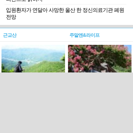
입원환자가 연달아 사망한 울산 한 정신의료기관 폐원
전망
근교산
주말엔&라이프
근교산&그너머…상주·문경
폭염보다 더 뜨거워라…100
청화산~시루봉
일을 붉게 불태울 ‘선비정신’
피었네
PC버전
엑스
페이스북
Copyright ⓒ 2015 All rights reserved by 국제신문