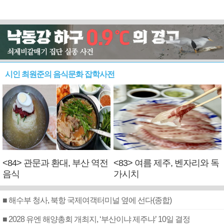
시인 최원준의 음식문화 잡학사전
<84> 관문과 환대, 부산 역전
<83> 여름 제주, 벤자리와 독
음식
가시치
■ 해수부 청사, 북항 국제여객터미널 옆에 선다(종합)
■ 2028 유엔 해양총회 개최지, ‘부산이냐 제주냐’ 10일 결정