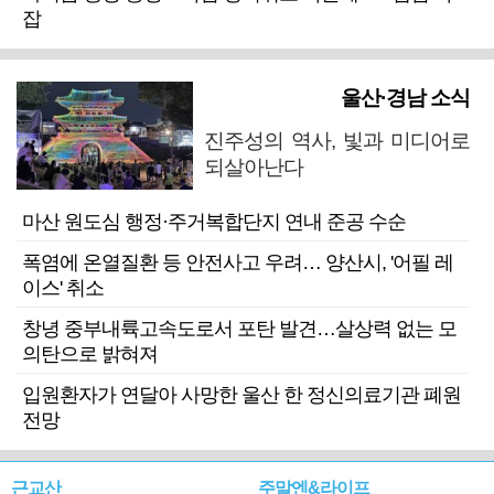
잡
울산·경남 소식
진주성의 역사, 빛과 미디어로
되살아난다
마산 원도심 행정·주거복합단지 연내 준공 수순
폭염에 온열질환 등 안전사고 우려… 양산시, '어필 레
이스' 취소
창녕 중부내륙고속도로서 포탄 발견…살상력 없는 모
의탄으로 밝혀져
입원환자가 연달아 사망한 울산 한 정신의료기관 폐원
전망
근교산
주말엔&라이프