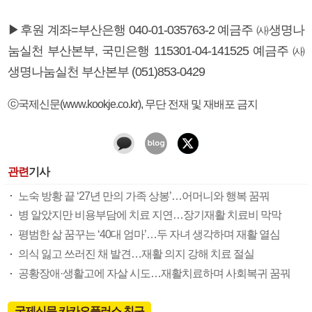
▶후원 계좌=부산은행 040-01-035763-2 예금주 ㈔생명나
눔실천 부산본부, 국민은행 115301-04-141525 예금주 ㈔
생명나눔실천 부산본부 (051)853-0429
ⓒ국제신문(www.kookje.co.kr), 무단 전재 및 재배포 금지
관련
기사
노숙 방황 끝 ‘27년 만의 가족 상봉’…어머니와 행복 꿈꿔
병 알았지만 비용부담에 치료 지연…장기재활 치료비 막막
평범한 삶 꿈꾸는 ‘40대 엄마’…두 자녀 생각하며 재활 열심
의식 잃고 쓰러진 채 발견…재활 의지 강해 치료 절실
공황장애·생활고에 자살 시도…재활치료하며 사회복귀 꿈꿔
국제신문 카카오플러스 친구