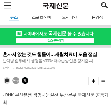
뉴스
스포츠·연예
오피니언
동영상
혼자서 앉는 것도 힘들어…재활치료비 도움 절실
난치병 환우에 새 생명을 <333> 척수손상 입은 강지훈 씨
최영지 기자 jadore@kookje.co.kr | 2024.12.19 19:09
- BNK 부산은행·생명나눔실천 부산본부·국제신문 공동기
획