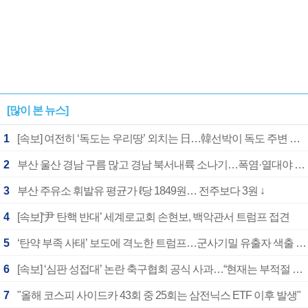
[많이 본 뉴스]
1
[속보] 여전히 ‘독도는 우리땅’ 외치는 日…韓선박이 독도 주변 해양조사 활동하자 반발
2
부산 울산 경남 구름 많고 경남 북서내륙 소나기…폭염·열대야 계속
3
부산 주유소 휘발유 평균가 ℓ당 1849원… 전주보다 3원 ↓
4
[속보]‘尹 탄핵 반대’ 세계로교회 손현보, 백악관서 트럼프 접견
5
‘탄약 부족 사태’ 보도에 격노한 트럼프…군사기밀 유출자 색출 지시
6
[속보] ‘심판 성접대’ 논란 축구협회 공식 사과…“현재는 부적절 행위 없어”
7
"올해 코스피 사이드카 43회 중 25회는 삼전닉스 ETF 이후 발생"