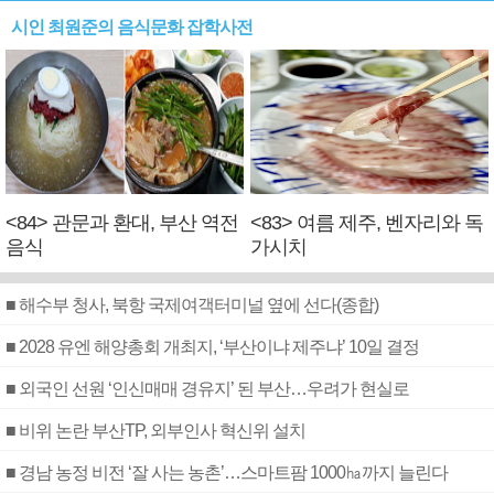
시인 최원준의 음식문화 잡학사전
<84> 관문과 환대, 부산 역전
<83> 여름 제주, 벤자리와 독
음식
가시치
■ 해수부 청사, 북항 국제여객터미널 옆에 선다(종합)
■ 2028 유엔 해양총회 개최지, ‘부산이냐 제주냐’ 10일 결정
■ 외국인 선원 ‘인신매매 경유지’ 된 부산…우려가 현실로
■ 비위 논란 부산TP, 외부인사 혁신위 설치
■ 경남 농정 비전 ‘잘 사는 농촌’…스마트팜 1000㏊까지 늘린다