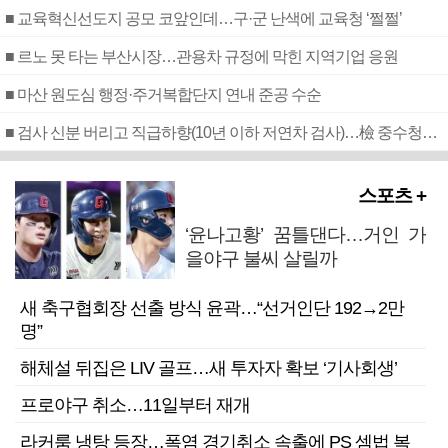
■ 교육혁신선도지 공모 코앞인데…구·군 난색에 교육청 ‘쩔쩔’
■ 르노 못 타는 부산시장…관용차 규정에 막힌 지역기업 응원
■ 마산 원도심 행정·주거복합단지 연내 준공 수순
■ 검사 신분 버리고 직급하향(10년 이하 저연차 검사)…檢 중수청행 기피
스포츠 +
‘윤나고황’ 꿈틀댄다…거인 가
을야구 불씨 살릴까
새 축구협회장 선출 방식 윤곽…“선거인단 192→2만
명”
해체설 뒤집은 LIV 골프…새 투자자 확보 ‘기사회생’
프로야구 취소…11일부터 재개
라커룸 냉탕 등장…폭염 경기취소 속출에 PS 셈법 복