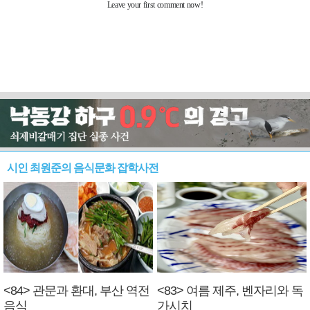
시인 최원준의 음식문화 잡학사전
<84> 관문과 환대, 부산 역전
<83> 여름 제주, 벤자리와 독
음식
가시치