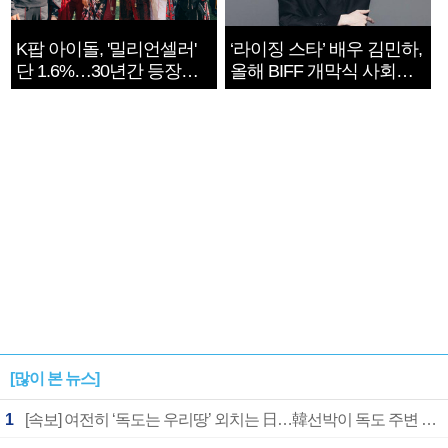
K팝 아이돌, '밀리언셀러'
‘라이징 스타’ 배우 김민하,
단 1.6%…30년간 등장
올해 BIFF 개막식 사회자
1182개팀 전수조사
확정
[많이 본 뉴스]
1
[속보] 여전히 ‘독도는 우리땅’ 외치는 日…韓선박이 독도 주변 해양조사 활동하자 반발