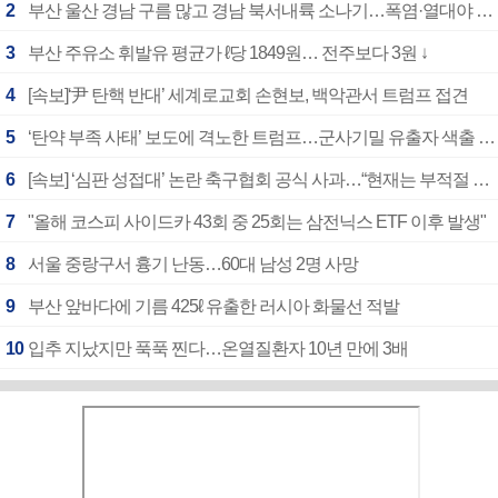
2
부산 울산 경남 구름 많고 경남 북서내륙 소나기…폭염·열대야 계속
3
부산 주유소 휘발유 평균가 ℓ당 1849원… 전주보다 3원 ↓
4
[속보]‘尹 탄핵 반대’ 세계로교회 손현보, 백악관서 트럼프 접견
5
‘탄약 부족 사태’ 보도에 격노한 트럼프…군사기밀 유출자 색출 지시
6
[속보] ‘심판 성접대’ 논란 축구협회 공식 사과…“현재는 부적절 행위 없어”
7
"올해 코스피 사이드카 43회 중 25회는 삼전닉스 ETF 이후 발생"
8
서울 중랑구서 흉기 난동…60대 남성 2명 사망
9
부산 앞바다에 기름 425ℓ 유출한 러시아 화물선 적발
10
입추 지났지만 푹푹 찐다…온열질환자 10년 만에 3배