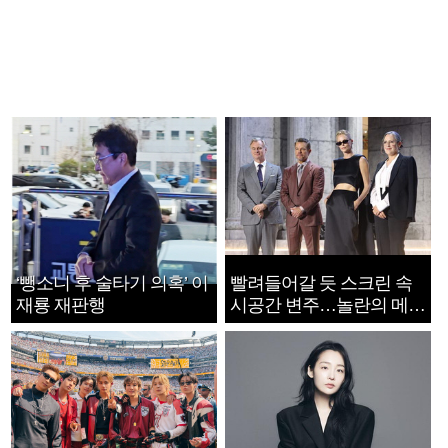
‘뺑소니 후 술타기 의혹’ 이
빨려들어갈 듯 스크린 속
재룡 재판행
시공간 변주…놀란의 메시
지는 ‘전쟁 속죄’