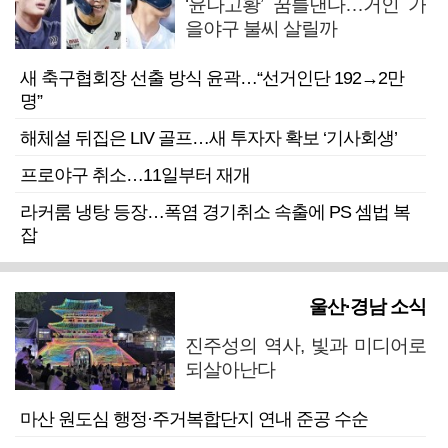
‘윤나고황’ 꿈틀댄다…거인 가
을야구 불씨 살릴까
새 축구협회장 선출 방식 윤곽…“선거인단 192→2만
명”
해체설 뒤집은 LIV 골프…새 투자자 확보 ‘기사회생’
프로야구 취소…11일부터 재개
라커룸 냉탕 등장…폭염 경기취소 속출에 PS 셈법 복
잡
울산·경남 소식
진주성의 역사, 빛과 미디어로
되살아난다
마산 원도심 행정·주거복합단지 연내 준공 수순