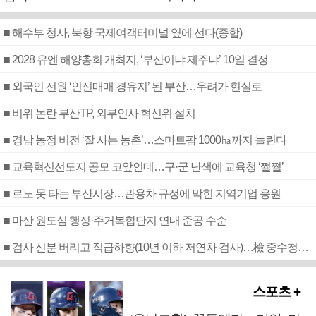
■ 해수부 청사, 북항 국제여객터미널 옆에 선다(종합)
■ 2028 유엔 해양총회 개최지, ‘부산이냐 제주냐’ 10일 결정
■ 외국인 선원 ‘인신매매 경유지’ 된 부산…우려가 현실로
■ 비위 논란 부산TP, 외부인사 혁신위 설치
■ 경남 농정 비전 ‘잘 사는 농촌’…스마트팜 1000㏊까지 늘린다
■ 교육혁신선도지 공모 코앞인데…구·군 난색에 교육청 ‘쩔쩔’
■ 르노 못 타는 부산시장…관용차 규정에 막힌 지역기업 응원
■ 마산 원도심 행정·주거복합단지 연내 준공 수순
■ 검사 신분 버리고 직급하향(10년 이하 저연차 검사)…檢 중수청행 기피
스포츠 +