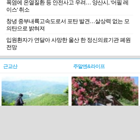
폭염에 온열질환 등 안전사고 우려… 양산시, '어필 레
이스' 취소
창녕 중부내륙고속도로서 포탄 발견…살상력 없는 모
의탄으로 밝혀져
입원환자가 연달아 사망한 울산 한 정신의료기관 폐원
전망
근교산
주말엔&라이프
근교산&그너머…상주·문경
폭염보다 더 뜨거워라…100
청화산~시루봉
일을 붉게 불태울 ‘선비정신’
피었네