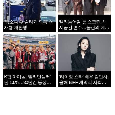
‘뺑소니 후 술타기 의혹’ 이
빨려들어갈 듯 스크린 속
재룡 재판행
시공간 변주…놀란의 메시
지는 ‘전쟁 속죄’
K팝 아이돌, '밀리언셀러'
‘라이징 스타’ 배우 김민하,
단 1.6%…30년간 등장
올해 BIFF 개막식 사회자
1182개팀 전수조사
확정