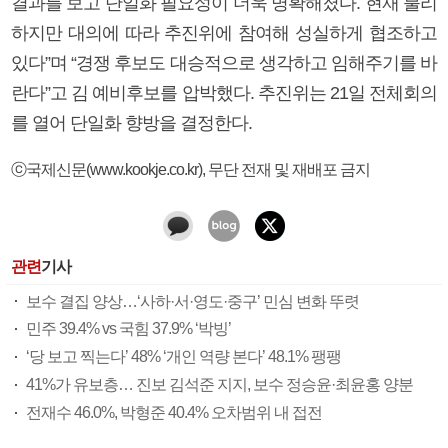
결과를 보고 단일화 필요성이 더욱 명확해졌다. 현재 불리
하지만 대의에 따라 추진위에 참여해 성실하게 협조하고
있다”며 “경쟁 후보도 대승적으로 생각하고 임해주기를 바
란다”고 김 예비후보를 압박했다. 추진위는 21일 전체회의
를 열어 단일화 향방을 결정한다.
ⓒ국제신문(www.kookje.co.kr), 무단 전재 및 재배포 금지
관련
기사
보수 결집 양상…‘사하·서·영도·중구’ 민심 변화 뚜렷
민주 39.4% vs 국힘 37.9% ‘박빙’
‘당 보고 찍는다’ 48% ‘개인 역량 본다’ 48.1% 팽팽
41%가 유보층… 진보 김석준 지지, 보수 정승윤·최윤홍 양분
전재수 46.0%, 박형준 40.4% 오차범위 내 접전