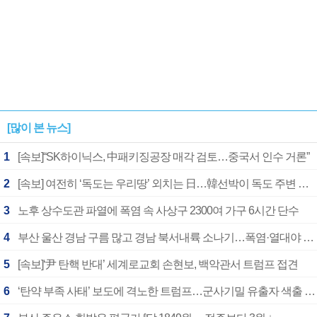
[많이 본 뉴스]
1
[속보]“SK하이닉스, 中패키징공장 매각 검토…중국서 인수 거론”
2
[속보] 여전히 ‘독도는 우리땅’ 외치는 日…韓선박이 독도 주변 해양조사 활동하자 반발
3
노후 상수도관 파열에 폭염 속 사상구 2300여 가구 6시간 단수
4
부산 울산 경남 구름 많고 경남 북서내륙 소나기…폭염·열대야 계속
5
[속보]‘尹 탄핵 반대’ 세계로교회 손현보, 백악관서 트럼프 접견
6
‘탄약 부족 사태’ 보도에 격노한 트럼프…군사기밀 유출자 색출 지시