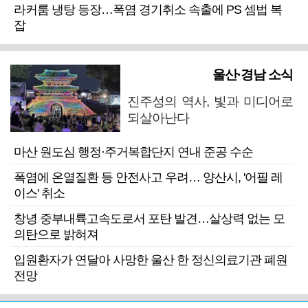
라커룸 냉탕 등장…폭염 경기취소 속출에 PS 셈법 복
잡
울산·경남 소식
진주성의 역사, 빛과 미디어로
되살아난다
마산 원도심 행정·주거복합단지 연내 준공 수순
폭염에 온열질환 등 안전사고 우려… 양산시, '어필 레
이스' 취소
창녕 중부내륙고속도로서 포탄 발견…살상력 없는 모
의탄으로 밝혀져
입원환자가 연달아 사망한 울산 한 정신의료기관 폐원
전망