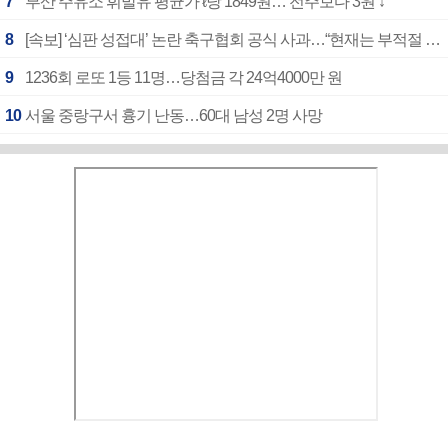
7
부산 주유소 휘발유 평균가 ℓ당 1849원… 전주보다 3원 ↓
8
[속보] ‘심판 성접대’ 논란 축구협회 공식 사과…“현재는 부적절 행위 없어”
9
1236회 로또 1등 11명…당첨금 각 24억4000만 원
10
서울 중랑구서 흉기 난동…60대 남성 2명 사망