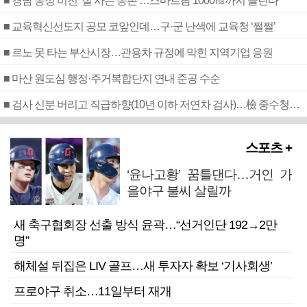
■ 경남 농정 비전 ‘잘 사는 농촌’…스마트팜 1000㏊까지 늘린다
■ 교육혁신선도지 공모 코앞인데…구·군 난색에 교육청 ‘쩔쩔’
■ 르노 못 타는 부산시장…관용차 규정에 막힌 지역기업 응원
■ 마산 원도심 행정·주거복합단지 연내 준공 수순
■ 검사 신분 버리고 직급하향(10년 이하 저연차 검사)…檢 중수청행 기피
스포츠 +
‘윤나고황’ 꿈틀댄다…거인 가
을야구 불씨 살릴까
새 축구협회장 선출 방식 윤곽…“선거인단 192→2만
명”
해체설 뒤집은 LIV 골프…새 투자자 확보 ‘기사회생’
프로야구 취소…11일부터 재개