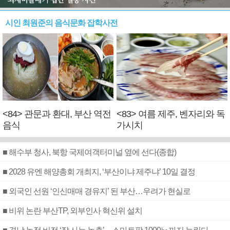
시인 최원준의 음식문화 잡학사전
<84> 관문과 환대, 부산 역전
<83> 여름 제주, 벤자리와 독
음식
가시치
■ 해수부 청사, 북항 국제여객터미널 옆에 선다(종합)
■ 2028 유엔 해양총회 개최지, ‘부산이냐 제주냐’ 10일 결정
■ 외국인 선원 ‘인신매매 경유지’ 된 부산…우려가 현실로
■ 비위 논란 부산TP, 외부인사 혁신위 설치