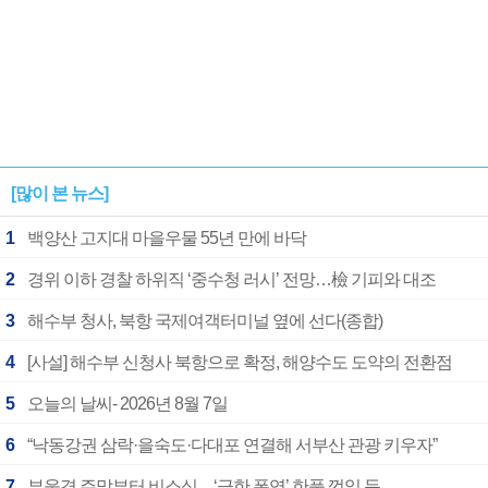
[많이 본 뉴스]
1
백양산 고지대 마을우물 55년 만에 바닥
2
경위 이하 경찰 하위직 ‘중수청 러시’ 전망…檢 기피와 대조
3
해수부 청사, 북항 국제여객터미널 옆에 선다(종합)
4
[사설] 해수부 신청사 북항으로 확정, 해양수도 도약의 전환점
5
오늘의 날씨- 2026년 8월 7일
6
“낙동강권 삼락·을숙도·다대포 연결해 서부산 관광 키우자”
7
부울경 주말부터 비소식…‘극한 폭염’ 한풀 꺾일 듯