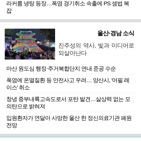
라커룸 냉탕 등장…폭염 경기취소 속출에 PS 셈법 복
잡
울산·경남 소식
진주성의 역사, 빛과 미디어로
되살아난다
마산 원도심 행정·주거복합단지 연내 준공 수순
폭염에 온열질환 등 안전사고 우려… 양산시, '어필 레
이스' 취소
창녕 중부내륙고속도로서 포탄 발견…살상력 없는 모
의탄으로 밝혀져
입원환자가 연달아 사망한 울산 한 정신의료기관 폐원
전망