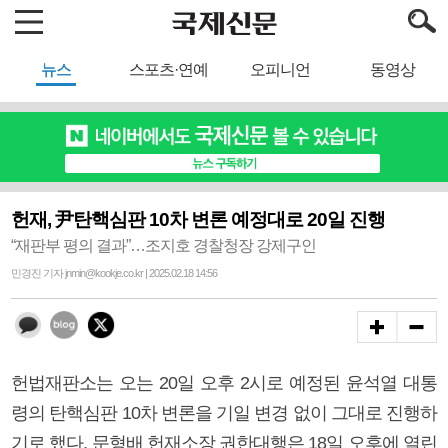
뉴스
스포츠·연예
오피니언
동영상
헌재, 尹탄핵심판 10차 변론 예정대로 20일 진행
“재판부 평의 결과”…조지호 경찰청장 강제구인
민경진 기자 jnmin@kookje.co.kr | 2025.02.18 14:56
헌법재판소는 오는 20일 오후 2시로 예정된 윤석열 대통
령의 탄핵심판 10차 변론을 기일 변경 없이 그대로 진행하
기로 했다. 문형배 헌재소장 권한대행은 18일 오후에 열린