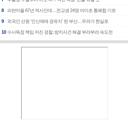
8
피란마을 67년 역사인데…전교생 24명 아미초 통폐합 기로
9
외국인 선원 ‘인신매매 경유지’ 된 부산…우려가 현실로
10
수사독점 책임 커진 경찰, 방치사건 해결 부랴부랴 속도전