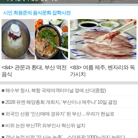
시인 최원준의 음식문화 잡학사전
<84> 관문과 환대, 부산 역전
<83> 여름 제주, 벤자리와 독
음식
가시치
■ 해수부 청사, 북항 국제여객터미널 옆에 선다(종합)
■ 2028 유엔 해양총회 개최지, ‘부산이냐 제주냐’ 10일 결정
■ 외국인 선원 ‘인신매매 경유지’ 된 부산…우려가 현실로
■ 비위 논란 부산TP, 외부인사 혁신위 설치
■ 경남 농정 비전 ‘잘 사는 농촌’…스마트팜 1000㏊까지 늘린다