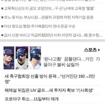
■ 교육혁신선도지 공모 코앞인데…구·군 난색에 교육청 ‘쩔쩔’
■ 르노 못 타는 부산시장…관용차 규정에 막힌 지역기업 응원
■ 마산 원도심 행정·주거복합단지 연내 준공 수순
■ 검사 신분 버리고 직급하향(10년 이하 저연차 검사)…檢 중수청행 기피
스포츠 +
‘윤나고황’ 꿈틀댄다…거인 가
을야구 불씨 살릴까
새 축구협회장 선출 방식 윤곽…“선거인단 192→2만
명”
해체설 뒤집은 LIV 골프…새 투자자 확보 ‘기사회생’
프로야구 취소…11일부터 재개