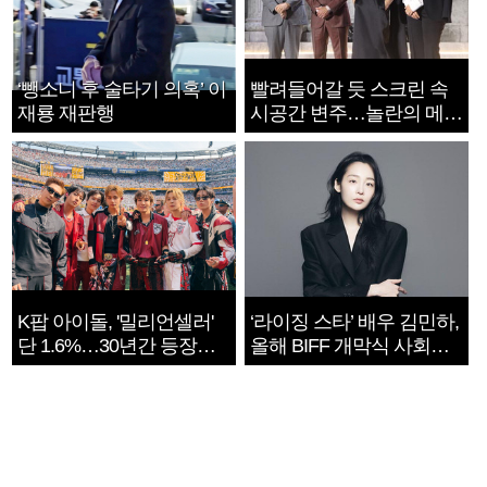
‘뺑소니 후 술타기 의혹’ 이
빨려들어갈 듯 스크린 속
재룡 재판행
시공간 변주…놀란의 메시
지는 ‘전쟁 속죄’
K팝 아이돌, '밀리언셀러'
‘라이징 스타’ 배우 김민하,
단 1.6%…30년간 등장
올해 BIFF 개막식 사회자
1182개팀 전수조사
확정