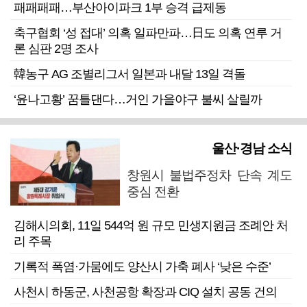
패패패패…부산아이파크 1부 승격 급제동
축구협회 ‘성 접대’ 의혹 일파만파…日도 의혹 연루 거
론 심판 2명 조사
韓농구 AG 조별리그서 일본과 내달 13일 격돌
‘윤나고황’ 꿈틀댄다…거인 가을야구 불씨 살릴까
울산·경남 소식
창원시 불법주정차 단속 계도
중심 전환
김해시의회, 11일 544억 원 규모 민생지원금 조례안 처
리 주목
기록적 폭염·가뭄에도 양산시 가축 폐사 ‘낮은 수준’
사천시 하동군, 사천공항 확장과 CIQ 설치 공동 건의