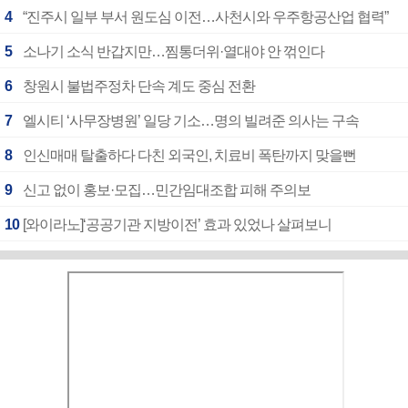
4
“진주시 일부 부서 원도심 이전…사천시와 우주항공산업 협력”
5
소나기 소식 반갑지만…찜통더위·열대야 안 꺾인다
6
창원시 불법주정차 단속 계도 중심 전환
7
엘시티 ‘사무장병원’ 일당 기소…명의 빌려준 의사는 구속
8
인신매매 탈출하다 다친 외국인, 치료비 폭탄까지 맞을뻔
9
신고 없이 홍보·모집…민간임대조합 피해 주의보
10
[와이라노]‘공공기관 지방이전’ 효과 있었나 살펴보니