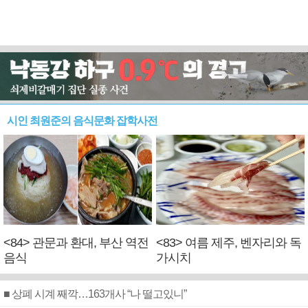
시인 최원준의 음식문화 잡학사전
<84> 관문과 환대, 부산 역전
<83> 여름 제주, 벤자리와 독
음식
가시치
■ 상폐 시계 째깍…163개사 “나 떨고있니”