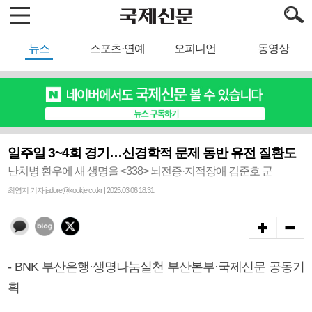
뉴스
스포츠·연예
오피니언
동영상
일주일 3~4회 경기…신경학적 문제 동반 유전 질환도
난치병 환우에 새 생명을 <338> 뇌전증·지적장애 김준호 군
최영지 기자 jadore@kookje.co.kr | 2025.03.06 18:31
- BNK 부산은행·생명나눔실천 부산본부·국제신문 공동기
획