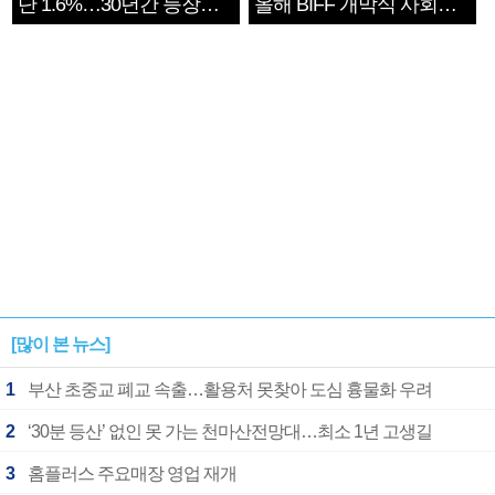
단 1.6%…30년간 등장
올해 BIFF 개막식 사회자
1182개팀 전수조사
확정
[많이 본 뉴스]
1
부산 초중교 폐교 속출…활용처 못찾아 도심 흉물화 우려
2
‘30분 등산’ 없인 못 가는 천마산전망대…최소 1년 고생길
3
홈플러스 주요매장 영업 재개