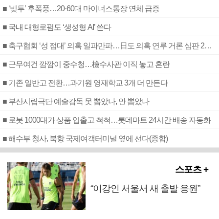
■ ‘빚투’ 후폭풍…20·60대 마이너스통장 연체 급증
■ 국내 대형로펌도 ‘생성형 AI’ 쓴다
■ 축구협회 ‘성 접대’ 의혹 일파만파…日도 의혹 연루 거론 심판 2명 조사
■ 근무여건 깜깜이 중수청…檢수사관 이직 놓고 혼란
■ 기존 일반고 전환…과기원 영재학교 3개 더 만든다
■ 부산시립극단 예술감독 못 뽑았나, 안 뽑았나
■ 로봇 1000대가 상품 입출고 척척…롯데마트 24시간 배송 자동화
■ 해수부 청사, 북항 국제여객터미널 옆에 선다(종합)
스포츠 +
“이강인 서울서 새 출발 응원”