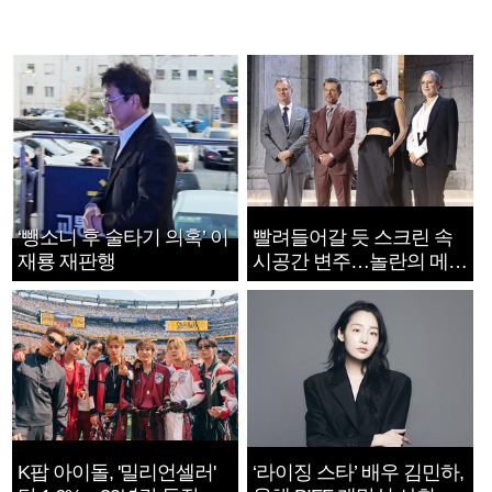
‘뺑소니 후 술타기 의혹’ 이
빨려들어갈 듯 스크린 속
재룡 재판행
시공간 변주…놀란의 메시
지는 ‘전쟁 속죄’
K팝 아이돌, '밀리언셀러'
‘라이징 스타’ 배우 김민하,