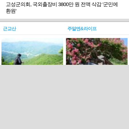
고성군의회, 국외출장비 3800만 원 전액 삭감 '군민에
환원'
근교산
주말엔&라이프
근교산&그너머…상주·문경
폭염보다 더 뜨거워라…100
청화산~시루봉
일을 붉게 불태울 ‘선비정신’
피었네
PC버전
엑스
페이스북
Copyright ⓒ 2015 All rights reserved by 국제신문