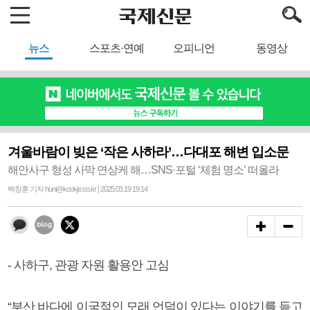
뉴스
스포츠·연예
오피니언
동영상
겨울바람이 빚은 ‘작은 사하라’…다대포 해변 입소문
해안사구 형성 사막 연상케 해…SNS·포털 ‘체험 명소’ 떠올라
백창훈 기자 huni@kookje.co.kr | 2025.03.19 19:14
- 사하구, 관광 자원 활용안 고심
“부산 바다에 이국적인 모래 언덕이 있다는 이야기를 듣고