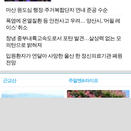
마산 원도심 행정·주거복합단지 연내 준공 수순
폭염에 온열질환 등 안전사고 우려… 양산시, '어필 레
이스' 취소
창녕 중부내륙고속도로서 포탄 발견…살상력 없는 모
의탄으로 밝혀져
입원환자가 연달아 사망한 울산 한 정신의료기관 폐원
전망
근교산
주말엔&라이프