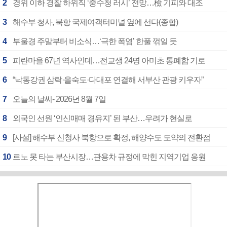
2
경위 이하 경찰 하위직 ‘중수청 러시’ 전망…檢 기피와 대조
3
해수부 청사, 북항 국제여객터미널 옆에 선다(종합)
4
부울경 주말부터 비소식…‘극한 폭염’ 한풀 꺾일 듯
5
피란마을 67년 역사인데…전교생 24명 아미초 통폐합 기로
6
“낙동강권 삼락·을숙도·다대포 연결해 서부산 관광 키우자”
7
오늘의 날씨- 2026년 8월 7일
8
외국인 선원 ‘인신매매 경유지’ 된 부산…우려가 현실로
9
[사설] 해수부 신청사 북항으로 확정, 해양수도 도약의 전환점
10
르노 못 타는 부산시장…관용차 규정에 막힌 지역기업 응원