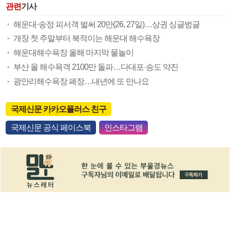
관련
기사
해운대·송정 피서객 벌써 20만(26, 27일)…상권 싱글벙글
개장 첫 주말부터 북적이는 해운대 해수욕장
해운대해수욕장 올해 마지막 물놀이
부산 올 해수욕객 2100만 돌파…다대포·송도 약진
광안리해수욕장 폐장…내년에 또 만나요
국제신문 카카오플러스 친구
국제신문 공식 페이스북
인스타그램