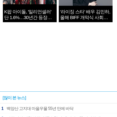
K팝 아이돌, '밀리언셀러'
‘라이징 스타’ 배우 김민하,
단 1.6%…30년간 등장
올해 BIFF 개막식 사회자
1182개팀 전수조사
확정
[많이 본 뉴스]
1
백양산 고지대 마을우물 55년 만에 바닥