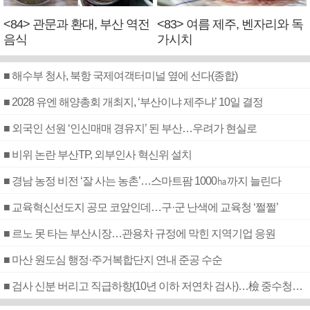
<84> 관문과 환대, 부산 역전
<83> 여름 제주, 벤자리와 독
음식
가시치
■ 해수부 청사, 북항 국제여객터미널 옆에 선다(종합)
■ 2028 유엔 해양총회 개최지, ‘부산이냐 제주냐’ 10일 결정
■ 외국인 선원 ‘인신매매 경유지’ 된 부산…우려가 현실로
■ 비위 논란 부산TP, 외부인사 혁신위 설치
■ 경남 농정 비전 ‘잘 사는 농촌’…스마트팜 1000㏊까지 늘린다
■ 교육혁신선도지 공모 코앞인데…구·군 난색에 교육청 ‘쩔쩔’
■ 르노 못 타는 부산시장…관용차 규정에 막힌 지역기업 응원
■ 마산 원도심 행정·주거복합단지 연내 준공 수순
■ 검사 신분 버리고 직급하향(10년 이하 저연차 검사)…檢 중수청행 기피