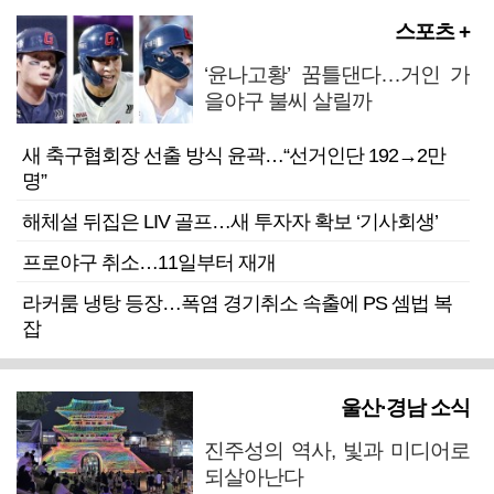
스포츠 +
‘윤나고황’ 꿈틀댄다…거인 가
을야구 불씨 살릴까
새 축구협회장 선출 방식 윤곽…“선거인단 192→2만
명”
해체설 뒤집은 LIV 골프…새 투자자 확보 ‘기사회생’
프로야구 취소…11일부터 재개
라커룸 냉탕 등장…폭염 경기취소 속출에 PS 셈법 복
잡
울산·경남 소식
진주성의 역사, 빛과 미디어로
되살아난다