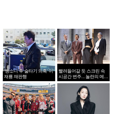
‘뺑소니 후 술타기 의혹’ 이
빨려들어갈 듯 스크린 속
재룡 재판행
시공간 변주…놀란의 메시
지는 ‘전쟁 속죄’