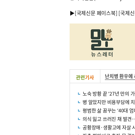
▶
[국제신문 페이스북]
[국제신
난치병 환우에 
관련
기사
노숙 방황 끝 ‘27년 만의
병 알았지만 비용부담에 
평범한 삶 꿈꾸는 ‘40대 
의식 잃고 쓰러진 채 발견
공황장애·생활고에 자살 