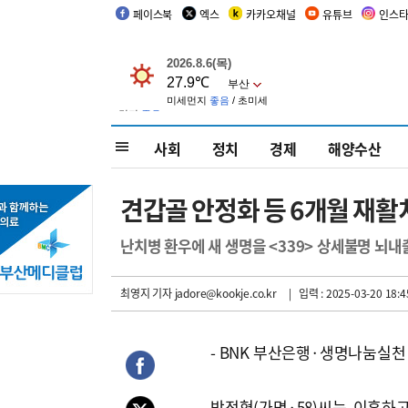
페이스북
엑스
카카오채널
유튜브
인스
사회
정치
경제
해양수산
견갑골 안정화 등 6개월 재활
난치병 환우에 새 생명을 <339> 상세불명 뇌내
최영지 기자
jadore@kookje.co.kr
| 입력 : 2025-03-20 18:4
- BNK 부산은행·생명나눔실
박정혁(가명·58)씨는 이혼하