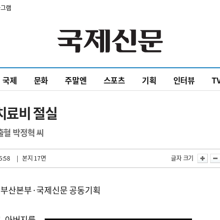
타그램
국제
문화
주말엔
스포츠
기획
인터뷰
T
치료비 절실
출혈 박정혁 씨
5:58
| 본지 17면
글자 크기
천 부산본부·국제신문 공동기획
고 아버지를