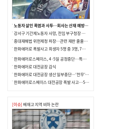
노동자 살인 폭염과 사투…회사는 산재 예방·전기료 절감 전력
강서구 기간제노동자 사망, 전임 부구청장 檢 송치
중대재해법 위헌제청 파장…관련 재판 줄줄이 브레이크
한화에어로 폭발사고 희생자 5명 중 3명, 7일 영면
한화에어로스페이스, 4·5일 공정중단…특별 안전점검
한화에어로 대전공장 감식
한화에어로 대전공장 생산 일부중단…‘천무’ 수출 비상
한화에어로스페이스 대전공장 폭발 사고…5명 사망·2명 부상(종합)
[이슈]
배재고 지역 비하 논란