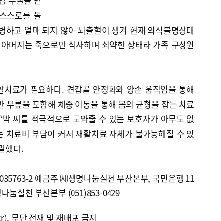
암 수술을 받
 스스로를 돌
발병하고 얼마 되지 않아 뇌출혈이 생겨 현재 의식불명상태
의 아머지는 죽으로만 식사하며 쇠약한 상태라 가족 구성원
재활치료가 필요하다. 견갑골 안정화와 양손 움직임을 통해
반 무릎을 포함해 체중 이동을 통해 몸의 균형을 잡는 치료
“박 씨를 적극적으로 도와줄 수 있는 보호자가 아무도 없
는 치료비 부담이 커서 재활치료 자체가 불가능해질 수 있
말했다.
-035763-2 예금주 ㈔생명나눔실천 부산본부, 국민은행 11
명나눔실천 부산본부 (051)853-0429
kr), 무단 전재 및 재배포 금지