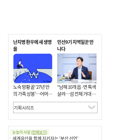
난치병 환우에 새 생명
민선9기 지역일꾼 만
을
나다
노숙 방황 끝 ‘27년 만
“남해 10개 읍·면 특색
의 가족 상봉’…어머니
살려…섬 전체 거대 정
와 행복 꿈꿔
원으로 조성”
눈높이 사설
[전체보기]
세계유산을 함께 지키자는 ‘부산 선언’