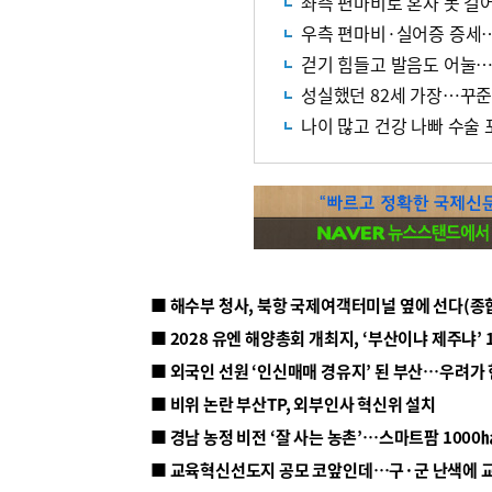
좌측 편마비로 혼자 못 
우측 편마비·실어증 증세…
걷기 힘들고 발음도 어눌…
성실했던 82세 가장…꾸준
나이 많고 건강 나빠 수술
■ 해수부 청사, 북항 국제여객터미널 옆에 선다(종
■ 2028 유엔 해양총회 개최지, ‘부산이냐 제주냐’ 
■ 외국인 선원 ‘인신매매 경유지’ 된 부산…우려가
■ 비위 논란 부산TP, 외부인사 혁신위 설치