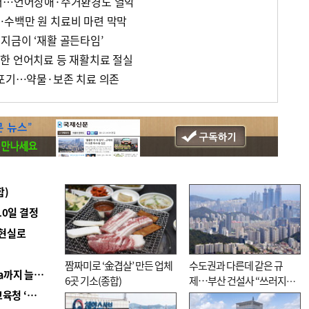
걸어…언어장애·주거환경도 열악
수백만 원 치료비 마련 막막
지금이 ‘재활 골든타임’
한 언어치료 등 재활치료 절실
 포기…약물·보존 치료 의존
합)
10일 결정
 현실로
짬짜미로 ‘金겹살’ 만든 업체
수도권과 다른데 같은 규
■ 경남 농정 비전 ‘잘 사는 농촌’…스마트팜 1000㏊까지 늘린다
6곳 기소(종합)
제…부산 건설사 “쓰러지기
■ 교육혁신선도지 공모 코앞인데…구·군 난색에 교육청 ‘쩔쩔’
직전”