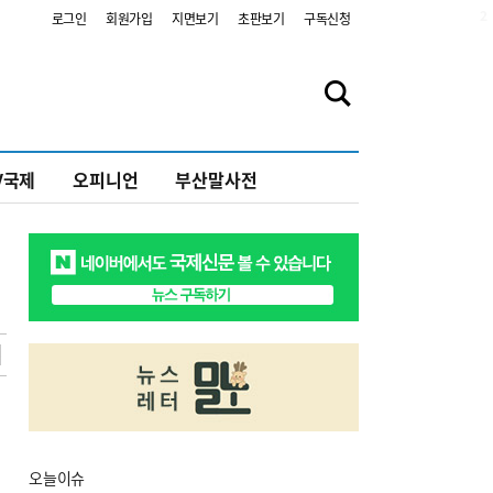
2
로그인
회원가입
지면보기
초판보기
구독신청
V국제
오피니언
부산말사전
오늘
이슈