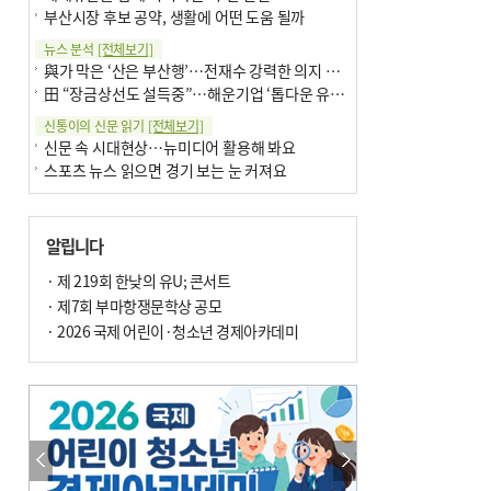
부산시장 후보 공약, 생활에 어떤 도움 될까
뉴스 분석
[전체보기]
與가 막은 ‘산은 부산행’…전재수 강력한 의지 표명 없인 공염불
田 “장금상선도 설득중”…해운기업 ‘톱다운 유치전’ 가속
신통이의 신문 읽기
[전체보기]
신문 속 시대현상…뉴미디어 활용해 봐요
스포츠 뉴스 읽으면 경기 보는 눈 커져요
어떻게 생각하십니까
[전체보기]
구·군 승진 축하화분 관행 없애자니 소상공인 울상
알립니다
3년째 병상에 있는 구의원…의정활동 못해도 월급 그대로
팩트체크
· 제 219회 한낮의 유U; 콘서트
[전체보기]
금정산 반려견 데리고 갈 수 있나…알아보니 ‘국립공원은 출입 불가’
· 제7회 부마항쟁문학상 공모
서울 도림천도 공업용수 활용한다는 사례, 정수 없이 한강물 공급…수질만 공업용수
· 2026 국제 어린이·청소년 경제아카데미
포토에세이
[전체보기]
연꽃 위 개개비
의령 한우산 털중나리
한 손 뉴스
[전체보기]
시민이 개발한 폭염 대응 앱 ‘그늘로’ 길안내 지도 등 인기
골목 맛집 발굴 고메 셀렉션…부산시, 페스티벌 시월 연계