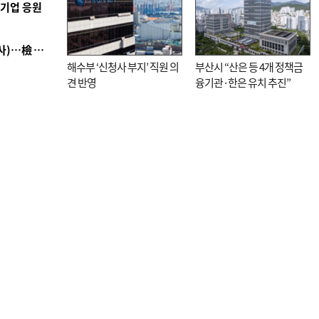
역기업 응원
■ 검사 신분 버리고 직급하향(10년 이하 저연차 검사)…檢 중수청행 기피
해수부 ‘신청사 부지’ 직원 의
부산시 “산은 등 4개 정책금
견 반영
융기관·한은 유치 추진”