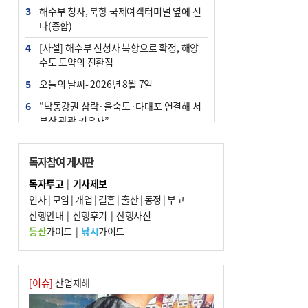
3
해수부 청사, 북항 국제여객터미널 옆에 선
다(종합)
4
[사설] 해수부 신청사 북항으로 확정, 해양
수도 도약의 전환점
5
오늘의 날씨- 2026년 8월 7일
6
“낙동강권 삼락·을숙도·다대포 연결해 서
부산 관광 키우자”
7
부울경 주말부터 비소식…‘극한 폭염’ 한풀
꺾일 듯
독자참여 게시판
8
피란마을 67년 역사인데…전교생 24명 아
독자투고
|
기사제보
미초 통폐합 기로
인사
|
모임
|
개업
|
결혼
|
출산
|
동정
|
부고
9
산행안내
교육혁신선도지 공모 코앞인데…구·군 난
|
산행후기
|
산행사진
색에 교육청 ‘쩔쩔’
등산
가이드
|
낚시
가이드
10
부산 청소년 극지탐험대 8인, 열흘간 북극
구석구석 누빈다
[이슈]
산업재해