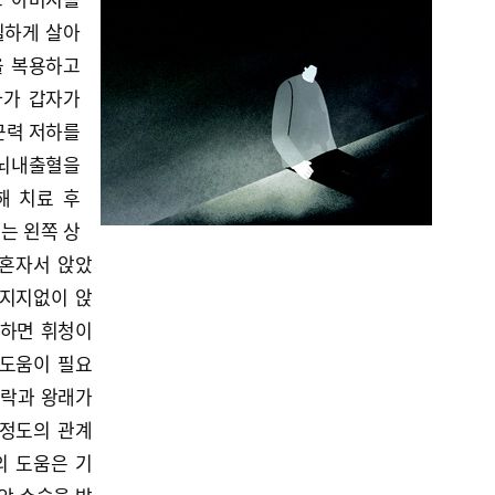
실하게 살아
을 복용하고
다가 갑자가
근력 저하를
 뇌내출혈을
해 치료 후
는 왼쪽 상
 혼자서 앉았
 지지없이 앉
 하면 휘청이
 도움이 필요
연락과 왕래가
 정도의 관계
의 도움은 기