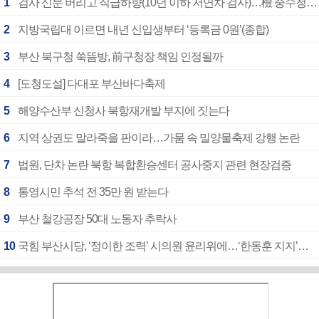
1
검사 신분 버리고 직급하향(10년 이하 저연차 검사)…檢 중수청행 기피
2
지방국립대 이르면 내년 신입생부터 ‘등록금 0원’(종합)
3
부산 북구청 쑥뜸방, 前구청장 책임 인정될까
4
[도청도설] 다대포 부산바다축제
5
해양수산부 신청사 북항재개발 부지에 짓는다
6
지역 상권도 말라죽을 판이라…가뭄 속 밀양물축제 강행 논란
7
법원, 단차 논란 북항 복합환승센터 공사중지 관련 현장검증
8
통영시민 추석 전 35만 원 받는다
9
부산 철강공장 50대 노동자 추락사
10
국힘 부산시당, ‘정이한 조력’ 시의원 윤리위에…‘한동훈 지지’도 신고접수