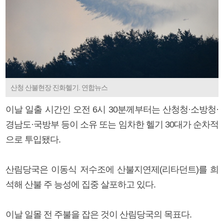
산청 산불현장 진화헬기. 연합뉴스
이날 일출 시간인 오전 6시 30분께부터는 산청청·소방청·
경남도·국방부 등이 소유 또는 임차한 헬기 30대가 순차적
으로 투입됐다.
산림당국은 이동식 저수조에 산불지연제(리타던트)를 희
석해 산불 주 능성에 집중 살포하고 있다.
이날 일몰 전 주불을 잡은 것이 산림당국의 목표다.