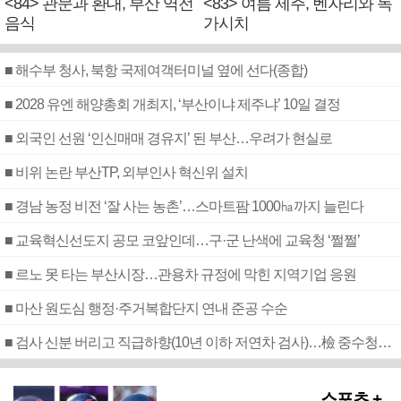
<84> 관문과 환대, 부산 역전
<83> 여름 제주, 벤자리와 독
음식
가시치
■ 해수부 청사, 북항 국제여객터미널 옆에 선다(종합)
■ 2028 유엔 해양총회 개최지, ‘부산이냐 제주냐’ 10일 결정
■ 외국인 선원 ‘인신매매 경유지’ 된 부산…우려가 현실로
■ 비위 논란 부산TP, 외부인사 혁신위 설치
■ 경남 농정 비전 ‘잘 사는 농촌’…스마트팜 1000㏊까지 늘린다
■ 교육혁신선도지 공모 코앞인데…구·군 난색에 교육청 ‘쩔쩔’
■ 르노 못 타는 부산시장…관용차 규정에 막힌 지역기업 응원
■ 마산 원도심 행정·주거복합단지 연내 준공 수순
■ 검사 신분 버리고 직급하향(10년 이하 저연차 검사)…檢 중수청행 기피
스포츠 +