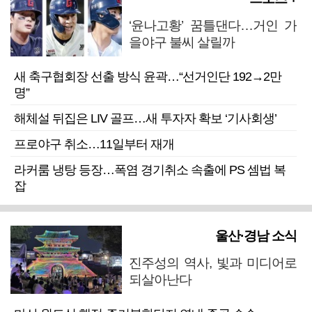
‘윤나고황’ 꿈틀댄다…거인 가
을야구 불씨 살릴까
새 축구협회장 선출 방식 윤곽…“선거인단 192→2만
명”
해체설 뒤집은 LIV 골프…새 투자자 확보 ‘기사회생’
프로야구 취소…11일부터 재개
라커룸 냉탕 등장…폭염 경기취소 속출에 PS 셈법 복
잡
울산·경남 소식
진주성의 역사, 빛과 미디어로
되살아난다