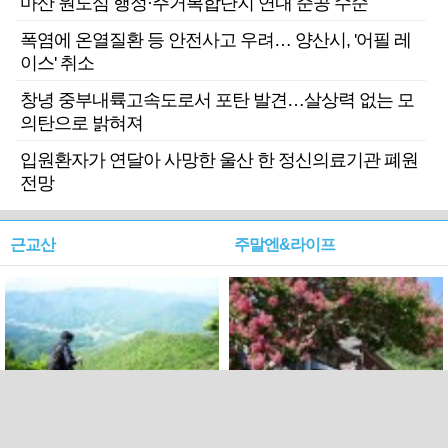
마산 원도심 행정·주거복합단지 연내 준공 수순
폭염에 온열질환 등 안전사고 우려… 양산시, '어필 레
이스' 취소
창녕 중부내륙고속도로서 포탄 발견…살상력 없는 모
의탄으로 밝혀져
입원환자가 연달아 사망한 울산 한 정신의료기관 폐원
전망
근교산
주말엔&라이프
근교산&그너머…상주·문경
폭염보다 더 뜨거워라…100