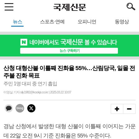
뉴스
스포츠·연예
오피니언
동영상
산청 대형산불 이틀째 진화율 55%…산림당국, 일몰 전
주불 진화 목표
주민 1명 대피 중 연기 흡입
이영실 기자 sily1982@kookje.co.kr | 2025.03.22 10:07
경남 산청에서 발생한 대형 산불이 이틀째 이어지는 가운
데 22알 오전 9시 기준 진화율은 55% 수준이다.