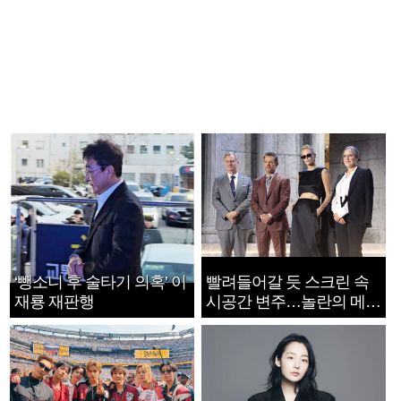
‘뺑소니 후 술타기 의혹’ 이
빨려들어갈 듯 스크린 속
재룡 재판행
시공간 변주…놀란의 메시
지는 ‘전쟁 속죄’