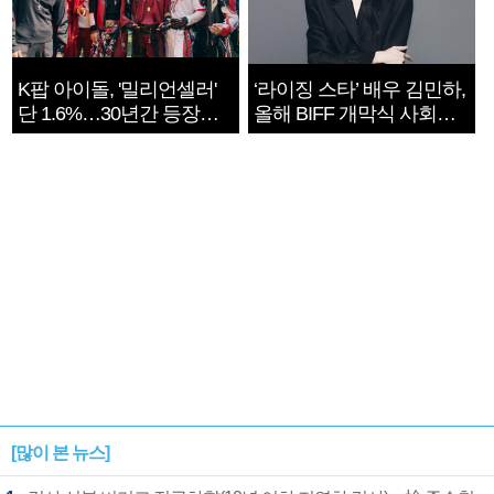
K팝 아이돌, '밀리언셀러'
‘라이징 스타’ 배우 김민하,
단 1.6%…30년간 등장
올해 BIFF 개막식 사회자
1182개팀 전수조사
확정
[많이 본 뉴스]