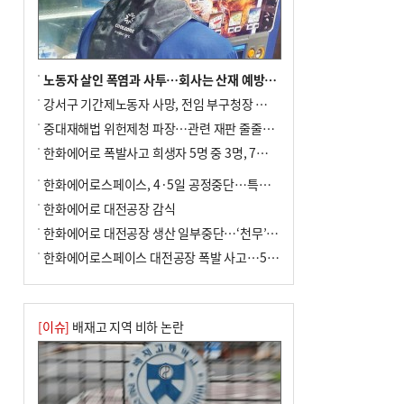
노동자 살인 폭염과 사투…회사는 산재 예방·전기료 절감 전력
강서구 기간제노동자 사망, 전임 부구청장 檢 송치
중대재해법 위헌제청 파장…관련 재판 줄줄이 브레이크
한화에어로 폭발사고 희생자 5명 중 3명, 7일 영면
한화에어로스페이스, 4·5일 공정중단…특별 안전점검
한화에어로 대전공장 감식
한화에어로 대전공장 생산 일부중단…‘천무’ 수출 비상
한화에어로스페이스 대전공장 폭발 사고…5명 사망·2명 부상(종합)
[이슈]
배재고 지역 비하 논란