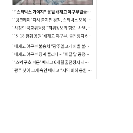
"스타벅스 가야지" 응원 배재고 야구부원들, 학교서 징계 처분
‘탱크데이’ 다시 불지핀 경찰, 스타벅스 모욕 혐의 압수수색
차정인 국교위원장 “허위정보와 혐오·차별, 학교 교실까지 유입"
‘5·18 폄훼 응원’ 배재고 야구부, 출전정지 6개월→1개월 감경
배재고 야구부 불송치 “광주일고가 처벌 불원 의사 표해”
배재고 야구부 징계 풀리나…“이달 말 공정위서 재심의”
‘스벅 구호 파문’ 배재고 6개월 출전정지 재심 신청키로
광주 찾아 고개 숙인 배재고 “지역 비하 응원 잘못”(종합)