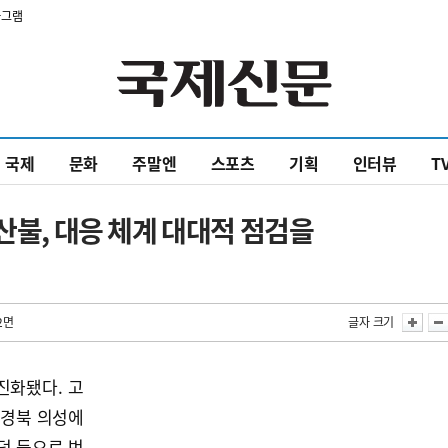
타그램
국제
문화
주말엔
스포츠
기획
인터뷰
T
산불, 대응 체계 대대적 점검을
2면
글자 크기
진화됐다. 고
 경북 의성에
덕 등으로 번