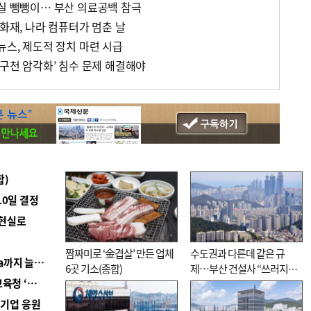
급실 뺑뺑이… 부산 의료공백 참극
 화재, 나라 컴퓨터가 멈춘 날
뉴스, 제도적 장치 마련 시급
반구천 암각화’ 침수 문제 해결해야
합)
10일 결정
 현실로
짬짜미로 ‘金겹살’ 만든 업체
수도권과 다른데 같은 규
■ 경남 농정 비전 ‘잘 사는 농촌’…스마트팜 1000㏊까지 늘린다
6곳 기소(종합)
제…부산 건설사 “쓰러지기
■ 교육혁신선도지 공모 코앞인데…구·군 난색에 교육청 ‘쩔쩔’
직전”
역기업 응원