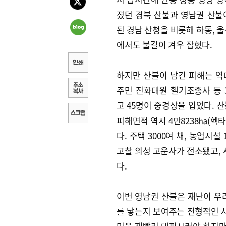
졌던 경북 산불과 영남권 산불
된 경남 산청을 비롯해 하동, 울
에서도 불길이 겨우 잡혔다.
하지만 산불이 남긴 피해는 역
주민 진화대원 헬기조종사 등 
고 45명이 중경상을 입었다. 산
피해면적 역시 4만8238㏊(헥타르
다. 주택 3000여 채, 농업시설
고찰 의성 고운사가 전소됐고,
다.
이번 영남권 산불은 재난이 우
를 낳는지 보여주는 전형적인 사