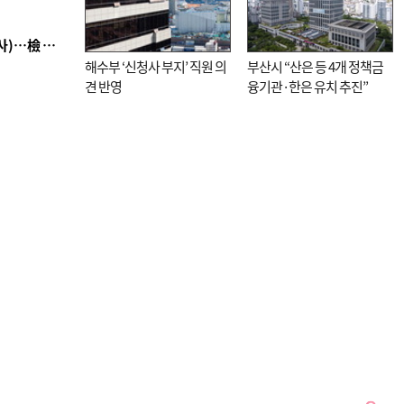
■ 검사 신분 버리고 직급하향(10년 이하 저연차 검사)…檢 중수청행 기피
해수부 ‘신청사 부지’ 직원 의
부산시 “산은 등 4개 정책금
견 반영
융기관·한은 유치 추진”