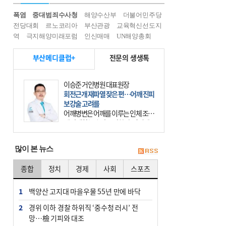
폭염
중대범죄수사청
해양수산부
더불어민주당
전당대회
르노코리아
부산관광
교육혁신선도지
역
극지해양미래포럼
인신매매
UN해양총회
부산메디클럽+
전문의 생생톡
이승준 거인병원 대표원장
회전근개 재파열 잦은 편…어깨 진피
보강술 고려를
어깨병변은 어깨를 이루는 인체 조직
에 발생하는 손상을 말한다. 여기에
는 오십견과 회전근개 증후군, 어깨
의 석회성 힘줄염 등이 있다. 국민건
많이 본 뉴스
강보험에 의하면 어깨병변
종합
정치
경제
사회
스포츠
1
백양산 고지대 마을우물 55년 만에 바닥
2
경위 이하 경찰 하위직 ‘중수청 러시’ 전
망…檢 기피와 대조