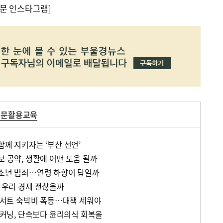
문 인스타그램]
신문활용교육
함께 지키자는 ‘부산 선언’
보 공약, 생활에 어떤 도움 될까
법소년 범죄…연령 하향이 답일까
, 우리 경제 괜찮을까
 콘서트 숙박비 폭등…대책 세워야
험 커닝, 단속보다 윤리의식 회복을