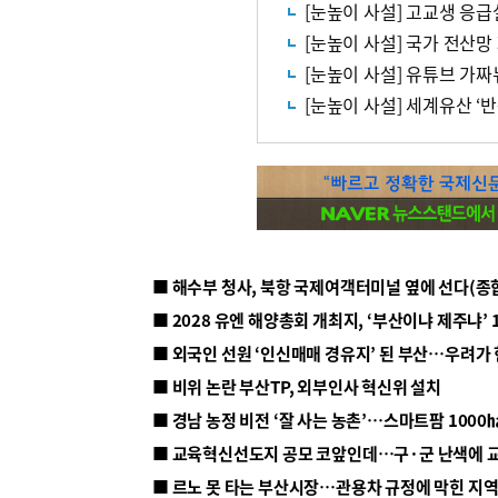
[눈높이 사설] 고교생 응
[눈높이 사설] 국가 전산망
[눈높이 사설] 유튜브 가짜
[눈높이 사설] 세계유산 ‘
■ 해수부 청사, 북항 국제여객터미널 옆에 선다(종
■ 2028 유엔 해양총회 개최지, ‘부산이냐 제주냐’ 
■ 외국인 선원 ‘인신매매 경유지’ 된 부산…우려가
■ 비위 논란 부산TP, 외부인사 혁신위 설치
■ 르노 못 타는 부산시장…관용차 규정에 막힌 지