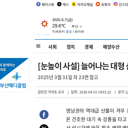
페이스북
엑스
카카오채널
유튜브
인스
사회
정치
경제
해양수산
[눈높이 사설] 늘어나는 대형 
2025년 3월 31일 자 23면 참고
감민진 가야초 교사
| 입력 : 2025-04-15 19:01:12
| 본지 1
영남권의 역대급 산불이 겨우 
온 건조한 대기 속 강풍을 타고
서 삽시간에 안동 청송 영양 영