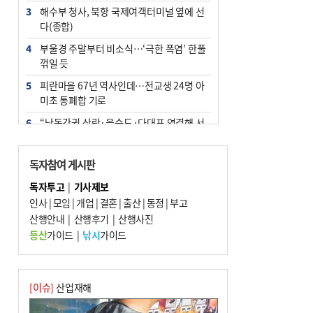
3
해수부 청사, 북항 국제여객터미널 옆에 선
다(종합)
4
부울경 주말부터 비소식…‘극한 폭염’ 한풀
꺾일 듯
5
피란마을 67년 역사인데…전교생 24명 아
미초 통폐합 기로
6
“낙동강권 삼락·을숙도·다대포 연결해 서
부산 관광 키우자”
7
오늘의 날씨- 2026년 8월 7일
독자참여 게시판
8
외국인 선원 ‘인신매매 경유지’ 된 부산…
독자투고
|
기사제보
우려가 현실로
인사
|
모임
|
개업
|
결혼
|
출산
|
동정
|
부고
9
산행안내
[사설] 해수부 신청사 북항으로 확정, 해양
|
산행후기
|
산행사진
수도 도약의 전환점
등산
가이드
|
낚시
가이드
10
르노 못 타는 부산시장…관용차 규정에 막
힌 지역기업 응원
[이슈]
산업재해