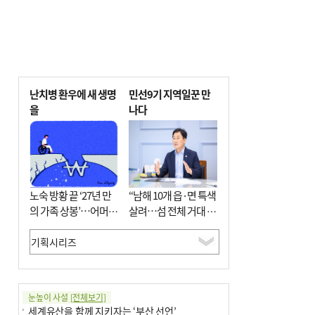
난치병 환우에 새 생명
민선9기 지역일꾼 만
을
나다
노숙 방황 끝 ‘27년 만
“남해 10개 읍·면 특색
의 가족 상봉’…어머니
살려…섬 전체 거대 정
와 행복 꿈꿔
원으로 조성”
눈높이 사설
[전체보기]
세계유산을 함께 지키자는 ‘부산 선언’