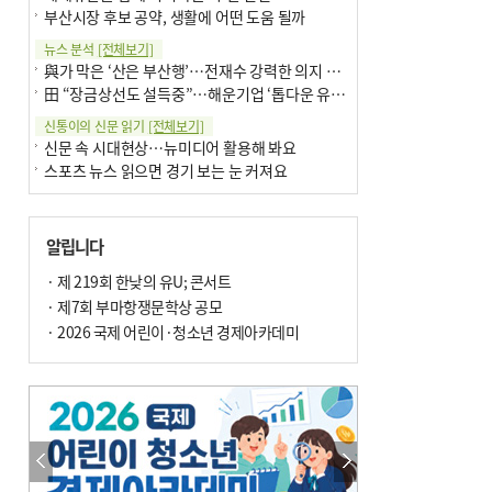
부산시장 후보 공약, 생활에 어떤 도움 될까
뉴스 분석
[전체보기]
與가 막은 ‘산은 부산행’…전재수 강력한 의지 표명 없인 공염불
田 “장금상선도 설득중”…해운기업 ‘톱다운 유치전’ 가속
신통이의 신문 읽기
[전체보기]
신문 속 시대현상…뉴미디어 활용해 봐요
스포츠 뉴스 읽으면 경기 보는 눈 커져요
어떻게 생각하십니까
[전체보기]
구·군 승진 축하화분 관행 없애자니 소상공인 울상
알립니다
3년째 병상에 있는 구의원…의정활동 못해도 월급 그대로
팩트체크
· 제 219회 한낮의 유U; 콘서트
[전체보기]
금정산 반려견 데리고 갈 수 있나…알아보니 ‘국립공원은 출입 불가’
· 제7회 부마항쟁문학상 공모
서울 도림천도 공업용수 활용한다는 사례, 정수 없이 한강물 공급…수질만 공업용수
· 2026 국제 어린이·청소년 경제아카데미
포토에세이
[전체보기]
연꽃 위 개개비
의령 한우산 털중나리
한 손 뉴스
[전체보기]
시민이 개발한 폭염 대응 앱 ‘그늘로’ 길안내 지도 등 인기
골목 맛집 발굴 고메 셀렉션…부산시, 페스티벌 시월 연계