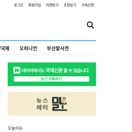
2
로그인
회원가입
지면보기
초판보기
구독신청
V국제
오피니언
부산말사전
오늘
이슈