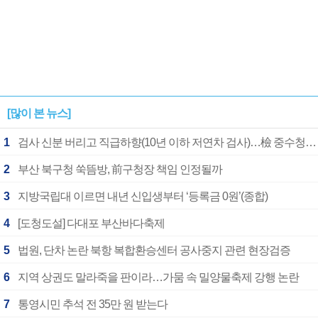
[많이 본 뉴스]
1
검사 신분 버리고 직급하향(10년 이하 저연차 검사)…檢 중수청행 기피
2
부산 북구청 쑥뜸방, 前구청장 책임 인정될까
3
지방국립대 이르면 내년 신입생부터 ‘등록금 0원’(종합)
4
[도청도설] 다대포 부산바다축제
5
법원, 단차 논란 북항 복합환승센터 공사중지 관련 현장검증
6
지역 상권도 말라죽을 판이라…가뭄 속 밀양물축제 강행 논란
7
통영시민 추석 전 35만 원 받는다