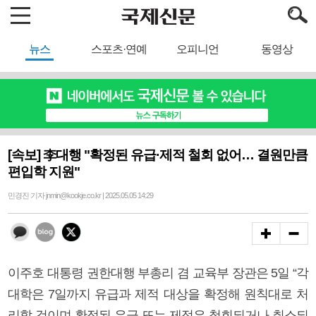
뉴스
스포츠·연예
오피니언
동영상
[속보] 李대행 "확정된 유급·제적 철회 없어… 결원만큼
편입학 지원"
민경진 기자 jnmin@kookje.co.kr | 2025.05.05 14:29
이주호 대통령 권한대행 부총리 겸 교육부 장관은 5일 “각
대학은 7일까지 유급과 제적 대상을 확정해 원칙대로 처
리할 것이며 확정된 유급 또는 제적은 철회되거나 취소되