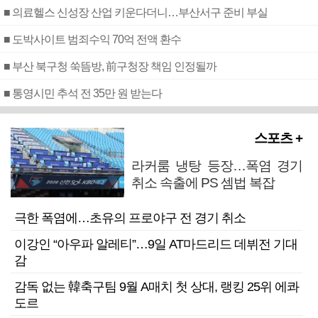
■ 의료헬스 신성장 산업 키운다더니…부산서구 준비 부실
■ 도박사이트 범죄수익 70억 전액 환수
■ 부산 북구청 쑥뜸방, 前구청장 책임 인정될까
■ 통영시민 추석 전 35만 원 받는다
스포츠 +
라커룸 냉탕 등장…폭염 경기
취소 속출에 PS 셈법 복잡
극한 폭염에…초유의 프로야구 전 경기 취소
이강인 “아우파 알레티”…9일 AT마드리드 데뷔전 기대
감
감독 없는 韓축구팀 9월 A매치 첫 상대, 랭킹 25위 에콰
도르