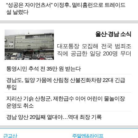
“성공은 자이언츠서” 이정후, 멀티홈런으로 트레이드
설 날렸다
울산·경남 소식
대포통장 모집해 전국 범죄조
직에 공급한 일당 200명 무더
기 검거
통영시민 추석 전 35만 원 받는다
경남도, 밀양 가뭄에 산림청 산불진화차량 22대 긴급
투입
지리산 기슭 산청군, 제한급수 이어 어린이 물놀이장
운영도 취소
경남 양산 20일째 열대야…역대 최장 기록
근교산
주말엔&라이프