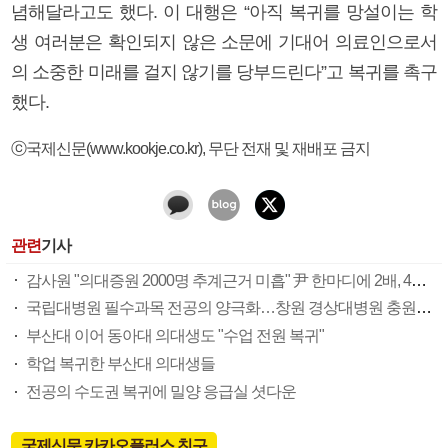
념해달라고도 했다. 이 대행은 “아직 복귀를 망설이는 학
생 여러분은 확인되지 않은 소문에 기대어 의료인으로서
의 소중한 미래를 걸지 않기를 당부드린다”고 복귀를 촉구
했다.
ⓒ국제신문(www.kookje.co.kr), 무단 전재 및 재배포 금지
관련
기사
감사원 "의대증원 2000명 추계근거 미흡" 尹 한마디에 2배, 4배로
국립대병원 필수과목 전공의 양극화…창원 경상대병원 충원율 23%
부산대 이어 동아대 의대생도 "수업 전원 복귀"
학업 복귀한 부산대 의대생들
전공의 수도권 복귀에 밀양 응급실 셧다운
국제신문 카카오플러스 친구