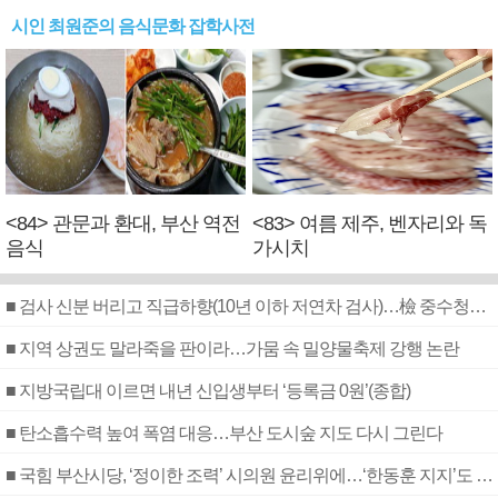
시인 최원준의 음식문화 잡학사전
<84> 관문과 환대, 부산 역전
<83> 여름 제주, 벤자리와 독
음식
가시치
■ 검사 신분 버리고 직급하향(10년 이하 저연차 검사)…檢 중수청행 기피
■ 지역 상권도 말라죽을 판이라…가뭄 속 밀양물축제 강행 논란
■ 지방국립대 이르면 내년 신입생부터 ‘등록금 0원’(종합)
■ 탄소흡수력 높여 폭염 대응…부산 도시숲 지도 다시 그린다
■ 국힘 부산시당, ‘정이한 조력’ 시의원 윤리위에…‘한동훈 지지’도 신고접수