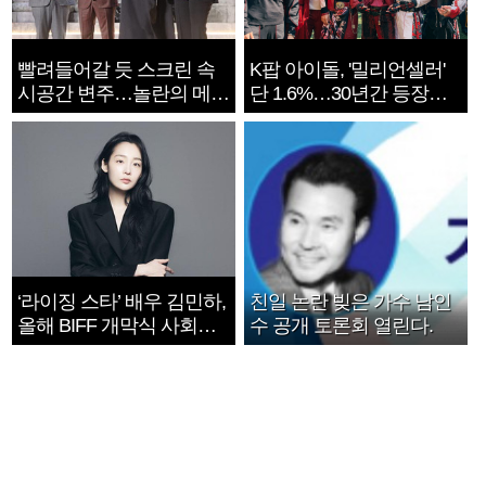
빨려들어갈 듯 스크린 속
K팝 아이돌, '밀리언셀러'
시공간 변주…놀란의 메시
단 1.6%…30년간 등장
지는 ‘전쟁 속죄’
1182개팀 전수조사
‘라이징 스타’ 배우 김민하,
친일 논란 빚은 가수 남인
올해 BIFF 개막식 사회자
수 공개 토론회 열린다.
확정