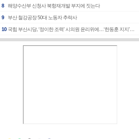
8
해양수산부 신청사 북항재개발 부지에 짓는다
9
부산 철강공장 50대 노동자 추락사
10
국힘 부산시당, ‘정이한 조력’ 시의원 윤리위에…‘한동훈 지지’도 신고접수