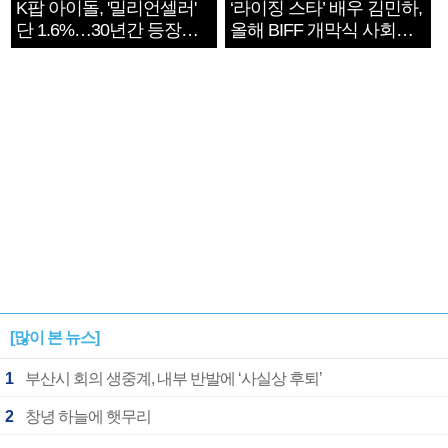
K팝 아이돌, '밀리언셀러'
‘라이징 스타’ 배우 김민하,
단 1.6%…30년간 등장
올해 BIFF 개막식 사회자
1182개팀 전수조사
확정
[많이 본 뉴스]
1
부산시 회의 생중계, 내부 반발에 ‘사실상 후퇴’
2
창녕 하늘에 햇무리