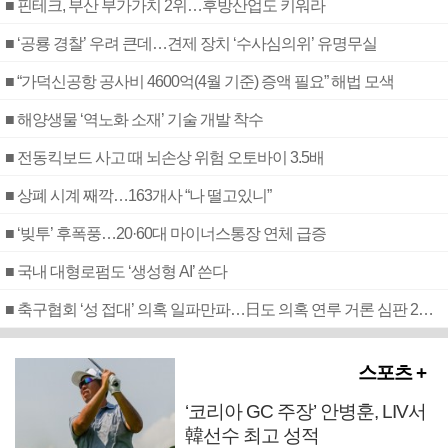
■ 핀테크, 부산 부가가치 2위…후방산업도 키워라
■ ‘공룡 경찰’ 우려 큰데…견제 장치 ‘수사심의위’ 유명무실
■ “가덕신공항 공사비 4600억(4월 기준) 증액 필요” 해법 모색
■ 해양생물 ‘역노화 소재’ 기술 개발 착수
■ 전동킥보드 사고 때 뇌손상 위험 오토바이 3.5배
■ 상폐 시계 째깍…163개사 “나 떨고있니”
■ ‘빚투’ 후폭풍…20·60대 마이너스통장 연체 급증
■ 국내 대형로펌도 ‘생성형 AI’ 쓴다
■ 축구협회 ‘성 접대’ 의혹 일파만파…日도 의혹 연루 거론 심판 2명 조사
스포츠 +
‘코리아 GC 주장’ 안병훈, LIV서
韓선수 최고 성적