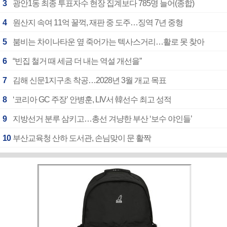
3
광안1동 최종 투표자수 현장 집계보다 785명 늘어(종합)
4
원산지 속여 11억 꿀꺽, 재판 중 도주…징역 7년 중형
5
붐비는 차이나타운 옆 죽어가는 텍사스거리…활로 못 찾아
6
“빈집 철거 때 세금 더 내는 역설 개선을”
7
김해 신문1지구초 착공…2028년 3월 개교 목표
8
‘코리아 GC 주장’ 안병훈, LIV서 韓선수 최고 성적
9
지방선거 분루 삼키고…총선 겨냥한 부산 ‘보수 야인들’
10
부산교육청 산하 도서관, 손님맞이 문 활짝