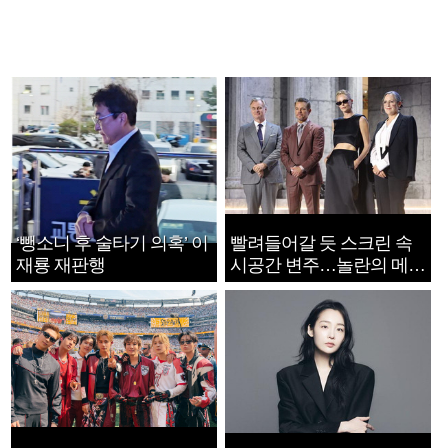
‘뺑소니 후 술타기 의혹’ 이
빨려들어갈 듯 스크린 속
재룡 재판행
시공간 변주…놀란의 메시
지는 ‘전쟁 속죄’