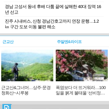
경남 고성서 동네 후배 다툼 끝에 살해한 40대 징역 16
년 선고
진주 시내버스, 산청 경남간호고까지 연장 운행…1.2
㎞ 구간 도보 이동 불편 해소
근교산
주말엔&라이프
근교산&그너머…상주·문경
폭염보다 더 뜨거워라…100
청화산~시루봉
일을 붉게 불태울 ‘선비정신’
피었네