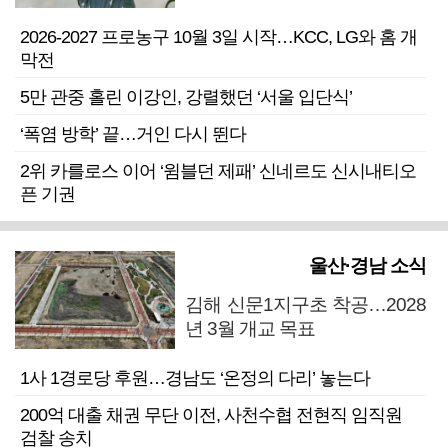
2026-2027 프로농구 10월 3일 시작…KCC, LG와 홈 개
막전
5만 관중 홀린 이강인, 강렬했던 ‘서울 입단식’
‘폭염 방학’ 끝…거인 다시 뛴다
2위 카를로스 이어 ‘윔블던 제패’ 신네르도 신시내티오
픈 기권
울산·경남 소식
김해 신문1지구초 착공…2028
년 3월 개교 목표
1사 1경로당 후원…경남도 ‘온정의 다리’ 놓는다
200억 대출 채권 무단 이전, 사천수협 전현직 임직원
검찰 송치