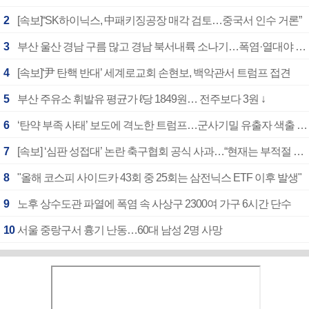
2
[속보]“SK하이닉스, 中패키징공장 매각 검토…중국서 인수 거론”
3
부산 울산 경남 구름 많고 경남 북서내륙 소나기…폭염·열대야 계속
4
[속보]‘尹 탄핵 반대’ 세계로교회 손현보, 백악관서 트럼프 접견
5
부산 주유소 휘발유 평균가 ℓ당 1849원… 전주보다 3원 ↓
6
‘탄약 부족 사태’ 보도에 격노한 트럼프…군사기밀 유출자 색출 지시
7
[속보] ‘심판 성접대’ 논란 축구협회 공식 사과…“현재는 부적절 행위 없어”
8
"올해 코스피 사이드카 43회 중 25회는 삼전닉스 ETF 이후 발생"
9
노후 상수도관 파열에 폭염 속 사상구 2300여 가구 6시간 단수
10
서울 중랑구서 흉기 난동…60대 남성 2명 사망