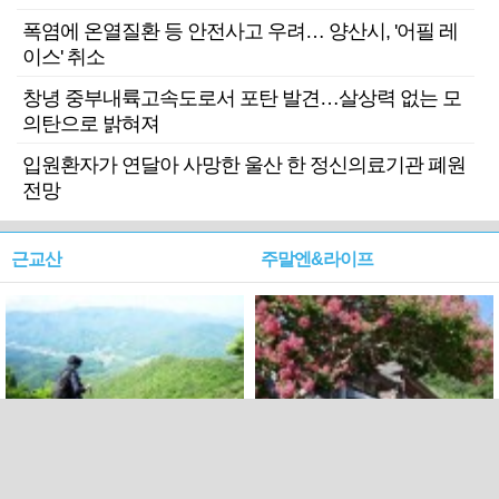
폭염에 온열질환 등 안전사고 우려… 양산시, '어필 레
이스' 취소
창녕 중부내륙고속도로서 포탄 발견…살상력 없는 모
의탄으로 밝혀져
입원환자가 연달아 사망한 울산 한 정신의료기관 폐원
전망
근교산
주말엔&라이프
근교산&그너머…상주·문경
폭염보다 더 뜨거워라…100
청화산~시루봉
일을 붉게 불태울 ‘선비정신’