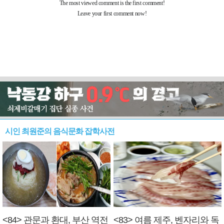
시인 최원준의 음식문화 잡학사전
<84> 관문과 환대, 부산 역전
<83> 여름 제주, 벤자리와 독