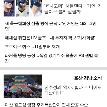
‘윤나고황’ 꿈틀댄다…거인 가
을야구 불씨 살릴까
새 축구협회장 선출 방식 윤곽…“선거인단 192→2만
명”
해체설 뒤집은 LIV 골프…새 투자자 확보 ‘기사회생’
프로야구 취소…11일부터 재개
라커룸 냉탕 등장…폭염 경기취소 속출에 PS 셈법 복
잡
울산·경남 소식
진주성의 역사, 빛과 미디어로
되살아난다
마산 원도심 행정·주거복합단지 연내 준공 수순