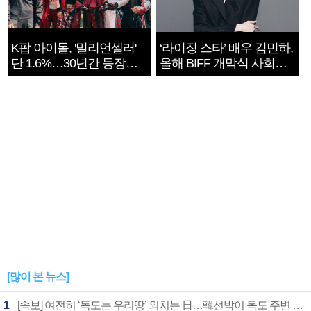
K팝 아이돌, '밀리언셀러'
‘라이징 스타’ 배우 김민하,
단 1.6%…30년간 등장
올해 BIFF 개막식 사회자
1182개팀 전수조사
확정
[많이 본 뉴스]
1
[속보] 여전히 ‘독도는 우리땅’ 외치는 日…韓선박이 독도 주변 해양조사 활동하자 반발