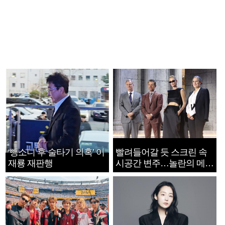
‘뺑소니 후 술타기 의혹’ 이
빨려들어갈 듯 스크린 속
재룡 재판행
시공간 변주…놀란의 메시
지는 ‘전쟁 속죄’