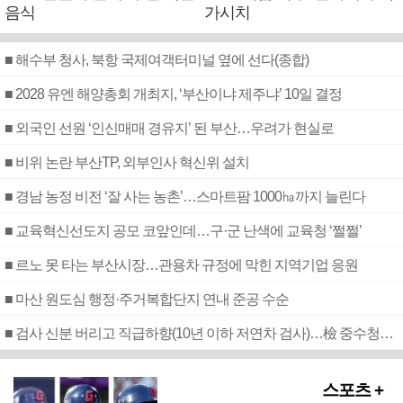
음식
가시치
■ 해수부 청사, 북항 국제여객터미널 옆에 선다(종합)
■ 2028 유엔 해양총회 개최지, ‘부산이냐 제주냐’ 10일 결정
■ 외국인 선원 ‘인신매매 경유지’ 된 부산…우려가 현실로
■ 비위 논란 부산TP, 외부인사 혁신위 설치
■ 경남 농정 비전 ‘잘 사는 농촌’…스마트팜 1000㏊까지 늘린다
■ 교육혁신선도지 공모 코앞인데…구·군 난색에 교육청 ‘쩔쩔’
■ 르노 못 타는 부산시장…관용차 규정에 막힌 지역기업 응원
■ 마산 원도심 행정·주거복합단지 연내 준공 수순
■ 검사 신분 버리고 직급하향(10년 이하 저연차 검사)…檢 중수청행 기피
스포츠 +