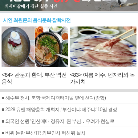
시인 최원준의 음식문화 잡학사전
<84> 관문과 환대, 부산 역전
<83> 여름 제주, 벤자리와 독
음식
가시치
■ 해수부 청사, 북항 국제여객터미널 옆에 선다(종합)
■ 2028 유엔 해양총회 개최지, ‘부산이냐 제주냐’ 10일 결정
■ 외국인 선원 ‘인신매매 경유지’ 된 부산…우려가 현실로
■ 비위 논란 부산TP, 외부인사 혁신위 설치