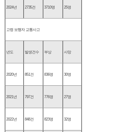
2024년
2735건
3710명
25명
고령 보행자 교통사고
년도
발생건수
부상
사망
2020년
851건
836명
30명
2021년
797건
776명
27명
2022년
848건
823명
32명