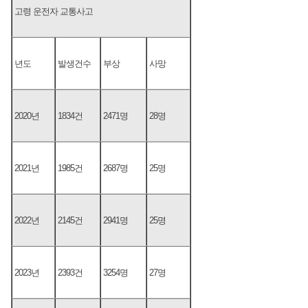
고령 운전자 교통사고
년도
발생건수
부상
사망
2020년
1834건
2471명
28명
2021년
1985건
2687명
25명
2022년
2145건
2941명
25명
2023년
2393건
3254명
27명