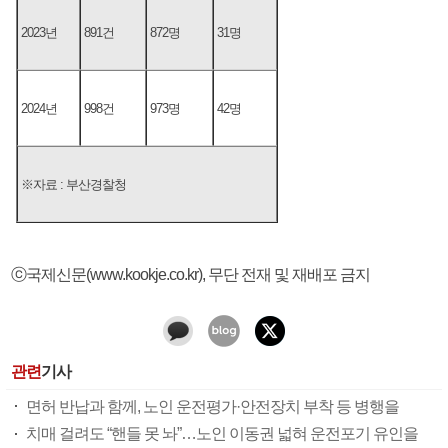
2023년
891건
872명
31명
2024년
998건
973명
42명
※자료 : 부산경찰청
ⓒ국제신문(www.kookje.co.kr), 무단 전재 및 재배포 금지
관련
기사
면허 반납과 함께, 노인 운전평가·안전장치 부착 등 병행을
치매 걸려도 “핸들 못 놔”…노인 이동권 넓혀 운전포기 유인을