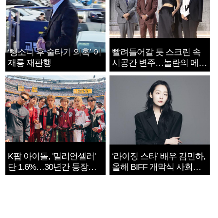
‘뺑소니 후 술타기 의혹’ 이
빨려들어갈 듯 스크린 속
재룡 재판행
시공간 변주…놀란의 메시
지는 ‘전쟁 속죄’
K팝 아이돌, '밀리언셀러'
‘라이징 스타’ 배우 김민하,
단 1.6%…30년간 등장
올해 BIFF 개막식 사회자
1182개팀 전수조사
확정