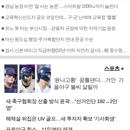
■ 경남 농정 비전 ‘잘 사는 농촌’…스마트팜 1000㏊까지 늘린다
■ 교육혁신선도지 공모 코앞인데…구·군 난색에 교육청 ‘쩔쩔’
■ 르노 못 타는 부산시장…관용차 규정에 막힌 지역기업 응원
■ 마산 원도심 행정·주거복합단지 연내 준공 수순
■ 검사 신분 버리고 직급하향(10년 이하 저연차 검사)…檢 중수청행 기피
스포츠 +
‘윤나고황’ 꿈틀댄다…거인 가
을야구 불씨 살릴까
새 축구협회장 선출 방식 윤곽…“선거인단 192→2만
명”
해체설 뒤집은 LIV 골프…새 투자자 확보 ‘기사회생’
프로야구 취소…11일부터 재개