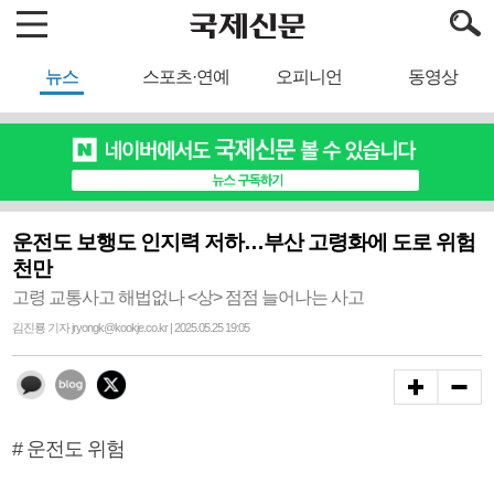
뉴스
스포츠·연예
오피니언
동영상
운전도 보행도 인지력 저하…부산 고령화에 도로 위험
천만
고령 교통사고 해법없나 <상> 점점 늘어나는 사고
김진룡 기자 jryongk@kookje.co.kr | 2025.05.25 19:05
# 운전도 위험