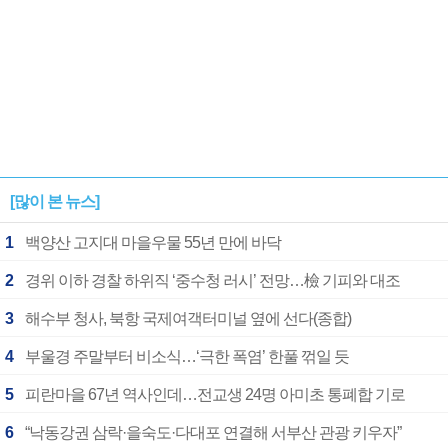
[많이 본 뉴스]
1
백양산 고지대 마을우물 55년 만에 바닥
2
경위 이하 경찰 하위직 ‘중수청 러시’ 전망…檢 기피와 대조
3
해수부 청사, 북항 국제여객터미널 옆에 선다(종합)
4
부울경 주말부터 비소식…‘극한 폭염’ 한풀 꺾일 듯
5
피란마을 67년 역사인데…전교생 24명 아미초 통폐합 기로
6
“낙동강권 삼락·을숙도·다대포 연결해 서부산 관광 키우자”