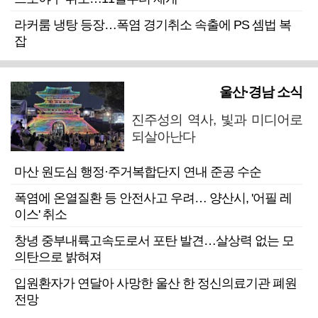
라커룸 냉탕 등장…폭염 경기취소 속출에 PS 셈법 복
잡
울산·경남 소식
진주성의 역사, 빛과 미디어로
되살아난다
마산 원도심 행정·주거복합단지 연내 준공 수순
폭염에 온열질환 등 안전사고 우려… 양산시, '어필 레
이스' 취소
창녕 중부내륙고속도로서 포탄 발견…살상력 없는 모
의탄으로 밝혀져
입원환자가 연달아 사망한 울산 한 정신의료기관 폐원
전망