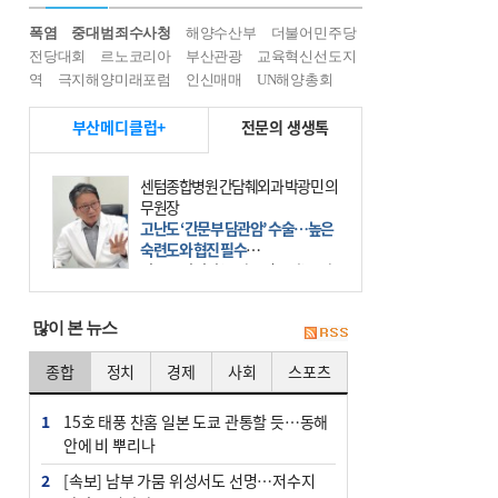
폭염
중대범죄수사청
해양수산부
더불어민주당
전당대회
르노코리아
부산관광
교육혁신선도지
역
극지해양미래포럼
인신매매
UN해양총회
부산메디클럽+
전문의 생생톡
센텀종합병원 간담췌외과 박광민 의
무원장
고난도 ‘간문부 담관암’ 수술…높은
숙련도와 협진 필수
간문부 담관암(클라츠킨 종양)은 좌
우 간에서 나오는, 담관(담즙 배출 경
로)이 합쳐지는 부위인 ‘간문부(肝門
많이 본 뉴스
部)’에 생기는 악성 종양이다. 간동맥
문맥 림프절 담
종합
정치
경제
사회
스포츠
1
15호 태풍 찬홈 일본 도쿄 관통할 듯…동해
안에 비 뿌리나
2
[속보] 남부 가뭄 위성서도 선명…저수지