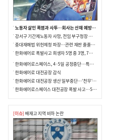
주 요건' 등 고심
노동자 살인 폭염과 사투…회사는 산재 예방·전기료 절감 전력
강서구 기간제노동자 사망, 전임 부구청장 檢 송치
중대재해법 위헌제청 파장…관련 재판 줄줄이 브레이크
한화에어로 폭발사고 희생자 5명 중 3명, 7일 영면
한화에어로스페이스, 4·5일 공정중단…특별 안전점검
한화에어로 대전공장 감식
한화에어로 대전공장 생산 일부중단…‘천무’ 수출 비상
한화에어로스페이스 대전공장 폭발 사고…5명 사망·2명 부상(종합)
[이슈]
배재고 지역 비하 논란