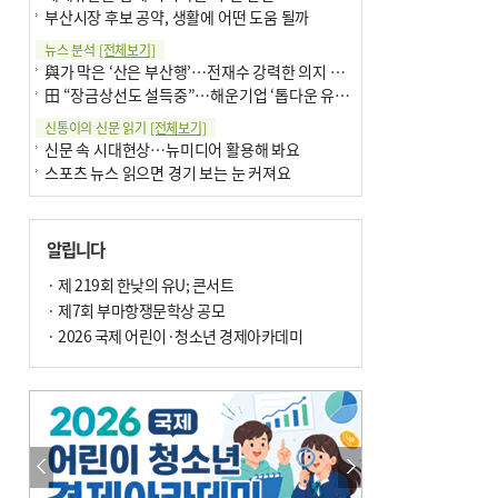
부산시장 후보 공약, 생활에 어떤 도움 될까
뉴스 분석
[전체보기]
與가 막은 ‘산은 부산행’…전재수 강력한 의지 표명 없인 공염불
田 “장금상선도 설득중”…해운기업 ‘톱다운 유치전’ 가속
신통이의 신문 읽기
[전체보기]
신문 속 시대현상…뉴미디어 활용해 봐요
스포츠 뉴스 읽으면 경기 보는 눈 커져요
어떻게 생각하십니까
[전체보기]
구·군 승진 축하화분 관행 없애자니 소상공인 울상
알립니다
3년째 병상에 있는 구의원…의정활동 못해도 월급 그대로
팩트체크
· 제 219회 한낮의 유U; 콘서트
[전체보기]
금정산 반려견 데리고 갈 수 있나…알아보니 ‘국립공원은 출입 불가’
· 제7회 부마항쟁문학상 공모
서울 도림천도 공업용수 활용한다는 사례, 정수 없이 한강물 공급…수질만 공업용수
· 2026 국제 어린이·청소년 경제아카데미
포토에세이
[전체보기]
연꽃 위 개개비
의령 한우산 털중나리
한 손 뉴스
[전체보기]
시민이 개발한 폭염 대응 앱 ‘그늘로’ 길안내 지도 등 인기
골목 맛집 발굴 고메 셀렉션…부산시, 페스티벌 시월 연계