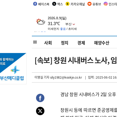
페이스북
엑스
카카오채널
유튜브
인스
사회
정치
경제
해양수산
[속보] 창원 시내버스 노사,
이영실 기자
sily1982@kookje.co.kr
| 입력 : 2025-06-02 16
경남 창원 시내버스가 2일 오후 
창원시 등에 따르면 준공영제를 