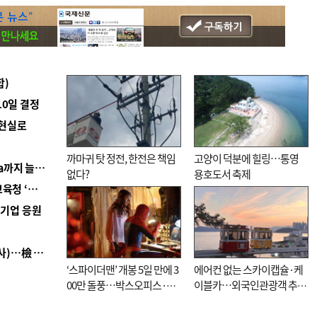
합)
10일 결정
 현실로
까마귀 탓 정전, 한전은 책임
고양이 덕분에 힐링…통영
■ 경남 농정 비전 ‘잘 사는 농촌’…스마트팜 1000㏊까지 늘린다
없다?
용호도서 축제
■ 교육혁신선도지 공모 코앞인데…구·군 난색에 교육청 ‘쩔쩔’
역기업 응원
■ 검사 신분 버리고 직급하향(10년 이하 저연차 검사)…檢 중수청행 기피
‘스파이더맨’ 개봉 5일 만에 3
에어컨 없는 스카이캡슐·케
00만 돌풍…박스오피스·예
이블카…외국인관광객 추억
매율 동시 1위
대신 고역 될라