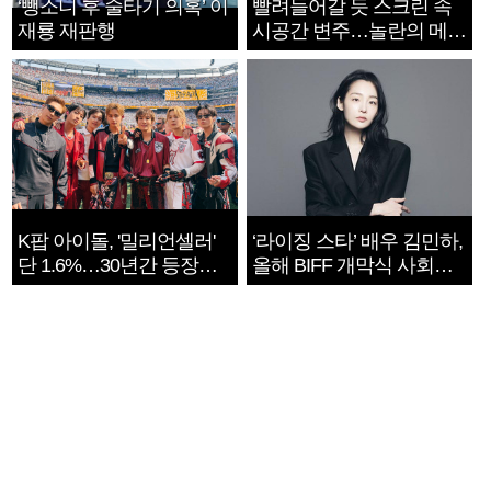
‘뺑소니 후 술타기 의혹’ 이
빨려들어갈 듯 스크린 속
재룡 재판행
시공간 변주…놀란의 메시
지는 ‘전쟁 속죄’
K팝 아이돌, '밀리언셀러'
‘라이징 스타’ 배우 김민하,
단 1.6%…30년간 등장
올해 BIFF 개막식 사회자
1182개팀 전수조사
확정