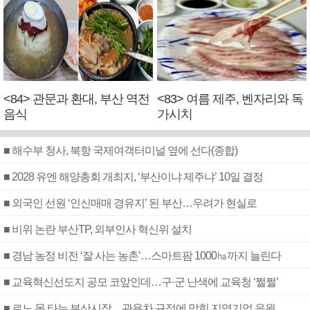
<84> 관문과 환대, 부산 역전
<83> 여름 제주, 벤자리와 독
음식
가시치
■ 해수부 청사, 북항 국제여객터미널 옆에 선다(종합)
■ 2028 유엔 해양총회 개최지, ‘부산이냐 제주냐’ 10일 결정
■ 외국인 선원 ‘인신매매 경유지’ 된 부산…우려가 현실로
■ 비위 논란 부산TP, 외부인사 혁신위 설치
■ 경남 농정 비전 ‘잘 사는 농촌’…스마트팜 1000㏊까지 늘린다
■ 교육혁신선도지 공모 코앞인데…구·군 난색에 교육청 ‘쩔쩔’
■ 르노 못 타는 부산시장…관용차 규정에 막힌 지역기업 응원