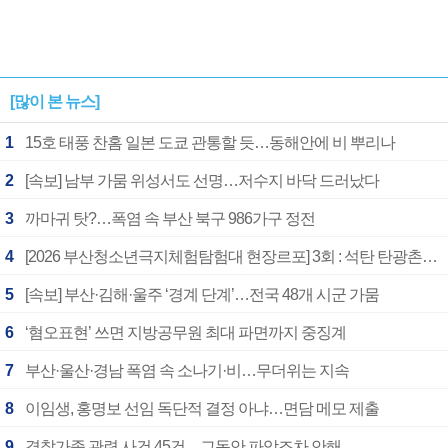
[많이 본 뉴스]
1
15호 태풍 찬홈 일본 도쿄 관통할 듯…동해안에 비 뿌리나
2
[속보] 남부 가뭄 위성서도 선명…저수지 바닥 드러났다
3
까마귀 탓?…폭염 속 부산 북구 986가구 정전
4
[2026 부산청소년극지체험탐험대 현장르포] 3회 : 석탄 탄광촌에서 북극 연구의 중심지로
5
[속보] 부산·김해·울주 ‘경계 단계’…전국 48개 시군 가뭄
6
‘혐오표현’ 쓰면 지방공무원 최대 파면까지 중징계
7
부산·울산·경남 폭염 속 소나기·비…무더위는 지속
8
이임생, 홍명보 선임 독단적 결정 아냐…면담 메모 제출
9
경찰가족 관련 사건 45건…그동안 파악조차 안해