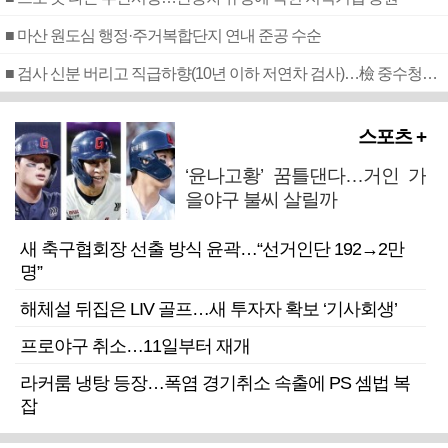
■ 마산 원도심 행정·주거복합단지 연내 준공 수순
■ 검사 신분 버리고 직급하향(10년 이하 저연차 검사)…檢 중수청행 기피
스포츠 +
‘윤나고황’ 꿈틀댄다…거인 가
을야구 불씨 살릴까
새 축구협회장 선출 방식 윤곽…“선거인단 192→2만
명”
해체설 뒤집은 LIV 골프…새 투자자 확보 ‘기사회생’
프로야구 취소…11일부터 재개
라커룸 냉탕 등장…폭염 경기취소 속출에 PS 셈법 복
잡