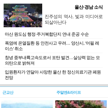
울산·경남 소식
진주성의 역사, 빛과 미디어로
되살아난다
마산 원도심 행정·주거복합단지 연내 준공 수순
폭염에 온열질환 등 안전사고 우려… 양산시, '어필 레
이스' 취소
창녕 중부내륙고속도로서 포탄 발견…살상력 없는 모
의탄으로 밝혀져
입원환자가 연달아 사망한 울산 한 정신의료기관 폐원
전망
근교산
주말엔&라이프