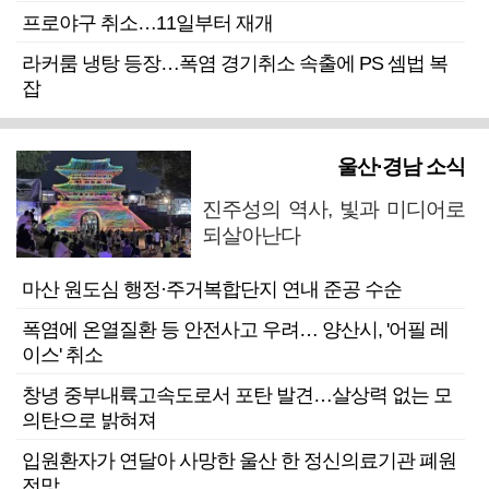
프로야구 취소…11일부터 재개
라커룸 냉탕 등장…폭염 경기취소 속출에 PS 셈법 복
잡
울산·경남 소식
진주성의 역사, 빛과 미디어로
되살아난다
마산 원도심 행정·주거복합단지 연내 준공 수순
폭염에 온열질환 등 안전사고 우려… 양산시, '어필 레
이스' 취소
창녕 중부내륙고속도로서 포탄 발견…살상력 없는 모
의탄으로 밝혀져
입원환자가 연달아 사망한 울산 한 정신의료기관 폐원
전망