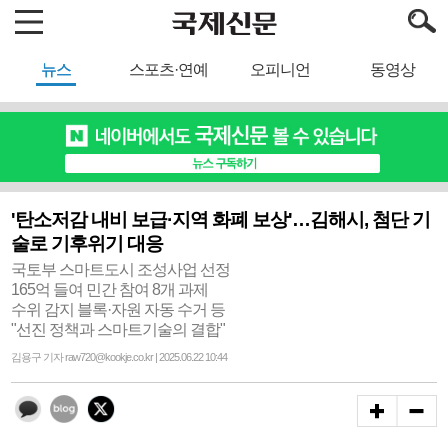
뉴스
스포츠·연예
오피니언
동영상
'탄소저감 내비 보급·지역 화폐 보상'…김해시, 첨단 기
술로 기후위기 대응
국토부 스마트도시 조성사업 선정
165억 들여 민간 참여 8개 과제
수위 감지 블록·자원 자동 수거 등
"선진 정책과 스마트기술의 결합"
김용구 기자 raw720@kookje.co.kr | 2025.06.22 10:44