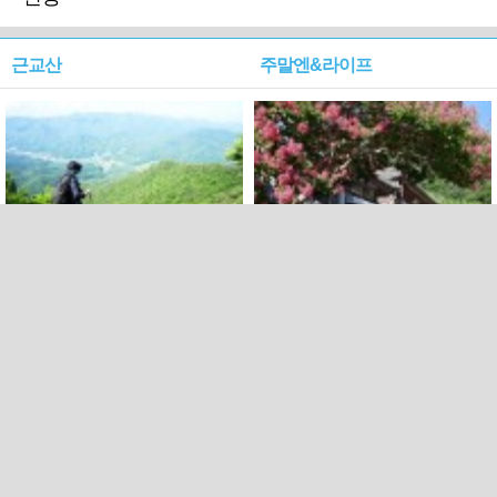
근교산
주말엔&라이프
근교산&그너머…상주·문경
폭염보다 더 뜨거워라…100
청화산~시루봉
일을 붉게 불태울 ‘선비정신’
피었네
PC버전
엑스
페이스북
Copyright ⓒ 2015 All rights reserved by 국제신문