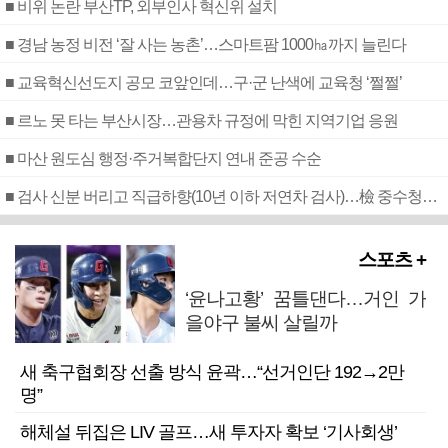
■ 비위 논란 부산TP, 외부인사 혁신위 설치
■ 경남 농정 비전 ‘잘 사는 농촌’…스마트팜 1000㏊까지 늘린다
■ 교육혁신선도지 공모 코앞인데…구·군 난색에 교육청 ‘쩔쩔’
■ 르노 못 타는 부산시장…관용차 규정에 막힌 지역기업 응원
■ 마산 원도심 행정·주거복합단지 연내 준공 수순
■ 검사 신분 버리고 직급하향(10년 이하 저연차 검사)…檢 중수청행 기피
스포츠 +
‘윤나고황’ 꿈틀댄다…거인 가
을야구 불씨 살릴까
새 축구협회장 선출 방식 윤곽…“선거인단 192→2만
명”
해체설 뒤집은 LIV 골프…새 투자자 확보 ‘기사회생’