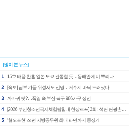
[많이 본 뉴스]
1
15호 태풍 찬홈 일본 도쿄 관통할 듯…동해안에 비 뿌리나
2
[속보] 남부 가뭄 위성서도 선명…저수지 바닥 드러났다
3
까마귀 탓?…폭염 속 부산 북구 986가구 정전
4
[2026 부산청소년극지체험탐험대 현장르포] 3회 : 석탄 탄광촌에서 북극 연구의 중심지로
5
‘혐오표현’ 쓰면 지방공무원 최대 파면까지 중징계