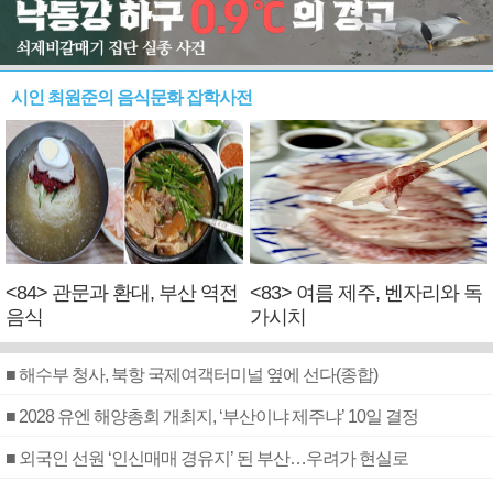
시인 최원준의 음식문화 잡학사전
<84> 관문과 환대, 부산 역전
<83> 여름 제주, 벤자리와 독
음식
가시치
■ 해수부 청사, 북항 국제여객터미널 옆에 선다(종합)
■ 2028 유엔 해양총회 개최지, ‘부산이냐 제주냐’ 10일 결정
■ 외국인 선원 ‘인신매매 경유지’ 된 부산…우려가 현실로