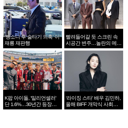
‘뺑소니 후 술타기 의혹’ 이
빨려들어갈 듯 스크린 속
재룡 재판행
시공간 변주…놀란의 메시
지는 ‘전쟁 속죄’
K팝 아이돌, '밀리언셀러'
‘라이징 스타’ 배우 김민하,
단 1.6%…30년간 등장
올해 BIFF 개막식 사회자
1182개팀 전수조사
확정