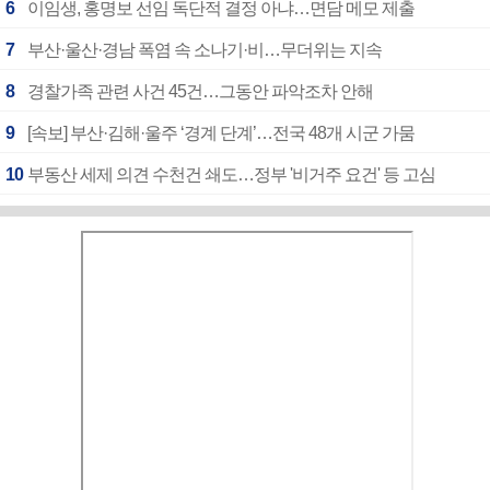
6
이임생, 홍명보 선임 독단적 결정 아냐…면담 메모 제출
7
부산·울산·경남 폭염 속 소나기·비…무더위는 지속
8
경찰가족 관련 사건 45건…그동안 파악조차 안해
9
[속보] 부산·김해·울주 ‘경계 단계’…전국 48개 시군 가뭄
10
부동산 세제 의견 수천건 쇄도…정부 '비거주 요건' 등 고심