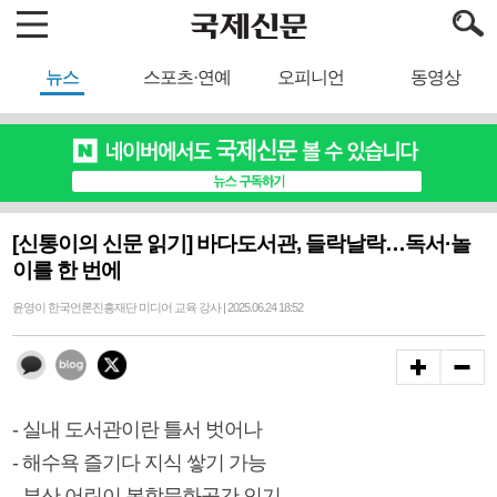
뉴스
스포츠·연예
오피니언
동영상
[신통이의 신문 읽기] 바다도서관, 들락날락…독서·놀
이를 한 번에
윤영이 한국언론진흥재단 미디어 교육 강사 | 2025.06.24 18:52
- 실내 도서관이란 틀서 벗어나
- 해수욕 즐기다 지식 쌓기 가능
- 부산 어린이 복합문화공간 인기