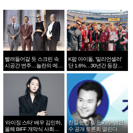
빨려들어갈 듯 스크린 속
K팝 아이돌, '밀리언셀러'
시공간 변주…놀란의 메시
단 1.6%…30년간 등장
지는 ‘전쟁 속죄’
1182개팀 전수조사
‘라이징 스타’ 배우 김민하,
친일 논란 빚은 가수 남인
올해 BIFF 개막식 사회자
수 공개 토론회 열린다.