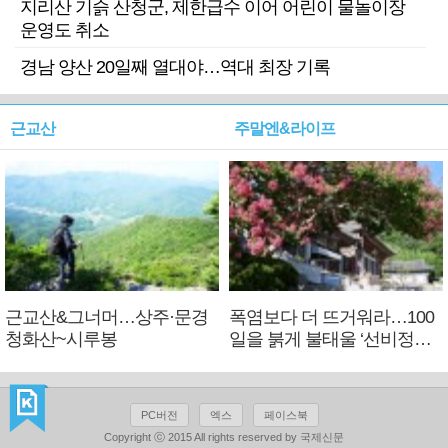
지리산 기슭 산청군, 제한급수 이어 어린이 물놀이장
운영도 취소
경남 양산 20일째 열대야…역대 최장 기록
근교산
주말엔&라이프
근교산&그너머…상주·문경
폭염보다 더 뜨거워라…100
청화산~시루봉
일을 붉게 불태울 ‘선비정신’
피었네
PC버전
엑스
페이스북
Copyright ⓒ 2015 All rights reserved by 국제신문