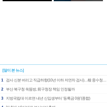
확정
[많이 본 뉴스]
1
검사 신분 버리고 직급하향(10년 이하 저연차 검사)…檢 중수청행 기피
2
부산 북구청 쑥뜸방, 前구청장 책임 인정될까
3
지방국립대 이르면 내년 신입생부터 ‘등록금 0원’(종합)