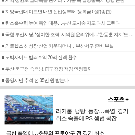
■ 지역 상권도 말라죽을 판이라…가뭄 속 밀양물축제 강행 논란
■ 지방국립대 이르면 내년 신입생부터 ‘등록금 0원’(종합)
■ 탄소흡수력 높여 폭염 대응…부산 도시숲 지도 다시 그린다
■ 국힘 부산시당, ‘정이한 조력’ 시의원 윤리위에…‘한동훈 지지’도 신고접수
■ 의료헬스 신성장 산업 키운다더니…부산서구 준비 부실
■ 도박사이트 범죄수익 70억 전액 환수
■ 부산 북구청 쑥뜸방, 前구청장 책임 인정될까
■ 통영시민 추석 전 35만 원 받는다
스포츠 +
라커룸 냉탕 등장…폭염 경기
취소 속출에 PS 셈법 복잡
극한 폭염에…초유의 프로야구 전 경기 취소