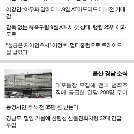
이강인 “아우파 알레티”…9일 AT마드리드 데뷔전 기대
감
감독 없는 韓축구팀 9월 A매치 첫 상대, 랭킹 25위 에콰
도르
“성공은 자이언츠서” 이정후, 멀티홈런으로 트레이드
설 날렸다
울산·경남 소식
대포통장 모집해 전국 범죄조
직에 공급한 일당 200명 무더
기 검거
통영시민 추석 전 35만 원 받는다
경남도, 밀양 가뭄에 산림청 산불진화차량 22대 긴급
투입