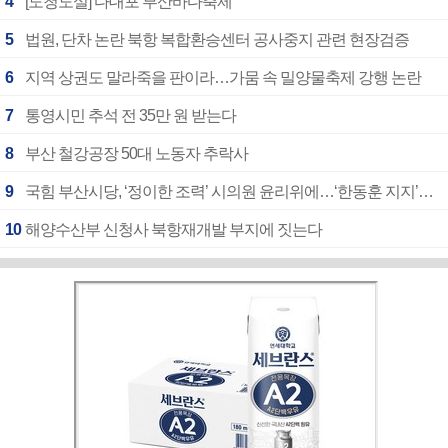
4
[도청도설] 다대포 부산바다축제
5
법원, 단차 논란 북항 복합환승센터 공사중지 관련 현장검증
6
지역 상권도 말라죽을 판이라…가뭄 속 밀양물축제 강행 논란
7
통영시민 추석 전 35만 원 받는다
8
부산 철강공장 50대 노동자 추락사
9
국힘 부산시당, ‘정이한 조력’ 시의원 윤리위에…‘한동훈 지지’도 신고접수
10
해양수산부 신청사 북항재개발 부지에 짓는다