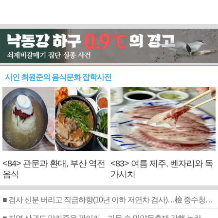
시인 최원준의 음식문화 잡학사전
<84> 관문과 환대, 부산 역전
<83> 여름 제주, 벤자리와 독
음식
가시치
■ 검사 신분 버리고 직급하향(10년 이하 저연차 검사)…檢 중수청행 기피