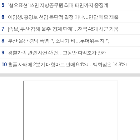
5
‘혐오표현’ 쓰면 지방공무원 최대 파면까지 중징계
6
이임생, 홍명보 선임 독단적 결정 아냐…면담 메모 제출
7
[속보] 부산·김해·울주 ‘경계 단계’…전국 48개 시군 가뭄
8
부산·울산·경남 폭염 속 소나기·비…무더위는 지속
9
경찰가족 관련 사건 45건…그동안 파악조차 안해
10
홈플 사태에 2분기 대형마트 판매 9.4%↓…백화점은 14.8%↑