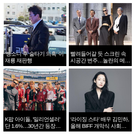
‘뺑소니 후 술타기 의혹’ 이
빨려들어갈 듯 스크린 속
재룡 재판행
시공간 변주…놀란의 메시
지는 ‘전쟁 속죄’
K팝 아이돌, '밀리언셀러'
‘라이징 스타’ 배우 김민하,
단 1.6%…30년간 등장
올해 BIFF 개막식 사회자
1182개팀 전수조사
확정