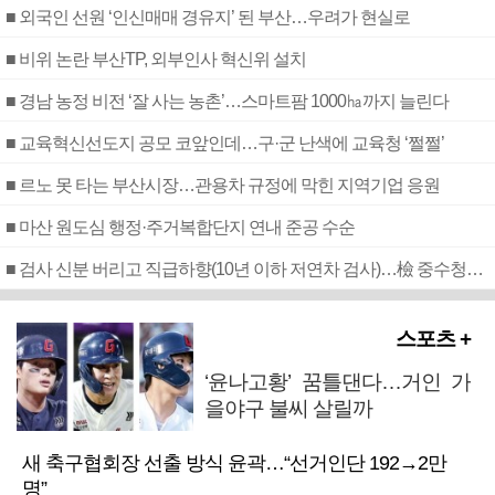
■ 외국인 선원 ‘인신매매 경유지’ 된 부산…우려가 현실로
■ 비위 논란 부산TP, 외부인사 혁신위 설치
■ 경남 농정 비전 ‘잘 사는 농촌’…스마트팜 1000㏊까지 늘린다
■ 교육혁신선도지 공모 코앞인데…구·군 난색에 교육청 ‘쩔쩔’
■ 르노 못 타는 부산시장…관용차 규정에 막힌 지역기업 응원
■ 마산 원도심 행정·주거복합단지 연내 준공 수순
■ 검사 신분 버리고 직급하향(10년 이하 저연차 검사)…檢 중수청행 기피
스포츠 +
‘윤나고황’ 꿈틀댄다…거인 가
을야구 불씨 살릴까
새 축구협회장 선출 방식 윤곽…“선거인단 192→2만
명”