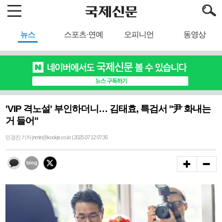
뉴스
스포츠·연예
오피니언
동영상
'VIP 격노설' 부인하더니… 김태효, 특검서 "尹 화내는
거 들어"
민경진 기자 jnmin@kookje.co.kr | 2025.07.12 07:35