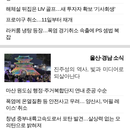
해체설 뒤집은 LIV 골프…새 투자자 확보 ‘기사회생’
프로야구 취소…11일부터 재개
라커룸 냉탕 등장…폭염 경기취소 속출에 PS 셈법 복
잡
울산·경남 소식
진주성의 역사, 빛과 미디어로
되살아난다
마산 원도심 행정·주거복합단지 연내 준공 수순
폭염에 온열질환 등 안전사고 우려… 양산시, '어필 레
이스' 취소
창녕 중부내륙고속도로서 포탄 발견…살상력 없는 모
의탄으로 밝혀져