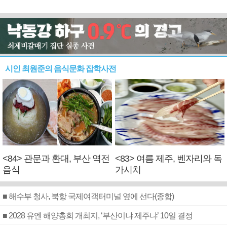
시인 최원준의 음식문화 잡학사전
<84> 관문과 환대, 부산 역전
<83> 여름 제주, 벤자리와 독
음식
가시치
■ 해수부 청사, 북항 국제여객터미널 옆에 선다(종합)
■ 2028 유엔 해양총회 개최지, ‘부산이냐 제주냐’ 10일 결정