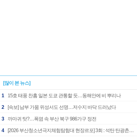
[많이 본 뉴스]
1
15호 태풍 찬홈 일본 도쿄 관통할 듯…동해안에 비 뿌리나
2
[속보] 남부 가뭄 위성서도 선명…저수지 바닥 드러났다
3
까마귀 탓?…폭염 속 부산 북구 986가구 정전
4
[2026 부산청소년극지체험탐험대 현장르포] 3회 : 석탄 탄광촌에서 북극 연구의 중심지로