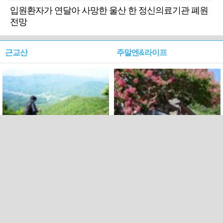
입원환자가 연달아 사망한 울산 한 정신의료기관 폐원
전망
근교산
주말엔&라이프
근교산&그너머…상주·문경
폭염보다 더 뜨거워라…100
청화산~시루봉
일을 붉게 불태울 ‘선비정신’
피었네
PC버전
엑스
페이스북
Copyright ⓒ 2015 All rights reserved by 국제신문