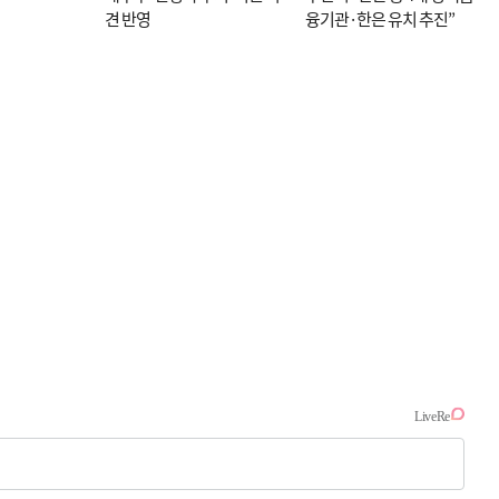
견 반영
융기관·한은 유치 추진”