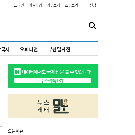
2
로그인
회원가입
지면보기
초판보기
구독신청
V국제
오피니언
부산말사전
오늘
이슈