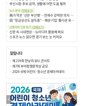
부산시장 후보 공약, 생활에 어떤 도움 될까
뉴스 분석
[전체보기]
與가 막은 ‘산은 부산행’…전재수 강력한 의지 표명 없인 공염불
田 “장금상선도 설득중”…해운기업 ‘톱다운 유치전’ 가속
신통이의 신문 읽기
[전체보기]
신문 속 시대현상…뉴미디어 활용해 봐요
스포츠 뉴스 읽으면 경기 보는 눈 커져요
어떻게 생각하십니까
[전체보기]
구·군 승진 축하화분 관행 없애자니 소상공인 울상
알립니다
3년째 병상에 있는 구의원…의정활동 못해도 월급 그대로
팩트체크
· 제 219회 한낮의 유U; 콘서트
[전체보기]
금정산 반려견 데리고 갈 수 있나…알아보니 ‘국립공원은 출입 불가’
· 제7회 부마항쟁문학상 공모
서울 도림천도 공업용수 활용한다는 사례, 정수 없이 한강물 공급…수질만 공업용수
· 2026 국제 어린이·청소년 경제아카데미
포토에세이
[전체보기]
연꽃 위 개개비
의령 한우산 털중나리
한 손 뉴스
[전체보기]
시민이 개발한 폭염 대응 앱 ‘그늘로’ 길안내 지도 등 인기
골목 맛집 발굴 고메 셀렉션…부산시, 페스티벌 시월 연계