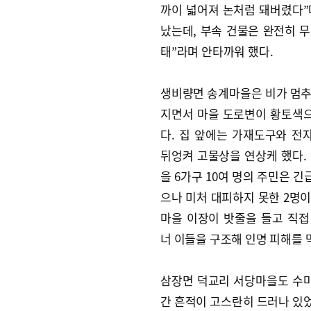
까이 넓어져 논처럼 돼버렸다”
났는데, 부속 건물은 완전히 
태”라며 안타까워 했다.
생비량면 송계마을은 비가 멈추
지면서 마을 도로변이 황토색
다. 집 앞에는 가재도구와 전
뒤엉켜 고물상을 연상케 했다. 
을 6가구 10여 명의 주민은 
으나 미처 대피하지 못한 2명이
마을 이장이 밧줄을 들고 직접
너 이들을 구조해 인명 피해를 
삼장면 덕교리 서당마을도 수
간 흔적이 고스란히 드러나 있었