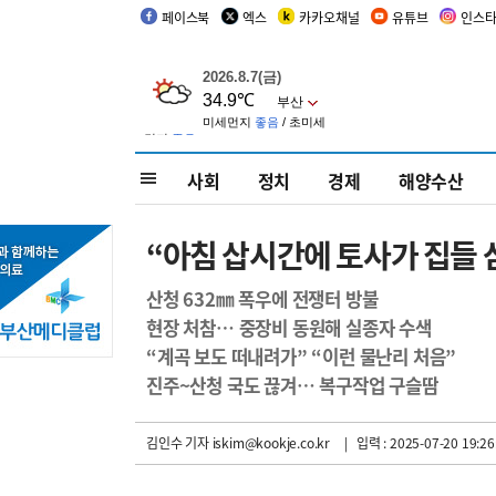
페이스북
엑스
카카오채널
유튜브
인스
사회
정치
경제
해양수산
“아침 삽시간에 토사가 집들 
산청 632㎜ 폭우에 전쟁터 방불
현장 처참… 중장비 동원해 실종자 수색
“계곡 보도 떠내려가” “이런 물난리 처음”
진주~산청 국도 끊겨… 복구작업 구슬땀
김인수 기자
iskim@kookje.co.kr
| 입력 : 2025-07-20 19:26