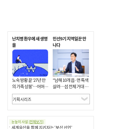
난치병 환우에 새 생명
민선9기 지역일꾼 만
을
나다
노숙 방황 끝 ‘27년 만
“남해 10개 읍·면 특색
의 가족 상봉’…어머니
살려…섬 전체 거대 정
와 행복 꿈꿔
원으로 조성”
눈높이 사설
[전체보기]
세계유산을 함께 지키자는 ‘부산 선언’