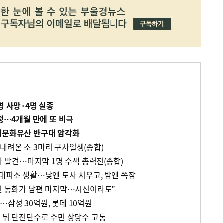
청
명 사망·4명 실종
산청…4개월 만에 또 비극
계문화유산 반구대 암각화
내려온 소 3마리 구사일생(종합)
추가 발견…마지막 1명 수색 총력전(종합)
 대피소 생활…낮엔 토사 치우고, 밤엔 쪽잠
다던 통화가 남편 마지막…시신이라도”
삼성 30억원, 롯데 10억원
우 뒤 단전단수로 주민 상당수 고통