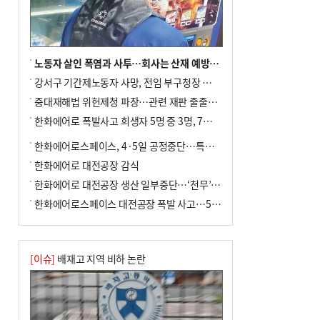
노동자 살인 폭염과 사투…회사는 산재 예방·전기료 절감 전력
강서구 기간제노동자 사망, 전임 부구청장 檢 송치
중대재해법 위헌제청 파장…관련 재판 줄줄이 브레이크
한화에어로 폭발사고 희생자 5명 중 3명, 7일 영면
한화에어로스페이스, 4·5일 공정중단…특별 안전점검
한화에어로 대전공장 감식
한화에어로 대전공장 생산 일부중단…‘천무’ 수출 비상
한화에어로스페이스 대전공장 폭발 사고…5명 사망·2명 부상(종합)
[이슈]
배재고 지역 비하 논란