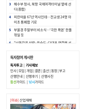
3
해수부 청사, 북항 국제여객터미널 옆에 선
다(종합)
4
피란마을 67년 역사인데…전교생 24명 아
미초 통폐합 기로
5
부울경 주말부터 비소식…‘극한 폭염’ 한풀
꺾일 듯
6
“낙동강권 삼락·을숙도·다대포 연결해 서
부산 관광 키우자”
7
오늘의 날씨- 2026년 8월 7일
독자참여 게시판
8
[사설] 해수부 신청사 북항으로 확정, 해양
독자투고
|
기사제보
수도 도약의 전환점
인사
|
모임
|
개업
|
결혼
|
출산
|
동정
|
부고
9
산행안내
외국인 선원 ‘인신매매 경유지’ 된 부산…
|
산행후기
|
산행사진
우려가 현실로
등산
가이드
|
낚시
가이드
10
르노 못 타는 부산시장…관용차 규정에 막
힌 지역기업 응원
[이슈]
산업재해