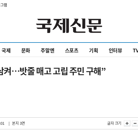
타그램
국제
문화
주말엔
스포츠
기획
인터뷰
T
삼켜…밧줄 매고 고립 주민 구해”
:01
| 본지 3면
글자 크기