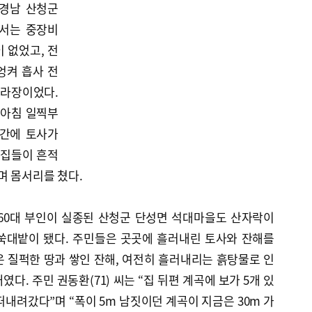
 경남 산청군
에서는 중장비
 없었고, 전
엉켜 흡사 전
수라장이었다.
 “아침 일찍부
시간에 토사가
 집들이 흔적
며 몸서리를 쳤다.
 60대 부인이 실종된 산청군 단성면 석대마을도 산자락이
쑥대밭이 됐다. 주민들은 곳곳에 흘러내린 토사와 잔해를
 질퍽한 땅과 쌓인 잔해, 여전히 흘러내리는 흙탕물로 인
다. 주민 권동환(71) 씨는 “집 뒤편 계곡에 보가 5개 있
떠내려갔다”며 “폭이 5m 남짓이던 계곡이 지금은 30m 가