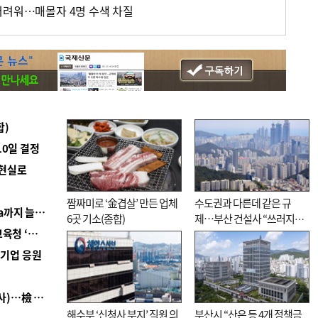
어려워…매몰자 4명 수색 차질
합)
10일 결정
 현실로
짬짜미로 ‘金겹살’ 만든 업체
수도권과 다른데 같은 규
■ 경남 농정 비전 ‘잘 사는 농촌’…스마트팜 1000㏊까지 늘린다
6곳 기소(종합)
제…부산 건설사 “쓰러지기
■ 교육혁신선도지 공모 코앞인데…구·군 난색에 교육청 ‘쩔쩔’
직전”
역기업 응원
■ 검사 신분 버리고 직급하향(10년 이하 저연차 검사)…檢 중수청행 기피
해수부 ‘신청사 부지’ 직원 의
부산시 “산은 등 4개 정책금