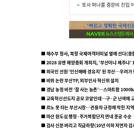
토사 퍼나를 중장비 진입 
■ 해수부 청사, 북항 국제여객터미널 옆에 선다(종
■ 2028 유엔 해양총회 개최지, ‘부산이냐 제주냐’ 
■ 외국인 선원 ‘인신매매 경유지’ 된 부산…우려가
■ 비위 논란 부산TP, 외부인사 혁신위 설치
■ 르노 못 타는 부산시장…관용차 규정에 막힌 지
■ 마산 원도심 행정·주거복합단지 연내 준공 수순