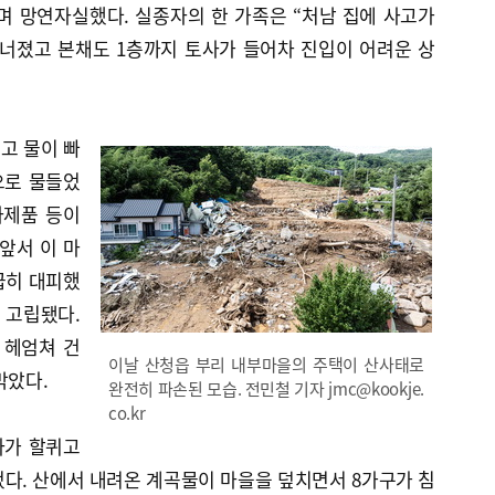
며 망연자실했다. 실종자의 한 가족은 “처남 집에 사고가
무너졌고 본채도 1층까지 토사가 들어차 진입이 어려운 상
고 물이 빠
으로 물들었
자제품 등이
앞서 이 마
긴급히 대피했
 고립됐다.
 헤엄쳐 건
이날 산청읍 부리 내부마을의 주택이 산사태로
막았다.
완전히 파손된 모습. 전민철 기자 jmc@kookje.
co.kr
마가 할퀴고
다. 산에서 내려온 계곡물이 마을을 덮치면서 8가구가 침