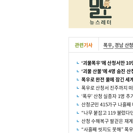
관련
기사
폭우
,
경남 산
‘괴물폭우’에 산청서만 10
‘괴물 산불’에 4명 숨진 
폭우로 완전 물에 잠긴 세
폭우로 산청서 진주까지 떠
‘폭우’ 산청 실종자 1명 
산청군민 415가구 나흘째
“나무 붙잡고 119 불렀
산청 수해복구 팔걷은 재계…
“사흘째 씻지도 못해” 폭