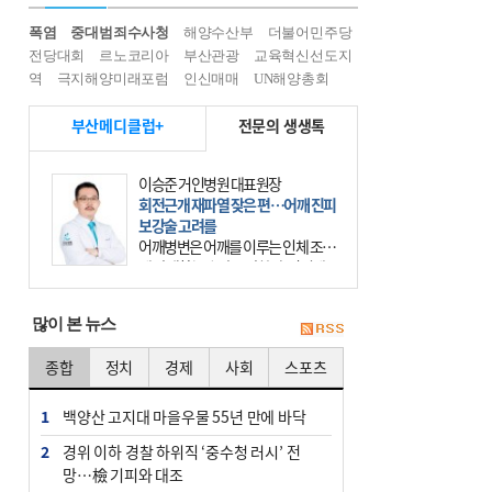
폭염
중대범죄수사청
해양수산부
더불어민주당
전당대회
르노코리아
부산관광
교육혁신선도지
역
극지해양미래포럼
인신매매
UN해양총회
부산메디클럽+
전문의 생생톡
이승준 거인병원 대표원장
회전근개 재파열 잦은 편…어깨 진피
보강술 고려를
어깨병변은 어깨를 이루는 인체 조직
에 발생하는 손상을 말한다. 여기에
는 오십견과 회전근개 증후군, 어깨
의 석회성 힘줄염 등이 있다. 국민건
많이 본 뉴스
강보험에 의하면 어깨병변
종합
정치
경제
사회
스포츠
1
백양산 고지대 마을우물 55년 만에 바닥
2
경위 이하 경찰 하위직 ‘중수청 러시’ 전
망…檢 기피와 대조