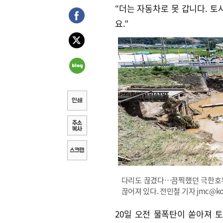
“더는 자동차로 못 갑니다. 토
요.”
다리도 끊겼다…끔찍했던 극한호우-
끊어져 있다. 전민철 기자 jmc@kook
20일 오전 물폭탄이 쏟아져 토