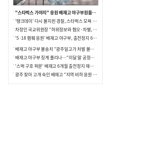
"스타벅스 가야지" 응원 배재고 야구부원들, 학교서 징계 처분
‘탱크데이’ 다시 불지핀 경찰, 스타벅스 모욕 혐의 압수수색
차정인 국교위원장 “허위정보와 혐오·차별, 학교 교실까지 유입"
‘5·18 폄훼 응원’ 배재고 야구부, 출전정지 6개월→1개월 감경
배재고 야구부 불송치 “광주일고가 처벌 불원 의사 표해”
배재고 야구부 징계 풀리나…“이달 말 공정위서 재심의”
‘스벅 구호 파문’ 배재고 6개월 출전정지 재심 신청키로
광주 찾아 고개 숙인 배재고 “지역 비하 응원 잘못”(종합)