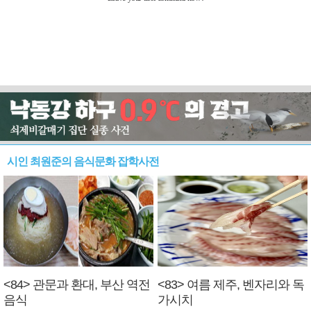
시인 최원준의 음식문화 잡학사전
<84> 관문과 환대, 부산 역전
<83> 여름 제주, 벤자리와 독
음식
가시치