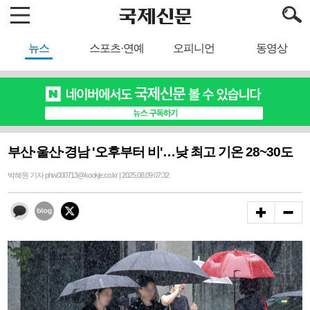
뉴스
스포츠·연예
오피니언
동영상
부산·울산·경남 '오후부터 비'…낮 최고 기온 28~30도
박혜원 기자 phw000713@kookje.co.kr | 2025.08.09 07:32