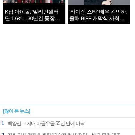
K팝 아이돌, '밀리언셀러'
‘라이징 스타’ 배우 김민하,
단 1.6%…30년간 등장
올해 BIFF 개막식 사회자
1182개팀 전수조사
확정
[많이 본 뉴스]
1
백양산 고지대 마을우물 55년 만에 바닥
2
경위 이하 경찰 하위직 ‘중수청 러시’ 전망…檢 기피와 대조