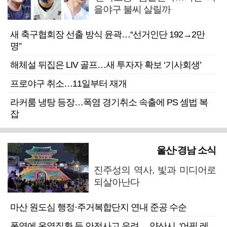
을야구 불씨 살릴까
새 축구협회장 선출 방식 윤곽…“선거인단 192→2만
명”
해체설 뒤집은 LIV 골프…새 투자자 확보 ‘기사회생’
프로야구 취소…11일부터 재개
라커룸 냉탕 등장…폭염 경기취소 속출에 PS 셈법 복
잡
울산·경남 소식
진주성의 역사, 빛과 미디어로
되살아난다
마산 원도심 행정·주거복합단지 연내 준공 수순
폭염에 온열질환 등 안전사고 우려… 양산시, '어필 레