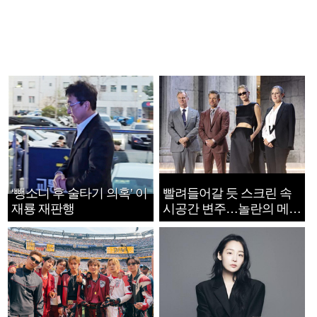
‘뺑소니 후 술타기 의혹’ 이
빨려들어갈 듯 스크린 속
재룡 재판행
시공간 변주…놀란의 메시
지는 ‘전쟁 속죄’