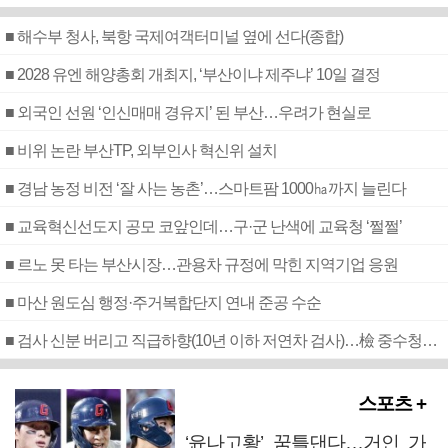
■ 해수부 청사, 북항 국제여객터미널 옆에 선다(종합)
■ 2028 유엔 해양총회 개최지, ‘부산이냐 제주냐’ 10일 결정
■ 외국인 선원 ‘인신매매 경유지’ 된 부산…우려가 현실로
■ 비위 논란 부산TP, 외부인사 혁신위 설치
■ 경남 농정 비전 ‘잘 사는 농촌’…스마트팜 1000㏊까지 늘린다
■ 교육혁신선도지 공모 코앞인데…구·군 난색에 교육청 ‘쩔쩔’
■ 르노 못 타는 부산시장…관용차 규정에 막힌 지역기업 응원
■ 마산 원도심 행정·주거복합단지 연내 준공 수순
■ 검사 신분 버리고 직급하향(10년 이하 저연차 검사)…檢 중수청행 기피
스포츠 +
‘윤나고황’ 꿈틀댄다…거인 가