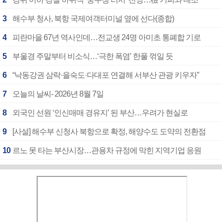
3
해수부 청사, 북항 국제여객터미널 옆에 선다(종합)
4
피란마을 67년 역사인데…전교생 24명 아미초 통폐합 기로
5
부울경 주말부터 비소식…‘극한 폭염’ 한풀 꺾일 듯
6
“낙동강권 삼락·을숙도·다대포 연결해 서부산 관광 키우자”
7
오늘의 날씨- 2026년 8월 7일
8
외국인 선원 ‘인신매매 경유지’ 된 부산…우려가 현실로
9
[사설] 해수부 신청사 북항으로 확정, 해양수도 도약의 전환점
10
르노 못 타는 부산시장…관용차 규정에 막힌 지역기업 응원