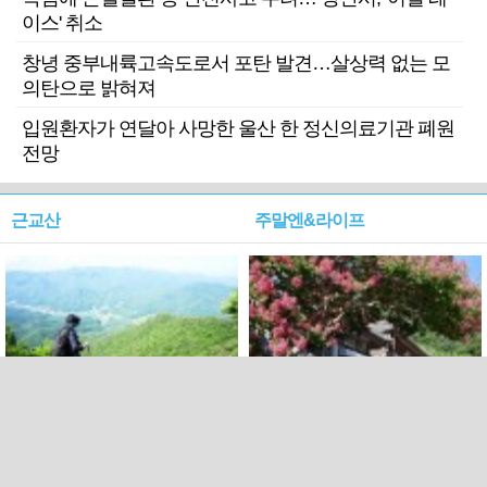
이스' 취소
창녕 중부내륙고속도로서 포탄 발견…살상력 없는 모
의탄으로 밝혀져
입원환자가 연달아 사망한 울산 한 정신의료기관 폐원
전망
근교산
주말엔&라이프
근교산&그너머…상주·문경
폭염보다 더 뜨거워라…100
청화산~시루봉
일을 붉게 불태울 ‘선비정신’
피었네