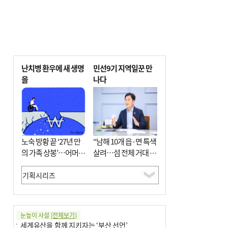
난치병 환우에 새 생명
민선9기 지역일꾼 만
을
나다
노숙 방황 끝 ‘27년 만
“남해 10개 읍·면 특색
의 가족 상봉’…어머니
살려…섬 전체 거대 정
와 행복 꿈꿔
원으로 조성”
눈높이 사설
[전체보기]
세계유산을 함께 지키자는 ‘부산 선언’