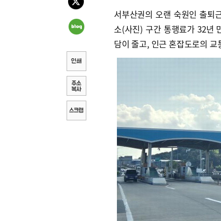
서부산권의 오랜 숙원인 출퇴
소(사진) 구간 통행료가 32년
담이 줄고, 인근 혼잡도로의 