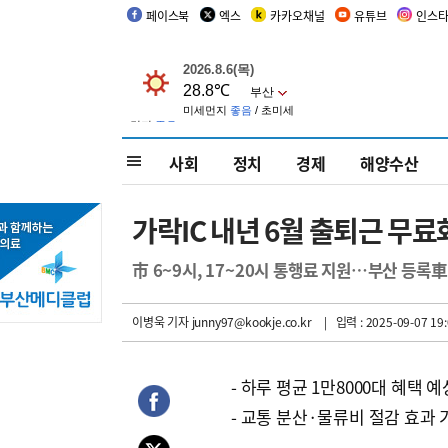
페이스북
엑스
카카오채널
유튜브
인스
사회
정치
경제
해양수산
가락IC 내년 6월 출퇴근 무료
市 6~9시, 17~20시 통행료 지원…부산 등록
이병욱 기자
junny97@kookje.co.kr
| 입력 : 2025-09-07 19:
- 하루 평균 1만8000대 혜택 예
- 교통 분산·물류비 절감 효과 