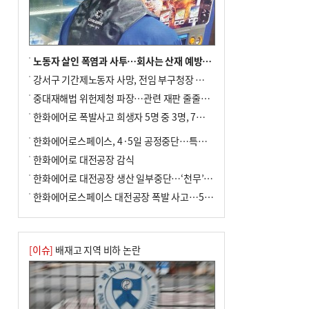
노동자 살인 폭염과 사투…회사는 산재 예방·전기료 절감 전력
강서구 기간제노동자 사망, 전임 부구청장 檢 송치
중대재해법 위헌제청 파장…관련 재판 줄줄이 브레이크
한화에어로 폭발사고 희생자 5명 중 3명, 7일 영면
한화에어로스페이스, 4·5일 공정중단…특별 안전점검
한화에어로 대전공장 감식
한화에어로 대전공장 생산 일부중단…‘천무’ 수출 비상
한화에어로스페이스 대전공장 폭발 사고…5명 사망·2명 부상(종합)
[이슈]
배재고 지역 비하 논란