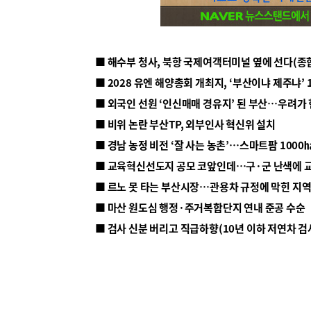
■ 해수부 청사, 북항 국제여객터미널 옆에 선다(종
■ 2028 유엔 해양총회 개최지, ‘부산이냐 제주냐’ 
■ 외국인 선원 ‘인신매매 경유지’ 된 부산…우려가
■ 비위 논란 부산TP, 외부인사 혁신위 설치
■ 르노 못 타는 부산시장…관용차 규정에 막힌 지
■ 마산 원도심 행정·주거복합단지 연내 준공 수순