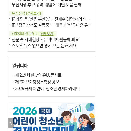
부산시장 후보 공약, 생활에 어떤 도움 될까
뉴스 분석
[전체보기]
與가 막은 ‘산은 부산행’…전재수 강력한 의지 표명 없인 공염불
田 “장금상선도 설득중”…해운기업 ‘톱다운 유치전’ 가속
신통이의 신문 읽기
[전체보기]
신문 속 시대현상…뉴미디어 활용해 봐요
스포츠 뉴스 읽으면 경기 보는 눈 커져요
어떻게 생각하십니까
[전체보기]
구·군 승진 축하화분 관행 없애자니 소상공인 울상
알립니다
3년째 병상에 있는 구의원…의정활동 못해도 월급 그대로
팩트체크
· 제 219회 한낮의 유U; 콘서트
[전체보기]
금정산 반려견 데리고 갈 수 있나…알아보니 ‘국립공원은 출입 불가’
· 제7회 부마항쟁문학상 공모
서울 도림천도 공업용수 활용한다는 사례, 정수 없이 한강물 공급…수질만 공업용수
· 2026 국제 어린이·청소년 경제아카데미
포토에세이
[전체보기]
연꽃 위 개개비
의령 한우산 털중나리
한 손 뉴스
[전체보기]
시민이 개발한 폭염 대응 앱 ‘그늘로’ 길안내 지도 등 인기
골목 맛집 발굴 고메 셀렉션…부산시, 페스티벌 시월 연계