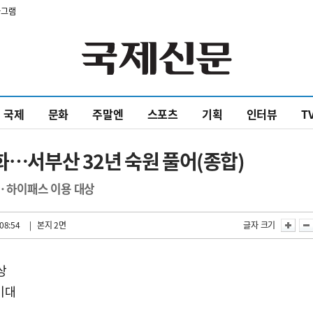
타그램
국제
문화
주말엔
스포츠
기획
인터뷰
T
화…서부산 32년 숙원 풀어(종합)
車·하이패스 이용 대상
08:54
| 본지 2면
글자 크기
상
기대