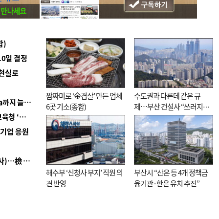
합)
10일 결정
 현실로
짬짜미로 ‘金겹살’ 만든 업체
수도권과 다른데 같은 규
■ 경남 농정 비전 ‘잘 사는 농촌’…스마트팜 1000㏊까지 늘린다
6곳 기소(종합)
제…부산 건설사 “쓰러지기
■ 교육혁신선도지 공모 코앞인데…구·군 난색에 교육청 ‘쩔쩔’
직전”
역기업 응원
■ 검사 신분 버리고 직급하향(10년 이하 저연차 검사)…檢 중수청행 기피
해수부 ‘신청사 부지’ 직원 의
부산시 “산은 등 4개 정책금
견 반영
융기관·한은 유치 추진”