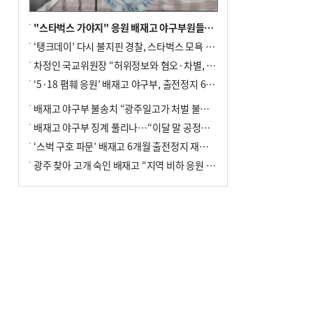
"스타벅스 가야지" 응원 배재고 야구부원들, 학교서 징계 처분
‘탱크데이’ 다시 불지핀 경찰, 스타벅스 모욕 혐의 압수수색
차정인 국교위원장 “허위정보와 혐오·차별, 학교 교실까지 유입"
‘5·18 폄훼 응원’ 배재고 야구부, 출전정지 6개월→1개월 감경
배재고 야구부 불송치 “광주일고가 처벌 불원 의사 표해”
배재고 야구부 징계 풀리나…“이달 말 공정위서 재심의”
‘스벅 구호 파문’ 배재고 6개월 출전정지 재심 신청키로
광주 찾아 고개 숙인 배재고 “지역 비하 응원 잘못”(종합)