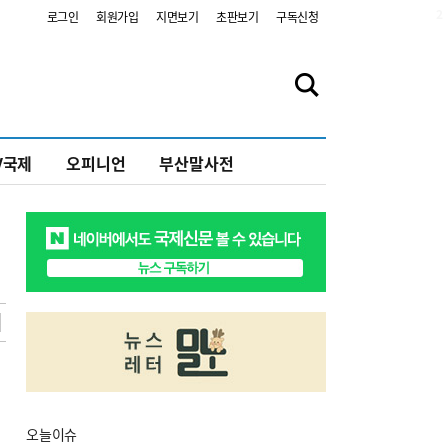
2
로그인
회원가입
지면보기
초판보기
구독신청
V국제
오피니언
부산말사전
오늘
이슈