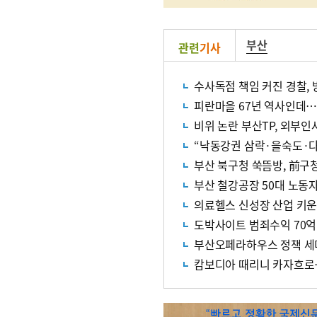
부산
관련
기사
수사독점 책임 커진 경찰,
피란마을 67년 역사인데…
비위 논란 부산TP, 외부인
“낙동강권 삼락·을숙도·다
부산 북구청 쑥뜸방, 前구
부산 철강공장 50대 노동
의료헬스 신성장 산업 키
도박사이트 범죄수익 70억
부산오페라하우스 정책 세
캄보디아 때리니 카자흐로