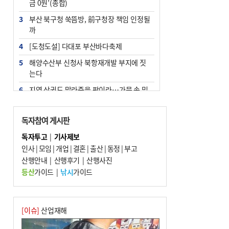
금 0원’(종합)
3
부산 북구청 쑥뜸방, 前구청장 책임 인정될
까
4
[도청도설] 다대포 부산바다축제
5
해양수산부 신청사 북항재개발 부지에 짓
는다
6
지역 상권도 말라죽을 판이라…가뭄 속 밀
양물축제 강행 논란
7
법원, 단차 논란 북항 복합환승센터 공사중
독자참여 게시판
지 관련 현장검증
독자투고
|
기사제보
8
통영시민 추석 전 35만 원 받는다
인사
|
모임
|
개업
|
결혼
|
출산
|
동정
|
부고
9
산행안내
부산 철강공장 50대 노동자 추락사
|
산행후기
|
산행사진
등산
가이드
|
낚시
가이드
10
국힘 부산시당, ‘정이한 조력’ 시의원 윤리
위에…‘한동훈 지지’도 신고접수
[이슈]
산업재해