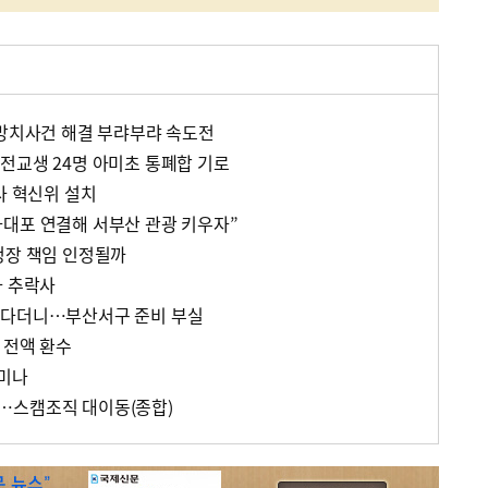
 방치사건 해결 부랴부랴 속도전
전교생 24명 아미초 통폐합 기로
사 혁신위 설치
대포 연결해 서부산 관광 키우자”
청장 책임 인정될까
자 추락사
운다더니…부산서구 준비 부실
 전액 환수
미나
…스캠조직 대이동(종합)