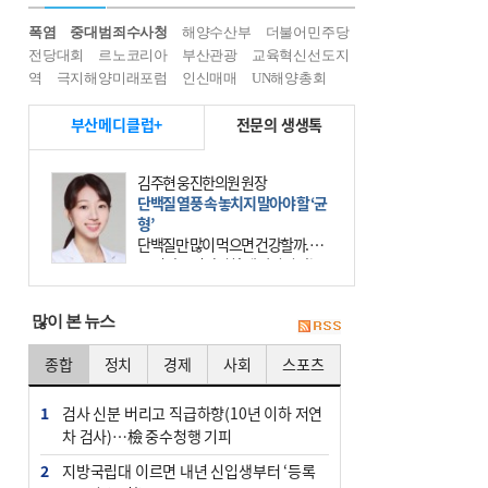
폭염
중대범죄수사청
해양수산부
더불어민주당
전당대회
르노코리아
부산관광
교육혁신선도지
역
극지해양미래포럼
인신매매
UN해양총회
부산메디클럽+
전문의 생생톡
김주현 웅진한의원 원장
단백질 열풍 속 놓치지 말아야 할 ‘균
형’
단백질만 많이 먹으면 건강할까. 요
즘 건강을 이야기할 때 빠지지 않는
키워드가 단백질이다. 헬스장을 다니
는 젊은 층부터 기초체력을 챙기려는
많이 본 뉴스
중·장년층까지 모두 “
종합
정치
경제
사회
스포츠
1
검사 신분 버리고 직급하향(10년 이하 저연
차 검사)…檢 중수청행 기피
2
지방국립대 이르면 내년 신입생부터 ‘등록