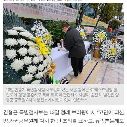
13일 민중기 특별검사팀 사무실이 있는 서울 광화문 KT웨스트빌딩 앞
인도에 '양평 공흥지구 특혜 의혹'과 관련해 수사받다 숨진 채 발견된 양
평군 공무원 A씨의 분향소가 마련돼 있다. 연합뉴스
김형근 특별검사보는 13일 정례 브리핑에서 “고인이 되신
양평군 공무원께 다시 한 번 조의를 표하고, 유족분들께도