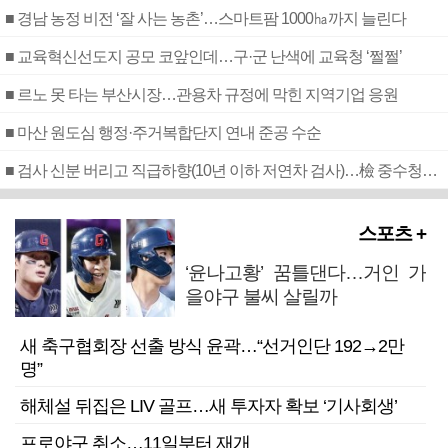
■ 경남 농정 비전 ‘잘 사는 농촌’…스마트팜 1000㏊까지 늘린다
■ 교육혁신선도지 공모 코앞인데…구·군 난색에 교육청 ‘쩔쩔’
■ 르노 못 타는 부산시장…관용차 규정에 막힌 지역기업 응원
■ 마산 원도심 행정·주거복합단지 연내 준공 수순
■ 검사 신분 버리고 직급하향(10년 이하 저연차 검사)…檢 중수청행 기피
스포츠 +
‘윤나고황’ 꿈틀댄다…거인 가
을야구 불씨 살릴까
새 축구협회장 선출 방식 윤곽…“선거인단 192→2만
명”
해체설 뒤집은 LIV 골프…새 투자자 확보 ‘기사회생’
프로야구 취소…11일부터 재개