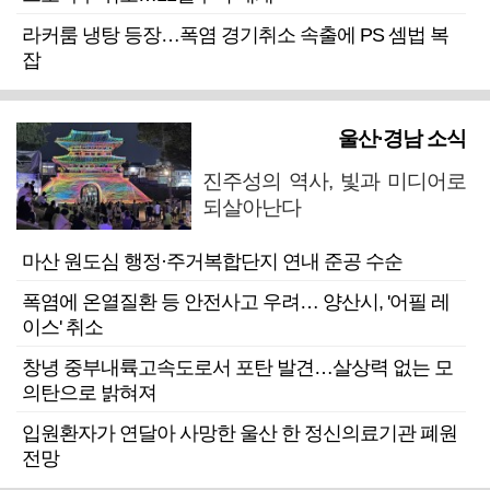
라커룸 냉탕 등장…폭염 경기취소 속출에 PS 셈법 복
잡
울산·경남 소식
진주성의 역사, 빛과 미디어로
되살아난다
마산 원도심 행정·주거복합단지 연내 준공 수순
폭염에 온열질환 등 안전사고 우려… 양산시, '어필 레
이스' 취소
창녕 중부내륙고속도로서 포탄 발견…살상력 없는 모
의탄으로 밝혀져
입원환자가 연달아 사망한 울산 한 정신의료기관 폐원
전망