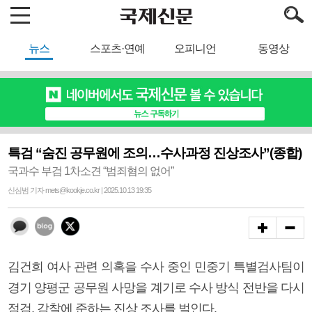
뉴스
스포츠·연예
오피니언
동영상
특검 “숨진 공무원에 조의…수사과정 진상조사”(종합)
국과수 부검 1차소견 “범죄혐의 없어”
신심범 기자 mets@kookje.co.kr | 2025.10.13 19:35
김건희 여사 관련 의혹을 수사 중인 민중기 특별검사팀이
경기 양평군 공무원 사망을 계기로 수사 방식 전반을 다시
점검, 감찰에 준하는 진상 조사를 벌인다.