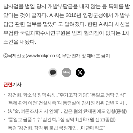
발사업을 벌일 당시 개발부담금을 내지 않는 등 특혜를 받
았다는 것이 골자다. A 씨는 2016년 양평군청에서 개발부
담금 관련 업무를 맡았다고 알려졌다. 한편 A 씨의 시신을
부검한 국립과학수사연구원은 범죄 혐의점이 없다는 1차
소견을 내놨다.
ⓒ국제신문(www.kookje.co.kr), 무단 전재 및 재배포 금지
관련
기사
김건희, 항소심 징역 4년…“주가조작 가담”, “통일교 청탁 인식”
'특혜 관저 이전' 건설사측 “대통령실이 감사원 허위 답변 지시” 증언
法 “金, 여론조사 지시 안해”…같은 혐의 尹재판에도 영향(종합)
‘통일교 금품수수’ 김건희, 1심 징역 1년 8개월 선고(종합)
특검 “김건희, 장막 뒤 불법 국정개입…매관매직도”