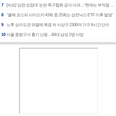
7
[속보] ‘심판 성접대’ 논란 축구협회 공식 사과…“현재는 부적절 행위 없어”
8
"올해 코스피 사이드카 43회 중 25회는 삼전닉스 ETF 이후 발생"
9
노후 상수도관 파열에 폭염 속 사상구 2300여 가구 6시간 단수
10
서울 중랑구서 흉기 난동…60대 남성 2명 사망