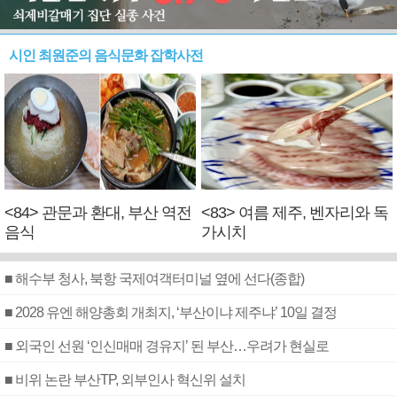
시인 최원준의 음식문화 잡학사전
<84> 관문과 환대, 부산 역전
<83> 여름 제주, 벤자리와 독
음식
가시치
■ 해수부 청사, 북항 국제여객터미널 옆에 선다(종합)
■ 2028 유엔 해양총회 개최지, ‘부산이냐 제주냐’ 10일 결정
■ 외국인 선원 ‘인신매매 경유지’ 된 부산…우려가 현실로
■ 비위 논란 부산TP, 외부인사 혁신위 설치