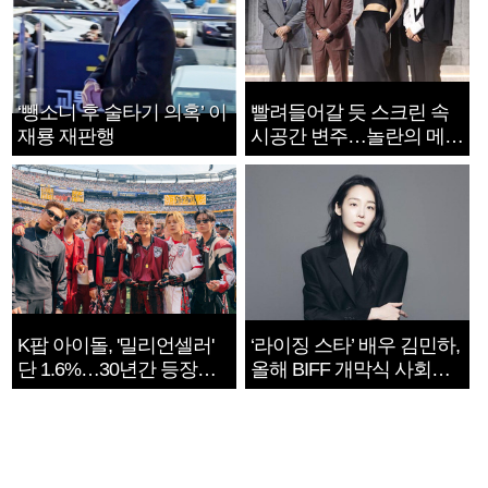
‘뺑소니 후 술타기 의혹’ 이
빨려들어갈 듯 스크린 속
재룡 재판행
시공간 변주…놀란의 메시
지는 ‘전쟁 속죄’
K팝 아이돌, '밀리언셀러'
‘라이징 스타’ 배우 김민하,
단 1.6%…30년간 등장
올해 BIFF 개막식 사회자
1182개팀 전수조사
확정