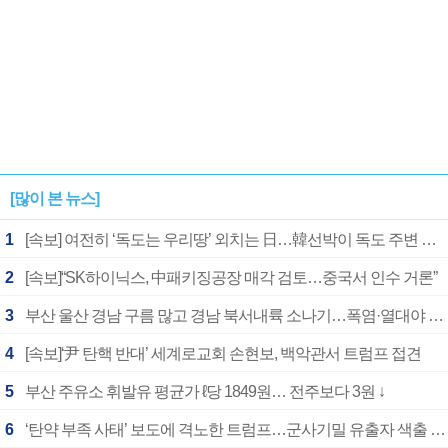
[많이 본 뉴스]
1
[속보] 여전히 ‘독도는 우리땅’ 외치는 日…韓선박이 독도 주변 해양조사 활동하자 반발
2
[속보]“SK하이닉스, 中패키징공장 매각 검토…중국서 인수 거론”
3
부산 울산 경남 구름 많고 경남 북서내륙 소나기…폭염·열대야 계속
4
[속보]‘尹 탄핵 반대’ 세계로교회 손현보, 백악관서 트럼프 접견
5
부산 주유소 휘발유 평균가 ℓ당 1849원… 전주보다 3원 ↓
6
‘탄약 부족 사태’ 보도에 격노한 트럼프…군사기밀 유출자 색출 지시