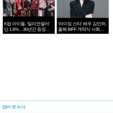
K팝 아이돌, '밀리언셀러'
‘라이징 스타’ 배우 김민하,
단 1.6%…30년간 등장
올해 BIFF 개막식 사회자
1182개팀 전수조사
확정
[많이 본 뉴스]