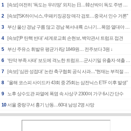
1
[속보] 여전히 ‘독도는 우리땅’ 외치는 日…韓선박이 독도 주변 해양조사 활동하자 반발
2
[속보]“SK하이닉스, 中패키징공장 매각 검토…중국서 인수 거론”
3
부산 울산 경남 구름 많고 경남 북서내륙 소나기…폭염·열대야 계속
4
[속보]‘尹 탄핵 반대’ 세계로교회 손현보, 백악관서 트럼프 접견
5
부산 주유소 휘발유 평균가 ℓ당 1849원… 전주보다 3원 ↓
6
‘탄약 부족 사태’ 보도에 격노한 트럼프…군사기밀 유출자 색출 지시
7
[속보] ‘심판 성접대’ 논란 축구협회 공식 사과…“현재는 부적절 행위 없어”
8
"올해 코스피 사이드카 43회 중 25회는 삼전닉스 ETF 이후 발생"
9
노후 상수도관 파열에 폭염 속 사상구 2300여 가구 6시간 단수
10
서울 중랑구서 흉기 난동…60대 남성 2명 사망