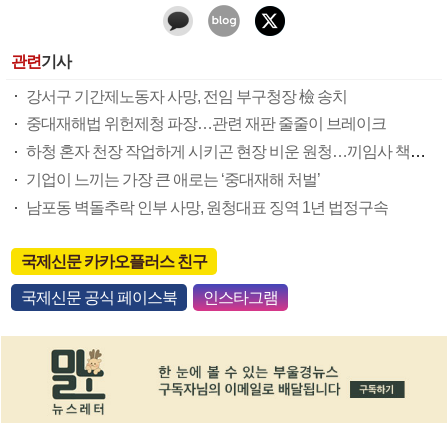
관련
기사
강서구 기간제노동자 사망, 전임 부구청장 檢 송치
중대재해법 위헌제청 파장…관련 재판 줄줄이 브레이크
하청 혼자 천장 작업하게 시키곤 현장 비운 원청…끼임사 책임 유죄
기업이 느끼는 가장 큰 애로는 ‘중대재해 처벌’
남포동 벽돌추락 인부 사망, 원청대표 징역 1년 법정구속
국제신문 카카오플러스 친구
국제신문 공식 페이스북
인스타그램