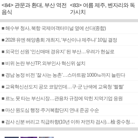
<84> 관문과 환대, 부산 역전
<83> 여름 제주, 벤자리와 독
음식
가시치
■ 해수부 청사, 북항 국제여객터미널 옆에 선다(종합)
■ 2028 유엔 해양총회 개최지, ‘부산이냐 제주냐’ 10일 결정
■ 외국인 선원 ‘인신매매 경유지’ 된 부산…우려가 현실로
■ 비위 논란 부산TP, 외부인사 혁신위 설치
■ 경남 농정 비전 ‘잘 사는 농촌’…스마트팜 1000㏊까지 늘린다
■ 교육혁신선도지 공모 코앞인데…구·군 난색에 교육청 ‘쩔쩔’
■ 르노 못 타는 부산시장…관용차 규정에 막힌 지역기업 응원
■ 마산 원도심 행정·주거복합단지 연내 준공 수순
■ 검사 신분 버리고 직급하향(10년 이하 저연차 검사)…檢 중수청행 기피