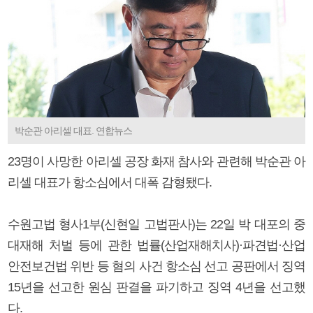
박순관 아리셀 대표. 연합뉴스
23명이 사망한 아리셀 공장 화재 참사와 관련해 박순관 아
리셀 대표가 항소심에서 대폭 감형됐다.
수원고법 형사1부(신현일 고법판사)는 22일 박 대포의 중
대재해 처벌 등에 관한 법률(산업재해치사)·파견법·산업
안전보건법 위반 등 혐의 사건 항소심 선고 공판에서 징역
15년을 선고한 원심 판결을 파기하고 징역 4년을 선고했
다.