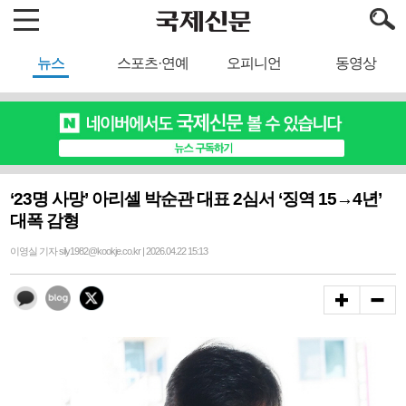
뉴스
스포츠·연예
오피니언
동영상
‘23명 사망’ 아리셀 박순관 대표 2심서 ‘징역 15→4년’
대폭 감형
이영실 기자 sily1982@kookje.co.kr | 2026.04.22 15:13