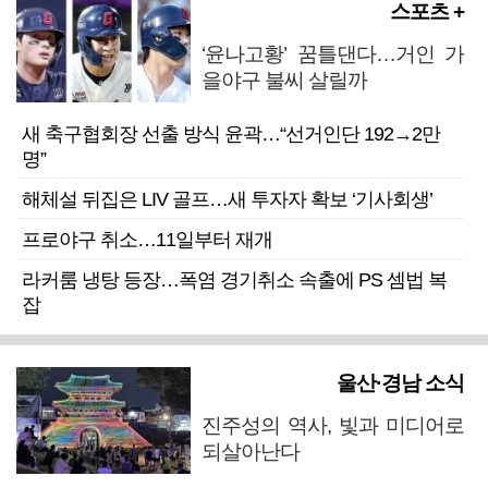
스포츠 +
‘윤나고황’ 꿈틀댄다…거인 가
을야구 불씨 살릴까
새 축구협회장 선출 방식 윤곽…“선거인단 192→2만
명”
해체설 뒤집은 LIV 골프…새 투자자 확보 ‘기사회생’
프로야구 취소…11일부터 재개
라커룸 냉탕 등장…폭염 경기취소 속출에 PS 셈법 복
잡
울산·경남 소식
진주성의 역사, 빛과 미디어로
되살아난다