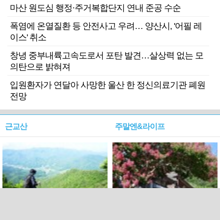
마산 원도심 행정·주거복합단지 연내 준공 수순
폭염에 온열질환 등 안전사고 우려… 양산시, '어필 레
이스' 취소
창녕 중부내륙고속도로서 포탄 발견…살상력 없는 모
의탄으로 밝혀져
입원환자가 연달아 사망한 울산 한 정신의료기관 폐원
전망
근교산
주말엔&라이프
근교산&그너머…상주·문경
폭염보다 더 뜨거워라…100