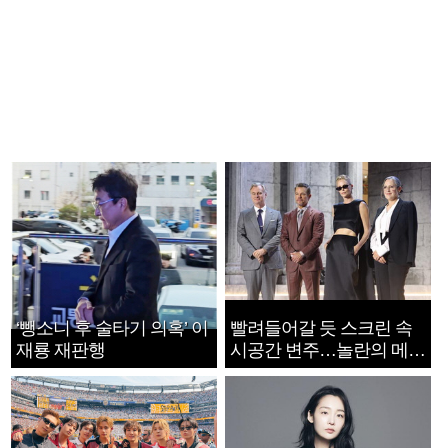
‘뺑소니 후 술타기 의혹’ 이
빨려들어갈 듯 스크린 속
재룡 재판행
시공간 변주…놀란의 메시
지는 ‘전쟁 속죄’