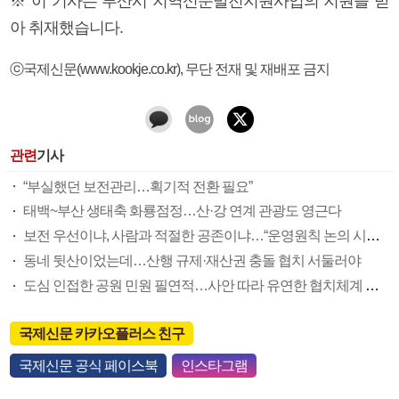
※ 이 기사는 부산시 지역신문발전지원사업의 지원을 받
아 취재했습니다.
ⓒ국제신문(www.kookje.co.kr), 무단 전재 및 재배포 금지
관련
기사
“부실했던 보전관리…획기적 전환 필요”
태백~부산 생태축 화룡점정…산·강 연계 관광도 영근다
보전 우선이냐, 사람과 적절한 공존이냐…“운영원칙 논의 시민도 참여를”
동네 뒷산이었는데…산행 규제·재산권 충돌 협치 서둘러야
도심 인접한 공원 민원 필연적…사안 따라 유연한 협치체계 필요
국제신문 카카오플러스 친구
국제신문 공식 페이스북
인스타그램