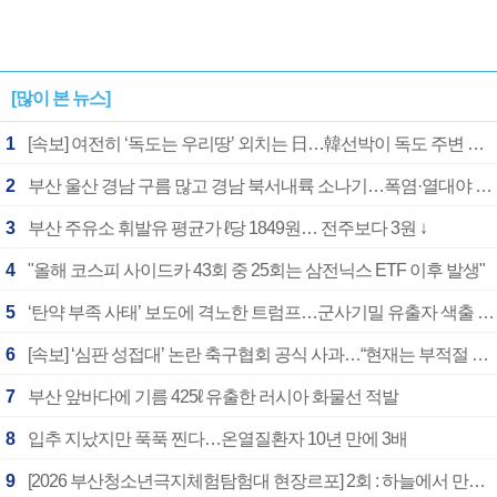
[많이 본 뉴스]
1
[속보] 여전히 ‘독도는 우리땅’ 외치는 日…韓선박이 독도 주변 해양조사 활동하자 반발
2
부산 울산 경남 구름 많고 경남 북서내륙 소나기…폭염·열대야 계속
3
부산 주유소 휘발유 평균가 ℓ당 1849원… 전주보다 3원 ↓
4
"올해 코스피 사이드카 43회 중 25회는 삼전닉스 ETF 이후 발생"
5
‘탄약 부족 사태’ 보도에 격노한 트럼프…군사기밀 유출자 색출 지시
6
[속보] ‘심판 성접대’ 논란 축구협회 공식 사과…“현재는 부적절 행위 없어”
7
부산 앞바다에 기름 425ℓ 유출한 러시아 화물선 적발
8
입추 지났지만 푹푹 찐다…온열질환자 10년 만에 3배
9
[2026 부산청소년극지체험탐험대 현장르포] 2회 : 하늘에서 만난 얼음의 나라