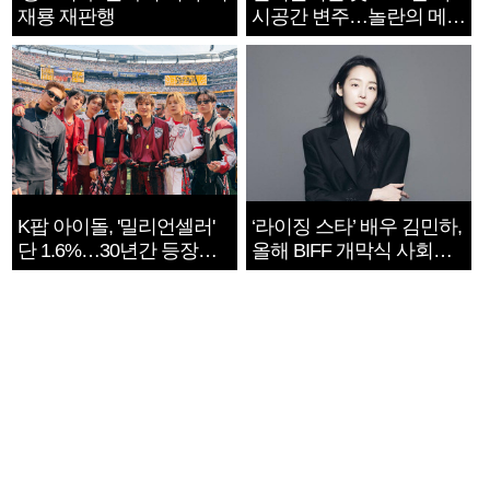
재룡 재판행
시공간 변주…놀란의 메시
지는 ‘전쟁 속죄’
K팝 아이돌, '밀리언셀러'
‘라이징 스타’ 배우 김민하,
단 1.6%…30년간 등장
올해 BIFF 개막식 사회자
1182개팀 전수조사
확정