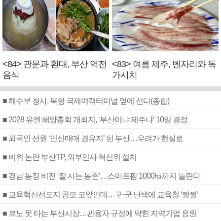
<84> 관문과 환대, 부산 역전
<83> 여름 제주, 벤자리와 독
음식
가시치
■ 해수부 청사, 북항 국제여객터미널 옆에 선다(종합)
■ 2028 유엔 해양총회 개최지, ‘부산이냐 제주냐’ 10일 결정
■ 외국인 선원 ‘인신매매 경유지’ 된 부산…우려가 현실로
■ 비위 논란 부산TP, 외부인사 혁신위 설치
■ 경남 농정 비전 ‘잘 사는 농촌’…스마트팜 1000㏊까지 늘린다
■ 교육혁신선도지 공모 코앞인데…구·군 난색에 교육청 ‘쩔쩔’
■ 르노 못 타는 부산시장…관용차 규정에 막힌 지역기업 응원