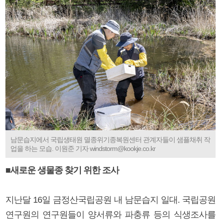
남문습지에서 국립생태원 멸종위기종복원센터 관계자들이 샘플채취 작
업을 하는 모습. 이원준 기자 windstorm@kookje.co.kr
■새로운 생물종 찾기 위한 조사
지난달 16일 금정산국립공원 내 남문습지 일대. 국립공원
연구원의 연구원들이 양서류와 파충류 등의 식생조사를