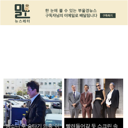
‘뺑소니 후 술타기 의혹’ 이
빨려들어갈 듯 스크린 속