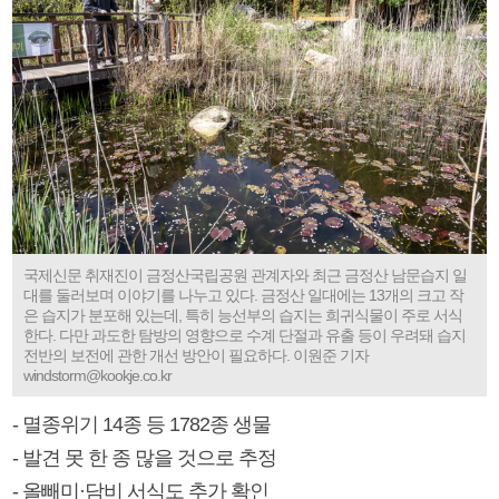
국제신문 취재진이 금정산국립공원 관계자와 최근 금정산 남문습지 일
대를 둘러보며 이야기를 나누고 있다. 금정산 일대에는 13개의 크고 작
은 습지가 분포해 있는데, 특히 능선부의 습지는 희귀식물이 주로 서식
한다. 다만 과도한 탐방의 영향으로 수계 단절과 유출 등이 우려돼 습지
전반의 보전에 관한 개선 방안이 필요하다. 이원준 기자
windstorm@kookje.co.kr
- 멸종위기 14종 등 1782종 생물
- 발견 못 한 종 많을 것으로 추정
- 올빼미·담비 서식도 추가 확인