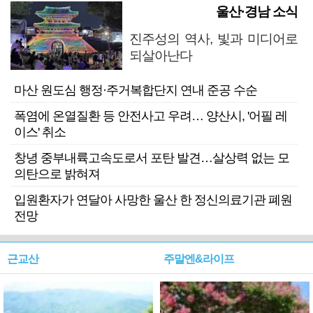
울산·경남 소식
진주성의 역사, 빛과 미디어로
되살아난다
마산 원도심 행정·주거복합단지 연내 준공 수순
폭염에 온열질환 등 안전사고 우려… 양산시, '어필 레
이스' 취소
창녕 중부내륙고속도로서 포탄 발견…살상력 없는 모
의탄으로 밝혀져
입원환자가 연달아 사망한 울산 한 정신의료기관 폐원
전망
근교산
주말엔&라이프