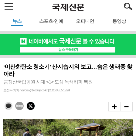
뉴스
스포츠·연예
오피니언
동영상
‘이산화탄소 청소기’ 산지습지의 보고…숨은 생태종 찾
아라
금정산국립공원 시대 <1> 도심 녹색허파 복원
조성우 기자 holycow@kookje.co.kr | 2026.05.05 19:24