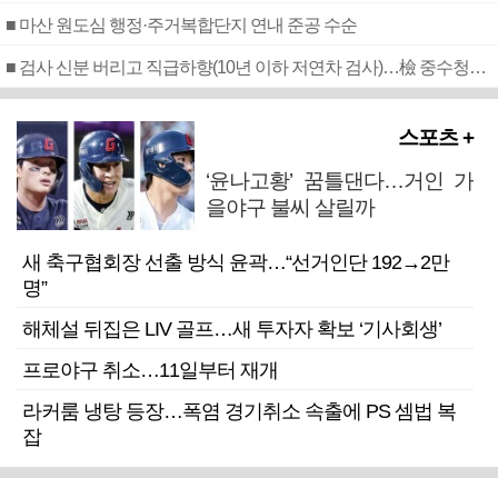
■ 마산 원도심 행정·주거복합단지 연내 준공 수순
■ 검사 신분 버리고 직급하향(10년 이하 저연차 검사)…檢 중수청행 기피
스포츠 +
‘윤나고황’ 꿈틀댄다…거인 가
을야구 불씨 살릴까
새 축구협회장 선출 방식 윤곽…“선거인단 192→2만
명”
해체설 뒤집은 LIV 골프…새 투자자 확보 ‘기사회생’
프로야구 취소…11일부터 재개
라커룸 냉탕 등장…폭염 경기취소 속출에 PS 셈법 복
잡