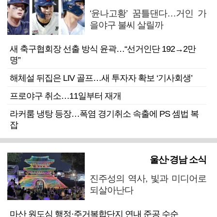
‘윤나고황’ 꿈틀댄다…거인 가
을야구 불씨 살릴까
새 축구협회장 선출 방식 윤곽…“선거인단 192→2만
명”
해체설 뒤집은 LIV 골프…새 투자자 확보 ‘기사회생’
프로야구 취소…11일부터 재개
라커룸 냉탕 등장…폭염 경기취소 속출에 PS 셈법 복
잡
울산·경남 소식
진주성의 역사, 빛과 미디어로
되살아난다
마산 원도심 행정·주거복합단지 연내 준공 수순