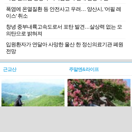
폭염에 온열질환 등 안전사고 우려… 양산시, '어필 레
이스' 취소
창녕 중부내륙고속도로서 포탄 발견…살상력 없는 모
의탄으로 밝혀져
입원환자가 연달아 사망한 울산 한 정신의료기관 폐원
전망
근교산
주말엔&라이프
근교산&그너머…상주·문경
폭염보다 더 뜨거워라…100
청화산~시루봉
일을 붉게 불태울 ‘선비정신’