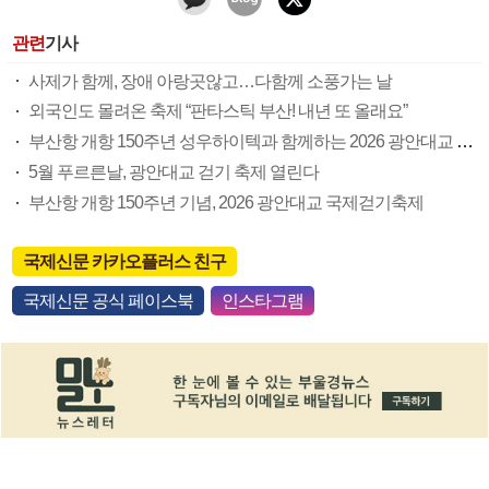
관련
기사
사제가 함께, 장애 아랑곳않고…다함께 소풍가는 날
외국인도 몰려온 축제 “판타스틱 부산! 내년 또 올래요”
부산항 개항 150주년 성우하이텍과 함께하는 2026 광안대교 국제 걷기축제
5월 푸르른날, 광안대교 걷기 축제 열린다
부산항 개항 150주년 기념, 2026 광안대교 국제걷기축제
국제신문 카카오플러스 친구
국제신문 공식 페이스북
인스타그램