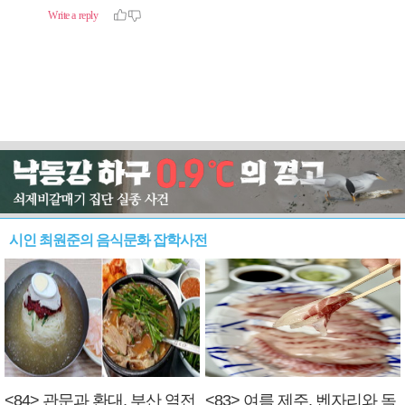
시인 최원준의 음식문화 잡학사전
<84> 관문과 환대, 부산 역전
<83> 여름 제주, 벤자리와 독