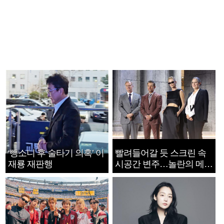
‘뺑소니 후 술타기 의혹’ 이
빨려들어갈 듯 스크린 속
재룡 재판행
시공간 변주…놀란의 메시
지는 ‘전쟁 속죄’