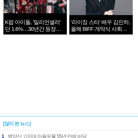
K팝 아이돌, '밀리언셀러'
‘라이징 스타’ 배우 김민하,
단 1.6%…30년간 등장
올해 BIFF 개막식 사회자
1182개팀 전수조사
확정
[많이 본 뉴스]
1
백양산 고지대 마을우물 55년 만에 바닥