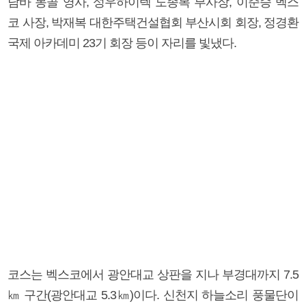
담바 몽골 영사, 성우하이텍 도종복 부사장, 이준승 벡스
코 사장, 박재복 대한주택건설협회 부산시회 회장, 정경환
국제 아카데미 23기 회장 등이 자리를 빛냈다.
코스는 벡스코에서 광안대교 상판을 지나 부경대까지 7.5
㎞ 구간(광안대교 5.3㎞)이다. 신천지 하늘소리 풍물단이