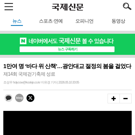
뉴스
스포츠·연예
오피니언
동영상
1만여 명 ‘바다 위 산책’…광안대교 절정의 봄을 걸었다
제14회 국제걷기축제 성료
조성우 holycow@kookje.co.kr 이유경 기자 | 2026.05.10 20:05