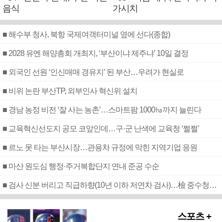
음식
가시치
■ 해수부 청사, 북항 국제여객터미널 옆에 선다(종합)
■ 2028 유엔 해양총회 개최지, ‘부산이냐 제주냐’ 10일 결정
■ 외국인 선원 ‘인신매매 경유지’ 된 부산…우려가 현실로
■ 비위 논란 부산TP, 외부인사 혁신위 설치
■ 경남 농정 비전 ‘잘 사는 농촌’…스마트팜 1000㏊까지 늘린다
■ 교육혁신선도지 공모 코앞인데…구·군 난색에 교육청 ‘쩔쩔’
■ 르노 못 타는 부산시장…관용차 규정에 막힌 지역기업 응원
■ 마산 원도심 행정·주거복합단지 연내 준공 수순
■ 검사 신분 버리고 직급하향(10년 이하 저연차 검사)…檢 중수청행 기피
스포츠 +