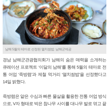
남해 5월의 테마로 선정된 멸치쌈밥. 남해군제공
경남 남해군관광협의회가 남해의 숨은 매력을 소개하는
큐레이션 프로젝트 ‘이달의 남해’를 통해 5월의 테마로 전
통 어업 ‘죽방렴’과 제철 먹거리 ‘멸치쌈밥’을 선정했다고
14일 밝혔다.
죽방렴은 얕은 수심과 빠른 물살을 활용한 전통 어업 방식
으로, V자 형태로 박은 참나무 사이를 대나무 발로 엮고 끝