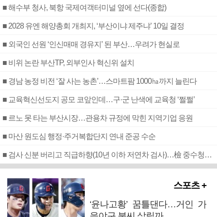
■ 해수부 청사, 북항 국제여객터미널 옆에 선다(종합)
■ 2028 유엔 해양총회 개최지, ‘부산이냐 제주냐’ 10일 결정
■ 외국인 선원 ‘인신매매 경유지’ 된 부산…우려가 현실로
■ 비위 논란 부산TP, 외부인사 혁신위 설치
■ 경남 농정 비전 ‘잘 사는 농촌’…스마트팜 1000㏊까지 늘린다
■ 교육혁신선도지 공모 코앞인데…구·군 난색에 교육청 ‘쩔쩔’
■ 르노 못 타는 부산시장…관용차 규정에 막힌 지역기업 응원
■ 마산 원도심 행정·주거복합단지 연내 준공 수순
■ 검사 신분 버리고 직급하향(10년 이하 저연차 검사)…檢 중수청행 기피
스포츠 +
‘윤나고황’ 꿈틀댄다…거인 가
을야구 불씨 살릴까