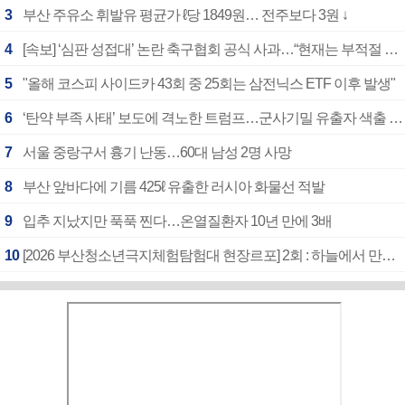
3
부산 주유소 휘발유 평균가 ℓ당 1849원… 전주보다 3원 ↓
4
[속보] ‘심판 성접대’ 논란 축구협회 공식 사과…“현재는 부적절 행위 없어”
5
"올해 코스피 사이드카 43회 중 25회는 삼전닉스 ETF 이후 발생"
6
‘탄약 부족 사태’ 보도에 격노한 트럼프…군사기밀 유출자 색출 지시
7
서울 중랑구서 흉기 난동…60대 남성 2명 사망
8
부산 앞바다에 기름 425ℓ 유출한 러시아 화물선 적발
9
입추 지났지만 푹푹 찐다…온열질환자 10년 만에 3배
10
[2026 부산청소년극지체험탐험대 현장르포] 2회 : 하늘에서 만난 얼음의 나라