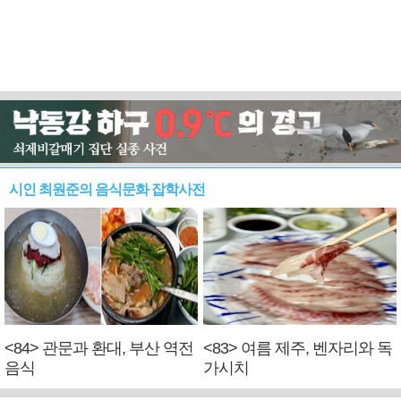
시인 최원준의 음식문화 잡학사전
<84> 관문과 환대, 부산 역전
<83> 여름 제주, 벤자리와 독
음식
가시치