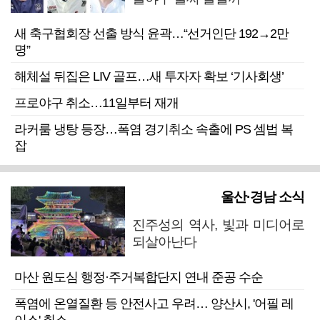
새 축구협회장 선출 방식 윤곽…“선거인단 192→2만
명”
해체설 뒤집은 LIV 골프…새 투자자 확보 ‘기사회생’
프로야구 취소…11일부터 재개
라커룸 냉탕 등장…폭염 경기취소 속출에 PS 셈법 복
잡
울산·경남 소식
진주성의 역사, 빛과 미디어로
되살아난다
마산 원도심 행정·주거복합단지 연내 준공 수순
폭염에 온열질환 등 안전사고 우려… 양산시, '어필 레