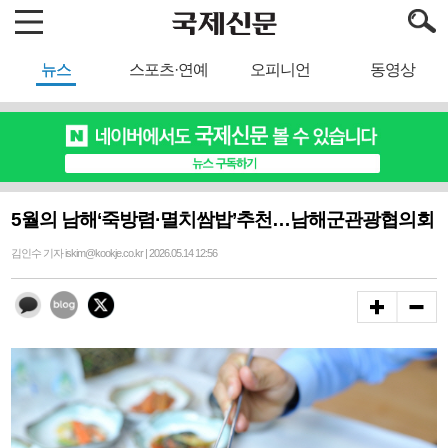
뉴스
스포츠·연예
오피니언
동영상
5월의 남해‘죽방렴·멸치쌈밥’추천…남해군관광협의회
김인수 기자 iskim@kookje.co.kr | 2026.05.14 12:56