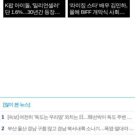
K팝 아이돌, '밀리언셀러'
‘라이징 스타’ 배우 김민하,
단 1.6%…30년간 등장
올해 BIFF 개막식 사회자
1182개팀 전수조사
확정
[많이 본 뉴스]
1
[속보] 여전히 ‘독도는 우리땅’ 외치는 日…韓선박이 독도 주변 해양조사 활동하자 반발
2
부산 울산 경남 구름 많고 경남 북서내륙 소나기…폭염·열대야 계속