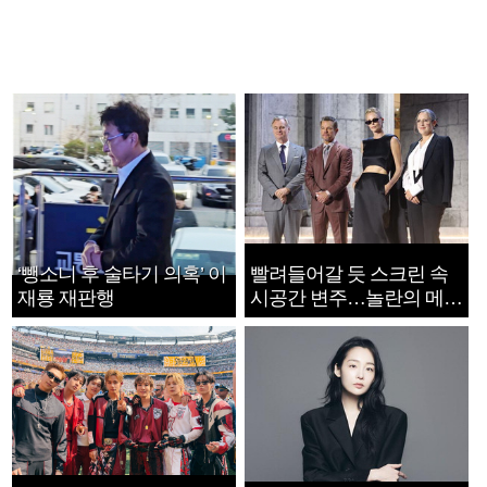
‘뺑소니 후 술타기 의혹’ 이
빨려들어갈 듯 스크린 속
재룡 재판행
시공간 변주…놀란의 메시
지는 ‘전쟁 속죄’