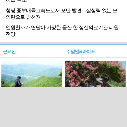
이스' 취소
창녕 중부내륙고속도로서 포탄 발견…살상력 없는 모
의탄으로 밝혀져
입원환자가 연달아 사망한 울산 한 정신의료기관 폐원
전망
근교산
주말엔&라이프
근교산&그너머…상주·문경
폭염보다 더 뜨거워라…100
청화산~시루봉
일을 붉게 불태울 ‘선비정신’
피었네