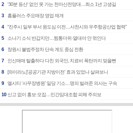
2
‘30분 등산’ 없인 못 가는 천마산전망대…최소 1년 고생길
3
홈플러스 주요매장 영업 재개
4
“진주시 일부 부서 원도심 이전…사천시와 우주항공산업 협력”
5
소나기 소식 반갑지만…찜통더위·열대야 안 꺾인다
6
창원시 불법주정차 단속 계도 중심 전환
7
인신매매 탈출하다 다친 외국인, 치료비 폭탄까지 맞을뻔
8
[와이라노]‘공공기관 지방이전’ 효과 있었나 살펴보니
9
엘시티 ‘사무장병원’ 일당 기소…명의 빌려준 의사는 구속
10
신고 없이 홍보·모집…민간임대조합 피해 주의보