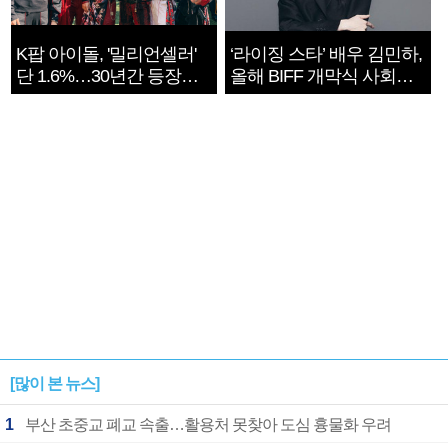
K팝 아이돌, '밀리언셀러'
‘라이징 스타’ 배우 김민하,
단 1.6%…30년간 등장
올해 BIFF 개막식 사회자
1182개팀 전수조사
확정
[많이 본 뉴스]
1
부산 초중교 폐교 속출…활용처 못찾아 도심 흉물화 우려