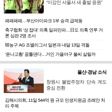
“이강인 서울서 새 출발 응원”
패패패패…부산아이파크 1부 승격 급제동
축구협회 ‘성 접대’ 의혹 일파만파…日도 의혹 연루 거
론 심판 2명 조사
韓농구 AG 조별리그서 일본과 내달 13일 격돌
‘윤나고황’ 꿈틀댄다…거인 가을야구 불씨 살릴까
울산·경남 소식
창원시 불법주정차 단속 계도
중심 전환
김해시의회, 11일 544억 원 규모 민생지원금 조례안 처
리 주목