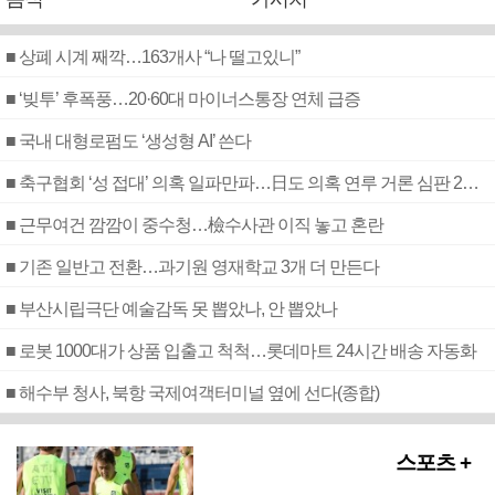
■ 상폐 시계 째깍…163개사 “나 떨고있니”
■ ‘빚투’ 후폭풍…20·60대 마이너스통장 연체 급증
■ 국내 대형로펌도 ‘생성형 AI’ 쓴다
■ 축구협회 ‘성 접대’ 의혹 일파만파…日도 의혹 연루 거론 심판 2명 조사
■ 근무여건 깜깜이 중수청…檢수사관 이직 놓고 혼란
■ 기존 일반고 전환…과기원 영재학교 3개 더 만든다
■ 부산시립극단 예술감독 못 뽑았나, 안 뽑았나
■ 로봇 1000대가 상품 입출고 척척…롯데마트 24시간 배송 자동화
■ 해수부 청사, 북항 국제여객터미널 옆에 선다(종합)
스포츠 +