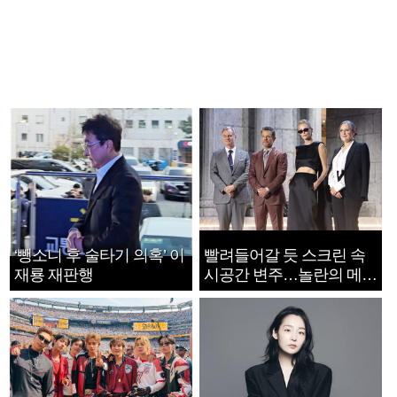
‘뺑소니 후 술타기 의혹’ 이
빨려들어갈 듯 스크린 속
재룡 재판행
시공간 변주…놀란의 메시
지는 ‘전쟁 속죄’