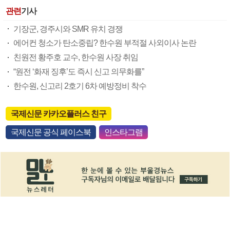
관련
기사
기장군, 경주시와 SMR 유치 경쟁
에어컨 청소가 탄소중립? 한수원 부적절 사외이사 논란
친원전 황주호 교수, 한수원 사장 취임
“원전 ‘화재 징후’도 즉시 신고 의무화를”
한수원, 신고리 2호기 6차 예방정비 착수
국제신문 카카오플러스 친구
국제신문 공식 페이스북
인스타그램