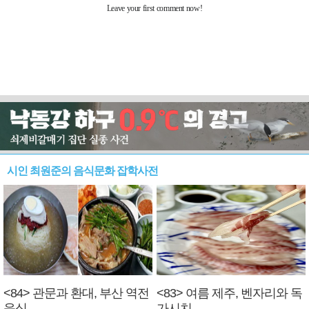
시인 최원준의 음식문화 잡학사전
<84> 관문과 환대, 부산 역전
<83> 여름 제주, 벤자리와 독
음식
가시치