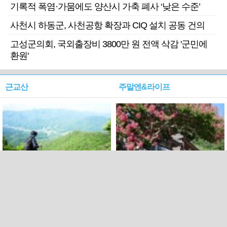
기록적 폭염·가뭄에도 양산시 가축 폐사 ‘낮은 수준’
사천시 하동군, 사천공항 확장과 CIQ 설치 공동 건의
고성군의회, 국외출장비 3800만 원 전액 삭감 '군민에
환원'
근교산
주말엔&라이프
근교산&그너머…상주·문경
폭염보다 더 뜨거워라…100
청화산~시루봉
일을 붉게 불태울 ‘선비정신’
피었네