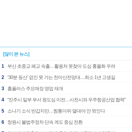
[많이 본 뉴스]
1
부산 초중교 폐교 속출…활용처 못찾아 도심 흉물화 우려
2
‘30분 등산’ 없인 못 가는 천마산전망대…최소 1년 고생길
3
홈플러스 주요매장 영업 재개
4
“진주시 일부 부서 원도심 이전…사천시와 우주항공산업 협력”
5
소나기 소식 반갑지만…찜통더위·열대야 안 꺾인다
6
창원시 불법주정차 단속 계도 중심 전환