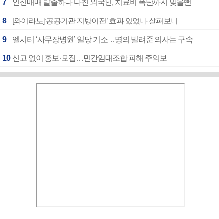
7
인신매매 탈출하다 다친 외국인, 치료비 폭탄까지 맞을뻔
8
[와이라노]‘공공기관 지방이전’ 효과 있었나 살펴보니
9
엘시티 ‘사무장병원’ 일당 기소…명의 빌려준 의사는 구속
10
신고 없이 홍보·모집…민간임대조합 피해 주의보