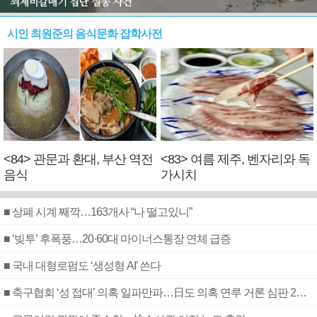
시인 최원준의 음식문화 잡학사전
<84> 관문과 환대, 부산 역전
<83> 여름 제주, 벤자리와 독
음식
가시치
■ 상폐 시계 째깍…163개사 “나 떨고있니”
■ ‘빚투’ 후폭풍…20·60대 마이너스통장 연체 급증
■ 국내 대형로펌도 ‘생성형 AI’ 쓴다
■ 축구협회 ‘성 접대’ 의혹 일파만파…日도 의혹 연루 거론 심판 2명 조사