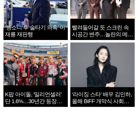
‘뺑소니 후 술타기 의혹’ 이
빨려들어갈 듯 스크린 속
재룡 재판행
시공간 변주…놀란의 메시
지는 ‘전쟁 속죄’
K팝 아이돌, '밀리언셀러'
‘라이징 스타’ 배우 김민하,
단 1.6%…30년간 등장
올해 BIFF 개막식 사회자
1182개팀 전수조사
확정