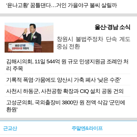
‘윤나고황’ 꿈틀댄다…거인 가을야구 불씨 살릴까
울산·경남 소식
창원시 불법주정차 단속 계도
중심 전환
김해시의회, 11일 544억 원 규모 민생지원금 조례안 처
리 주목
기록적 폭염·가뭄에도 양산시 가축 폐사 ‘낮은 수준’
사천시 하동군, 사천공항 확장과 CIQ 설치 공동 건의
고성군의회, 국외출장비 3800만 원 전액 삭감 '군민에
환원'
근교산
주말엔&라이프