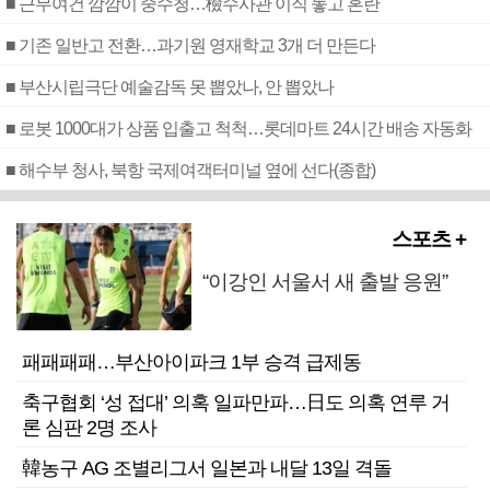
■ 근무여건 깜깜이 중수청…檢수사관 이직 놓고 혼란
■ 기존 일반고 전환…과기원 영재학교 3개 더 만든다
■ 부산시립극단 예술감독 못 뽑았나, 안 뽑았나
■ 로봇 1000대가 상품 입출고 척척…롯데마트 24시간 배송 자동화
■ 해수부 청사, 북항 국제여객터미널 옆에 선다(종합)
스포츠 +
“이강인 서울서 새 출발 응원”
패패패패…부산아이파크 1부 승격 급제동
축구협회 ‘성 접대’ 의혹 일파만파…日도 의혹 연루 거
론 심판 2명 조사
韓농구 AG 조별리그서 일본과 내달 13일 격돌