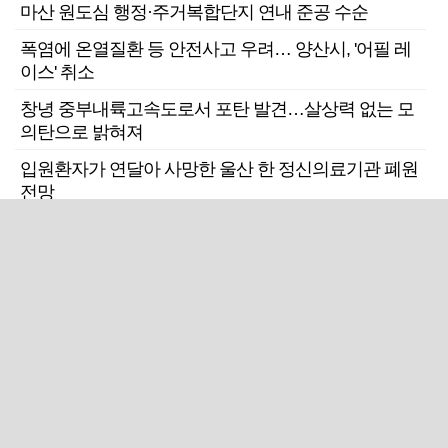
마산 원도심 행정·주거복합단지 연내 준공 수순
폭염에 온열질환 등 안전사고 우려… 양산시, '어필 레
이스' 취소
창녕 중부내륙고속도로서 포탄 발견…살상력 없는 모
의탄으로 밝혀져
입원환자가 연달아 사망한 울산 한 정신의료기관 폐원
전망
근교산
주말엔&라이프
근교산&그너머…상주·문경
폭염보다 더 뜨거워라…100