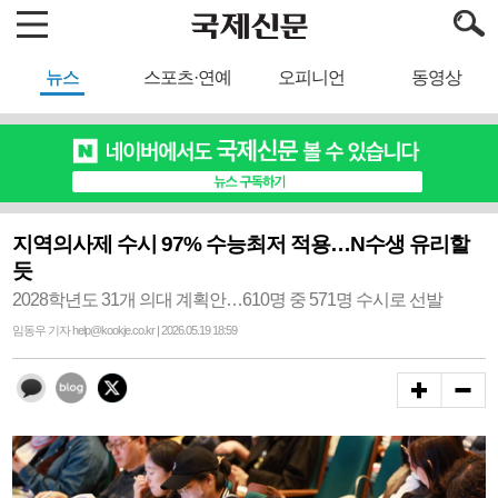
뉴스
스포츠·연예
오피니언
동영상
지역의사제 수시 97% 수능최저 적용…N수생 유리할
듯
2028학년도 31개 의대 계획안…610명 중 571명 수시로 선발
임동우 기자 help@kookje.co.kr | 2026.05.19 18:59