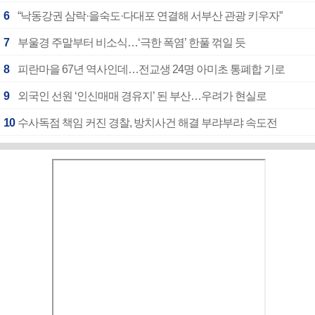
6
“낙동강권 삼락·을숙도·다대포 연결해 서부산 관광 키우자”
7
부울경 주말부터 비소식…‘극한 폭염’ 한풀 꺾일 듯
8
피란마을 67년 역사인데…전교생 24명 아미초 통폐합 기로
9
외국인 선원 ‘인신매매 경유지’ 된 부산…우려가 현실로
10
수사독점 책임 커진 경찰, 방치사건 해결 부랴부랴 속도전