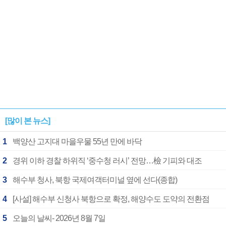
[많이 본 뉴스]
1
백양산 고지대 마을우물 55년 만에 바닥
2
경위 이하 경찰 하위직 ‘중수청 러시’ 전망…檢 기피와 대조
3
해수부 청사, 북항 국제여객터미널 옆에 선다(종합)
4
[사설] 해수부 신청사 북항으로 확정, 해양수도 도약의 전환점
5
오늘의 날씨- 2026년 8월 7일