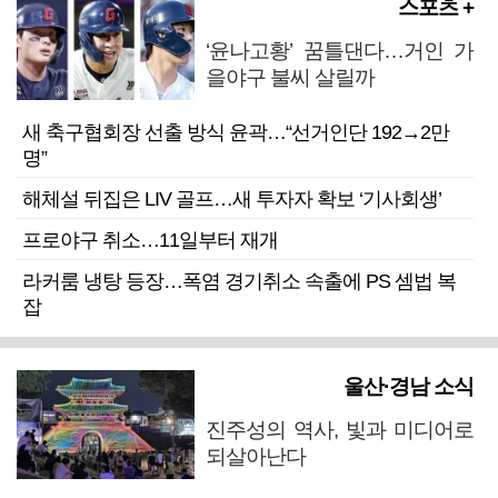
스포츠 +
‘윤나고황’ 꿈틀댄다…거인 가
을야구 불씨 살릴까
새 축구협회장 선출 방식 윤곽…“선거인단 192→2만
명”
해체설 뒤집은 LIV 골프…새 투자자 확보 ‘기사회생’
프로야구 취소…11일부터 재개
라커룸 냉탕 등장…폭염 경기취소 속출에 PS 셈법 복
잡
울산·경남 소식
진주성의 역사, 빛과 미디어로
되살아난다