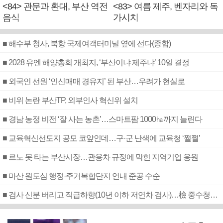
<84> 관문과 환대, 부산 역전
<83> 여름 제주, 벤자리와 독
음식
가시치
■ 해수부 청사, 북항 국제여객터미널 옆에 선다(종합)
■ 2028 유엔 해양총회 개최지, ‘부산이냐 제주냐’ 10일 결정
■ 외국인 선원 ‘인신매매 경유지’ 된 부산…우려가 현실로
■ 비위 논란 부산TP, 외부인사 혁신위 설치
■ 경남 농정 비전 ‘잘 사는 농촌’…스마트팜 1000㏊까지 늘린다
■ 교육혁신선도지 공모 코앞인데…구·군 난색에 교육청 ‘쩔쩔’
■ 르노 못 타는 부산시장…관용차 규정에 막힌 지역기업 응원
■ 마산 원도심 행정·주거복합단지 연내 준공 수순
■ 검사 신분 버리고 직급하향(10년 이하 저연차 검사)…檢 중수청행 기피