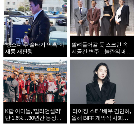
‘뺑소니 후 술타기 의혹’ 이
빨려들어갈 듯 스크린 속
재룡 재판행
시공간 변주…놀란의 메시
지는 ‘전쟁 속죄’
K팝 아이돌, '밀리언셀러'
‘라이징 스타’ 배우 김민하,
단 1.6%…30년간 등장
올해 BIFF 개막식 사회자
1182개팀 전수조사
확정