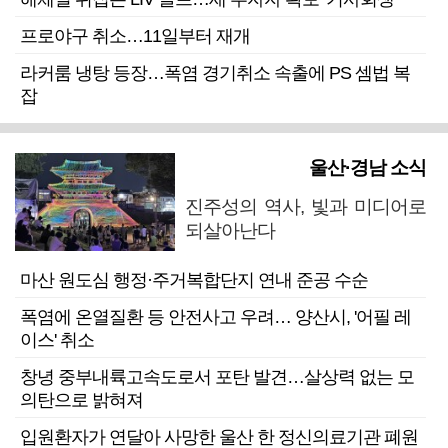
프로야구 취소…11일부터 재개
라커룸 냉탕 등장…폭염 경기취소 속출에 PS 셈법 복
잡
울산·경남 소식
진주성의 역사, 빛과 미디어로
되살아난다
마산 원도심 행정·주거복합단지 연내 준공 수순
폭염에 온열질환 등 안전사고 우려… 양산시, '어필 레
이스' 취소
창녕 중부내륙고속도로서 포탄 발견…살상력 없는 모
의탄으로 밝혀져
입원환자가 연달아 사망한 울산 한 정신의료기관 폐원