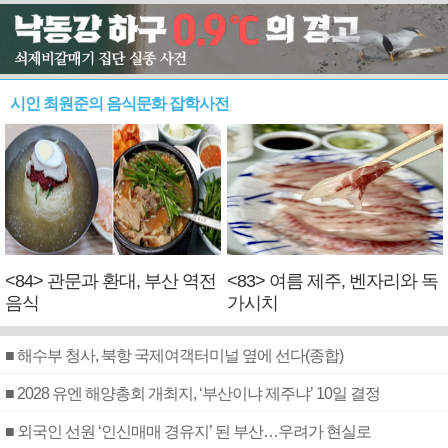
시인 최원준의 음식문화 잡학사전
<84> 관문과 환대, 부산 역전
<83> 여름 제주, 벤자리와 독
음식
가시치
■ 해수부 청사, 북항 국제여객터미널 옆에 선다(종합)
■ 2028 유엔 해양총회 개최지, ‘부산이냐 제주냐’ 10일 결정
■ 외국인 선원 ‘인신매매 경유지’ 된 부산…우려가 현실로