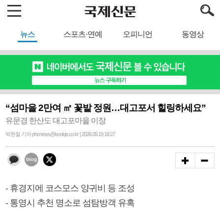
뉴스
스포츠·연예
오피니언
동영상
“섬마을 2만여 ㎡ 꽃밭 정원…대고포서 힐링하세요”
유문경 한산도 대고포마을 이장
박현철 기자 phcnews@kookje.co.kr | 2026.05.19 18:27
- 휴경지에 코스모스 양귀비 등 조성
- 통영시 추천 명소로 섬탐방객 유혹