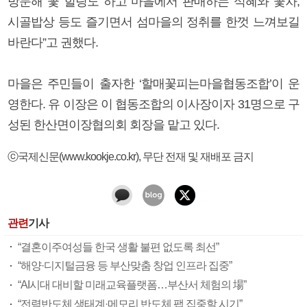
방문해 꽃 힐링도 하고 마을에서 판매하는 식혜와 꽃차,
시골밥상 등도 즐기면서 섬마을의 정취를 한껏 느껴보길
바란다”고 권했다.
마을은 주민들이 출자한 ‘할매꽃피는마을협동조합’이 운
영한다. 유 이장은 이 협동조합의 이사장이자 31명으로 구
성된 한산면이장협의회 회장을 맡고 있다.
ⓒ국제신문(www.kookje.co.kr), 무단 전재 및 재배포 금지
관련
기사
“결혼이주여성들 한국 생활 불편 없도록 최선”
“해양·디지털금융 등 부산맞춤 창업 인프라 집중”
“AI시대 대비할 미래교육플랫폼…부산서 체험의 場”
“전력반도체 생태계·메모리 반도체 팹 집중할 시기”