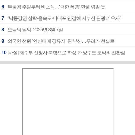
6
부울경 주말부터 비소식…‘극한 폭염’ 한풀 꺾일 듯
7
“낙동강권 삼락·을숙도·다대포 연결해 서부산 관광 키우자”
8
오늘의 날씨- 2026년 8월 7일
9
외국인 선원 ‘인신매매 경유지’ 된 부산…우려가 현실로
10
[사설] 해수부 신청사 북항으로 확정, 해양수도 도약의 전환점