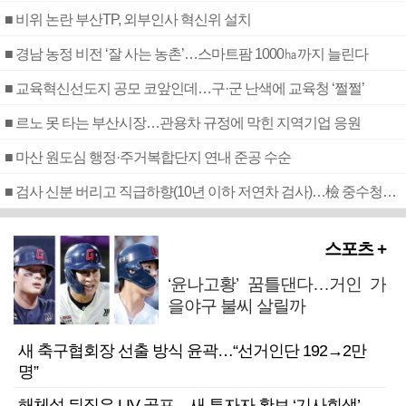
■ 비위 논란 부산TP, 외부인사 혁신위 설치
■ 경남 농정 비전 ‘잘 사는 농촌’…스마트팜 1000㏊까지 늘린다
■ 교육혁신선도지 공모 코앞인데…구·군 난색에 교육청 ‘쩔쩔’
■ 르노 못 타는 부산시장…관용차 규정에 막힌 지역기업 응원
■ 마산 원도심 행정·주거복합단지 연내 준공 수순
■ 검사 신분 버리고 직급하향(10년 이하 저연차 검사)…檢 중수청행 기피
스포츠 +
‘윤나고황’ 꿈틀댄다…거인 가
을야구 불씨 살릴까
새 축구협회장 선출 방식 윤곽…“선거인단 192→2만
명”
해체설 뒤집은 LIV 골프…새 투자자 확보 ‘기사회생’