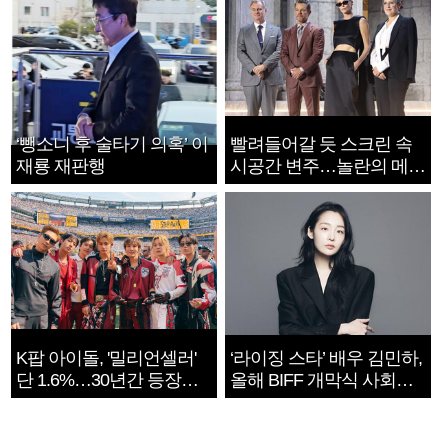
‘뺑소니 후 술타기 의혹’ 이
빨려들어갈 듯 스크린 속
재룡 재판행
시공간 변주…놀란의 메시
지는 ‘전쟁 속죄’
K팝 아이돌, '밀리언셀러'
‘라이징 스타’ 배우 김민하,
단 1.6%…30년간 등장
올해 BIFF 개막식 사회자
1182개팀 전수조사
확정