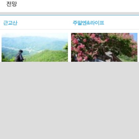
전망
근교산
주말엔&라이프
근교산&그너머…상주·문경
폭염보다 더 뜨거워라…100
청화산~시루봉
일을 붉게 불태울 ‘선비정신’
피었네
PC버전
엑스
페이스북
Copyright ⓒ 2015 All rights reserved by 국제신문