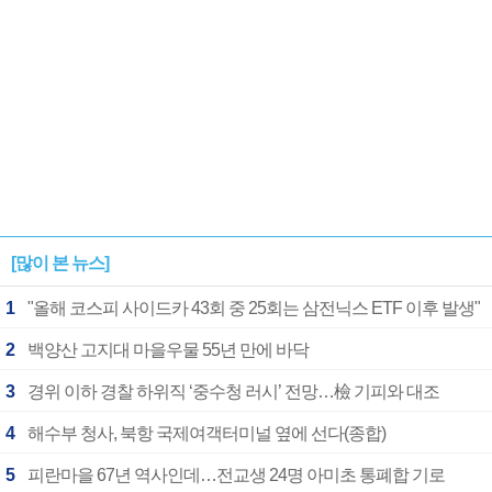
[많이 본 뉴스]
1
"올해 코스피 사이드카 43회 중 25회는 삼전닉스 ETF 이후 발생"
2
백양산 고지대 마을우물 55년 만에 바닥
3
경위 이하 경찰 하위직 ‘중수청 러시’ 전망…檢 기피와 대조
4
해수부 청사, 북항 국제여객터미널 옆에 선다(종합)
5
피란마을 67년 역사인데…전교생 24명 아미초 통폐합 기로