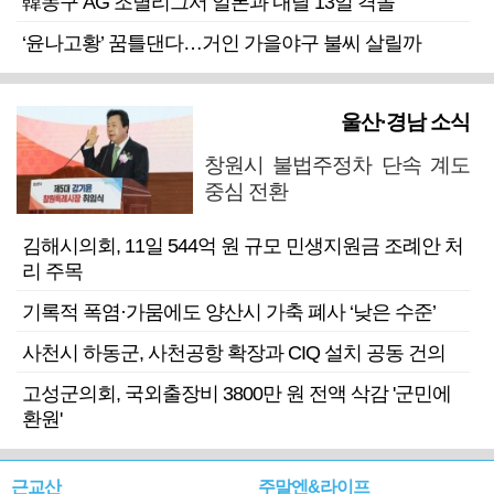
韓농구 AG 조별리그서 일본과 내달 13일 격돌
‘윤나고황’ 꿈틀댄다…거인 가을야구 불씨 살릴까
울산·경남 소식
창원시 불법주정차 단속 계도
중심 전환
김해시의회, 11일 544억 원 규모 민생지원금 조례안 처
리 주목
기록적 폭염·가뭄에도 양산시 가축 폐사 ‘낮은 수준’
사천시 하동군, 사천공항 확장과 CIQ 설치 공동 건의
고성군의회, 국외출장비 3800만 원 전액 삭감 '군민에
환원'
근교산
주말엔&라이프