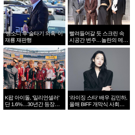
‘뺑소니 후 술타기 의혹’ 이
빨려들어갈 듯 스크린 속
재룡 재판행
시공간 변주…놀란의 메시
지는 ‘전쟁 속죄’
K팝 아이돌, '밀리언셀러'
‘라이징 스타’ 배우 김민하,
단 1.6%…30년간 등장
올해 BIFF 개막식 사회자
1182개팀 전수조사
확정