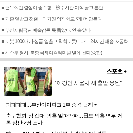
■ 근무여건 깜깜이 중수청…檢수사관 이직 놓고 혼란
■ 기존 일반고 전환…과기원 영재학교 3개 더 만든다
■ 부산시립극단 예술감독 못 뽑았나, 안 뽑았나
■ 로봇 1000대가 상품 입출고 척척…롯데마트 24시간 배송 자동화
■ 해수부 청사, 북항 국제여객터미널 옆에 선다(종합)
스포츠 +
“이강인 서울서 새 출발 응원”
패패패패…부산아이파크 1부 승격 급제동
축구협회 ‘성 접대’ 의혹 일파만파…日도 의혹 연루 거
론 심판 2명 조사