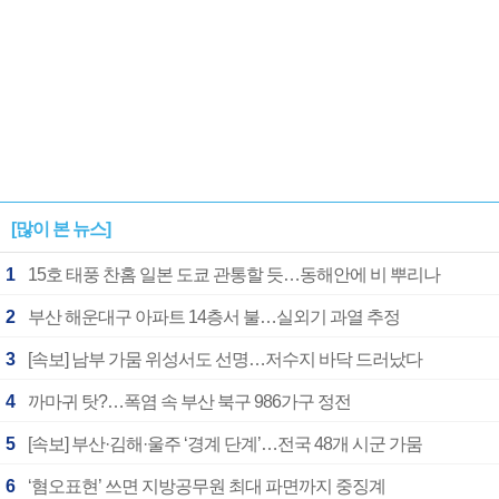
[많이 본 뉴스]
1
15호 태풍 찬홈 일본 도쿄 관통할 듯…동해안에 비 뿌리나
2
부산 해운대구 아파트 14층서 불…실외기 과열 추정
3
[속보] 남부 가뭄 위성서도 선명…저수지 바닥 드러났다
4
까마귀 탓?…폭염 속 부산 북구 986가구 정전
5
[속보] 부산·김해·울주 ‘경계 단계’…전국 48개 시군 가뭄
6
‘혐오표현’ 쓰면 지방공무원 최대 파면까지 중징계