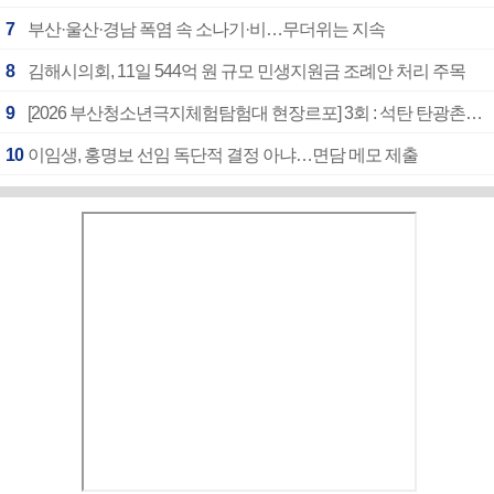
7
부산·울산·경남 폭염 속 소나기·비…무더위는 지속
8
김해시의회, 11일 544억 원 규모 민생지원금 조례안 처리 주목
9
[2026 부산청소년극지체험탐험대 현장르포] 3회 : 석탄 탄광촌에서 북극 연구의 중심지로
10
이임생, 홍명보 선임 독단적 결정 아냐…면담 메모 제출