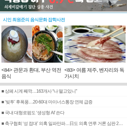
시인 최원준의 음식문화 잡학사전
<84> 관문과 환대, 부산 역전
<83> 여름 제주, 벤자리와 독
음식
가시치
■ 상폐 시계 째깍…163개사 “나 떨고있니”
■ ‘빚투’ 후폭풍…20·60대 마이너스통장 연체 급증
■ 국내 대형로펌도 ‘생성형 AI’ 쓴다
■ 축구협회 ‘성 접대’ 의혹 일파만파…日도 의혹 연루 거론 심판 2명 조사