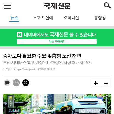
뉴스
스포츠·연예
오피니언
동영상
증차보다 필요한 수요 맞춤형 노선 재편
부산 시내버스 '리밸런싱' <1> 한정된 차량 재배치 관건
이유경 기자 rglee@kookje.co.kr | 2026.05.21 19:18