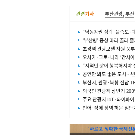
관련
기사
부산관광
,
부산
“낙동강권 삼락·을숙도·다
‘부산병’ 증상 따라 골라 
초광역 관광모델 자원 풍부
오사카·교토·나라 ‘간사이
“지역민 삶이 행복해져야 
공연만 봐도 좋은 도시…빈
부산시, 관광·북항 전담 T
외국인 관광객 상반기 20
주요 관광지 IoT·와이파이
언어·장애 장벽 허문 첨