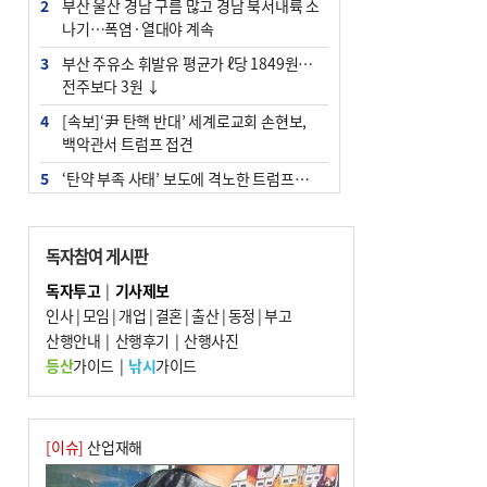
2
부산 울산 경남 구름 많고 경남 북서내륙 소
나기…폭염·열대야 계속
3
부산 주유소 휘발유 평균가 ℓ당 1849원…
전주보다 3원 ↓
4
[속보]‘尹 탄핵 반대’ 세계로교회 손현보,
백악관서 트럼프 접견
5
‘탄약 부족 사태’ 보도에 격노한 트럼프…
군사기밀 유출자 색출 지시
6
[속보] ‘심판 성접대’ 논란 축구협회 공식 사
독자참여 게시판
과…“현재는 부적절 행위 없어”
독자투고
|
기사제보
7
"올해 코스피 사이드카 43회 중 25회는 삼
인사
|
모임
|
개업
|
결혼
|
출산
|
동정
|
부고
전닉스 ETF 이후 발생"
산행안내
|
산행후기
|
산행사진
8
서울 중랑구서 흉기 난동…60대 남성 2명
등산
가이드
|
낚시
가이드
사망
9
부산 앞바다에 기름 425ℓ 유출한 러시아 화
물선 적발
[이슈]
산업재해
10
노후 상수도관 파열에 폭염 속 사상구 2300