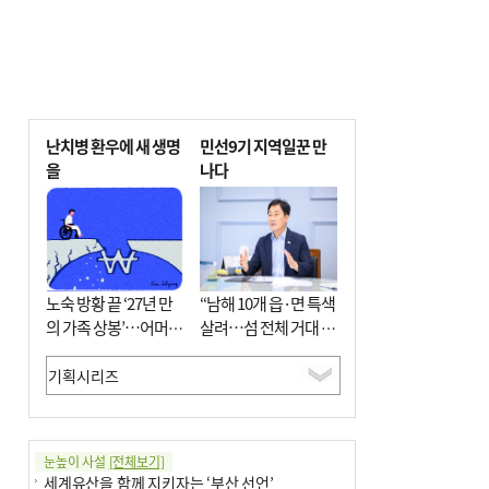
난치병 환우에 새 생명
민선9기 지역일꾼 만
을
나다
노숙 방황 끝 ‘27년 만
“남해 10개 읍·면 특색
의 가족 상봉’…어머니
살려…섬 전체 거대 정
와 행복 꿈꿔
원으로 조성”
눈높이 사설
[전체보기]
세계유산을 함께 지키자는 ‘부산 선언’