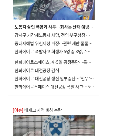
여 가구 6시간 단수
노동자 살인 폭염과 사투…회사는 산재 예방·전기료 절감 전력
강서구 기간제노동자 사망, 전임 부구청장 檢 송치
중대재해법 위헌제청 파장…관련 재판 줄줄이 브레이크
한화에어로 폭발사고 희생자 5명 중 3명, 7일 영면
한화에어로스페이스, 4·5일 공정중단…특별 안전점검
한화에어로 대전공장 감식
한화에어로 대전공장 생산 일부중단…‘천무’ 수출 비상
한화에어로스페이스 대전공장 폭발 사고…5명 사망·2명 부상(종합)
[이슈]
배재고 지역 비하 논란