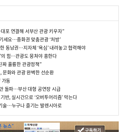
대포 연결해 서부산 관광 키우자”
즐기세요…중화권 맞춤관광 ‘처방’
한 동남권…지자체 ‘욕심’ 내려놓고 협력해야
’의 힘…관광도 뭉쳐야 흥한다
진짜 훌륭한 관광정책”
, 문화와 관광 완벽한 선순환
F 가동
0만 돌파…부산 대형 공연장 시급
 기반, 실시간으로 ‘오버투어리즘’ 막는다
단기술…누구나 즐기는 발렌시아로