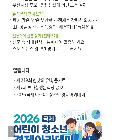
부산시장 후보 공약, 생활에 어떤 도움 될까
뉴스 분석
[전체보기]
與가 막은 ‘산은 부산행’…전재수 강력한 의지 표명 없인 공염불
田 “장금상선도 설득중”…해운기업 ‘톱다운 유치전’ 가속
신통이의 신문 읽기
[전체보기]
신문 속 시대현상…뉴미디어 활용해 봐요
스포츠 뉴스 읽으면 경기 보는 눈 커져요
어떻게 생각하십니까
[전체보기]
구·군 승진 축하화분 관행 없애자니 소상공인 울상
알립니다
3년째 병상에 있는 구의원…의정활동 못해도 월급 그대로
팩트체크
· 제 219회 한낮의 유U; 콘서트
[전체보기]
금정산 반려견 데리고 갈 수 있나…알아보니 ‘국립공원은 출입 불가’
· 제7회 부마항쟁문학상 공모
서울 도림천도 공업용수 활용한다는 사례, 정수 없이 한강물 공급…수질만 공업용수
· 2026 국제 어린이·청소년 경제아카데미
포토에세이
[전체보기]
연꽃 위 개개비
의령 한우산 털중나리
한 손 뉴스
[전체보기]
시민이 개발한 폭염 대응 앱 ‘그늘로’ 길안내 지도 등 인기
골목 맛집 발굴 고메 셀렉션…부산시, 페스티벌 시월 연계