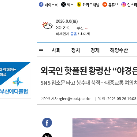
페이스북
엑스
카카오채널
유튜브
인스
사회
정치
경제
해양수산
외국인 핫플된 황령산 “야경은
SNS 입소문 타고 봉수대 북적…대중교통 여의치
이유경 기자
rglee@kookje.co.kr
| 입력 : 2026-05-26 19:08