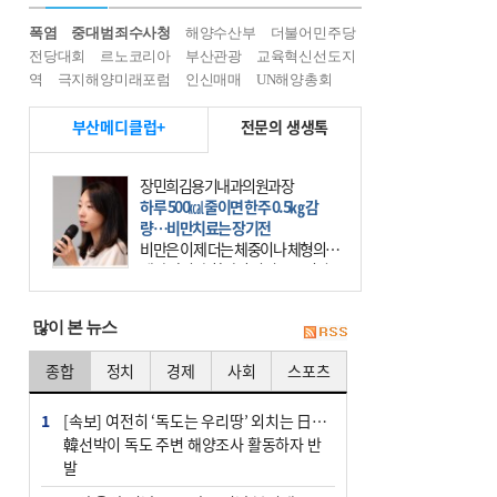
폭염
중대범죄수사청
해양수산부
더불어민주당
전당대회
르노코리아
부산관광
교육혁신선도지
역
극지해양미래포럼
인신매매
UN해양총회
부산메디클럽+
전문의 생생톡
장민희김용기내과의원과장
하루 500㎉ 줄이면 한주 0.5㎏ 감
량…비만치료는 장기전
비만은 이제 더는 체중이나 체형의 문
제가 아니다. 하나의 질병으로 인지
하고 치료와 관리를 해야 한다. 세계
보건기구(WHO)는 이미 1994년 비만
많이 본 뉴스
을 인류의 중요한
종합
정치
경제
사회
스포츠
1
[속보] 여전히 ‘독도는 우리땅’ 외치는 日…
韓선박이 독도 주변 해양조사 활동하자 반
발