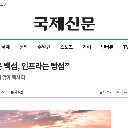
타그램
국제
문화
주말엔
스포츠
기획
인터뷰
T
 백점, 인프라는 빵점”
 않아 택시 타
:55
| 본지 6면
글자 크기