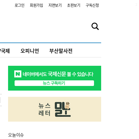
2
로그인
회원가입
지면보기
초판보기
구독신청
V국제
오피니언
부산말사전
오늘
이슈