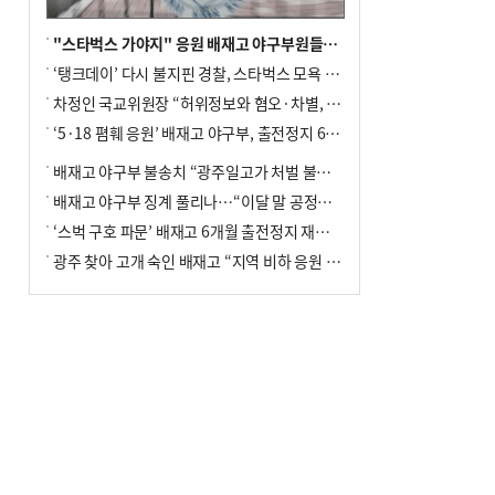
"스타벅스 가야지" 응원 배재고 야구부원들, 학교서 징계 처분
‘탱크데이’ 다시 불지핀 경찰, 스타벅스 모욕 혐의 압수수색
차정인 국교위원장 “허위정보와 혐오·차별, 학교 교실까지 유입"
‘5·18 폄훼 응원’ 배재고 야구부, 출전정지 6개월→1개월 감경
배재고 야구부 불송치 “광주일고가 처벌 불원 의사 표해”
배재고 야구부 징계 풀리나…“이달 말 공정위서 재심의”
‘스벅 구호 파문’ 배재고 6개월 출전정지 재심 신청키로
광주 찾아 고개 숙인 배재고 “지역 비하 응원 잘못”(종합)