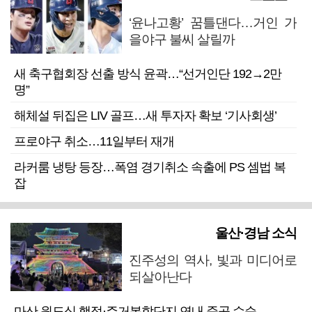
‘윤나고황’ 꿈틀댄다…거인 가
을야구 불씨 살릴까
새 축구협회장 선출 방식 윤곽…“선거인단 192→2만
명”
해체설 뒤집은 LIV 골프…새 투자자 확보 ‘기사회생’
프로야구 취소…11일부터 재개
라커룸 냉탕 등장…폭염 경기취소 속출에 PS 셈법 복
잡
울산·경남 소식
진주성의 역사, 빛과 미디어로
되살아난다
마산 원도심 행정·주거복합단지 연내 준공 수순