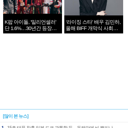
K팝 아이돌, '밀리언셀러'
‘라이징 스타’ 배우 김민하,
단 1.6%…30년간 등장
올해 BIFF 개막식 사회자
1182개팀 전수조사
확정
[많이 본 뉴스]
1
15호 태풍 찬홈 일본 도쿄 관통할 듯…동해안에 비 뿌리나