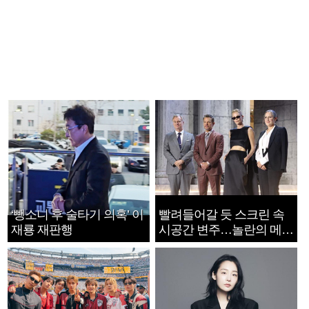
‘뺑소니 후 술타기 의혹’ 이
빨려들어갈 듯 스크린 속
재룡 재판행
시공간 변주…놀란의 메시
지는 ‘전쟁 속죄’