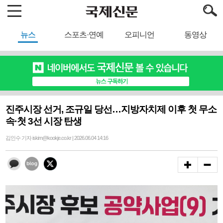
뉴스
스포츠·연예
오피니언
동영상
진주시장 선거, 조규일 당선…지방자치제 이후 첫 무소
속·첫 3선 시장 탄생
김인수 기자 iskim@kookje.co.kr | 2026.06.04 14:16