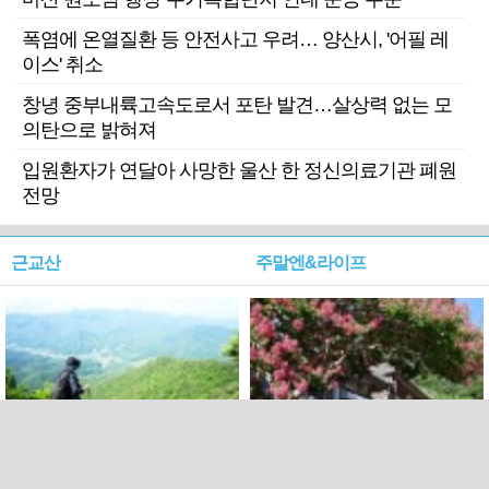
폭염에 온열질환 등 안전사고 우려… 양산시, '어필 레
이스' 취소
창녕 중부내륙고속도로서 포탄 발견…살상력 없는 모
의탄으로 밝혀져
입원환자가 연달아 사망한 울산 한 정신의료기관 폐원
전망
근교산
주말엔&라이프
근교산&그너머…상주·문경
폭염보다 더 뜨거워라…100