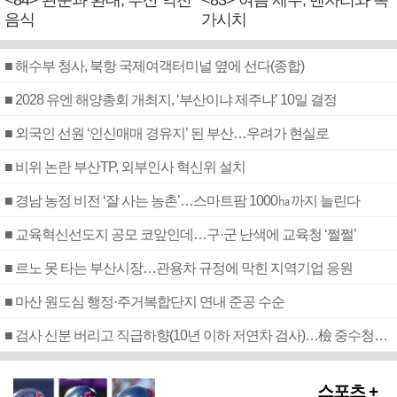
<84> 관문과 환대, 부산 역전
<83> 여름 제주, 벤자리와 독
음식
가시치
■ 해수부 청사, 북항 국제여객터미널 옆에 선다(종합)
■ 2028 유엔 해양총회 개최지, ‘부산이냐 제주냐’ 10일 결정
■ 외국인 선원 ‘인신매매 경유지’ 된 부산…우려가 현실로
■ 비위 논란 부산TP, 외부인사 혁신위 설치
■ 경남 농정 비전 ‘잘 사는 농촌’…스마트팜 1000㏊까지 늘린다
■ 교육혁신선도지 공모 코앞인데…구·군 난색에 교육청 ‘쩔쩔’
■ 르노 못 타는 부산시장…관용차 규정에 막힌 지역기업 응원
■ 마산 원도심 행정·주거복합단지 연내 준공 수순
■ 검사 신분 버리고 직급하향(10년 이하 저연차 검사)…檢 중수청행 기피
스포츠 +