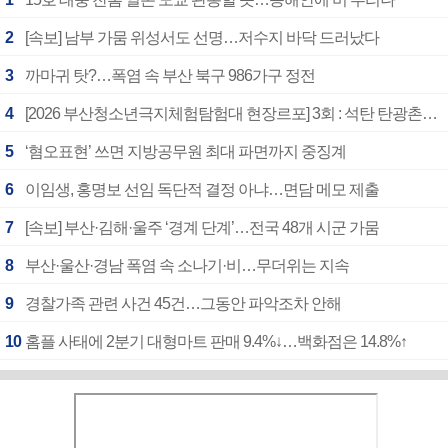
2
[속보] 남부 가뭄 위성서도 선명…저수지 바닥 드러났다
3
까마귀 탓?…폭염 속 부산 북구 986가구 정전
4
[2026 부산청소년극지체험탐험대 현장르포] 3회 : 석탄 탄광촌에서 북극 연구의 중심지로
5
‘혐오표현’ 쓰면 지방공무원 최대 파면까지 중징계
6
이임생, 홍명보 선임 독단적 결정 아냐…면담 메모 제출
7
[속보] 부산·김해·울주 ‘경계 단계’…전국 48개 시군 가뭄
8
부산·울산·경남 폭염 속 소나기·비…무더위는 지속
9
경찰가족 관련 사건 45건…그동안 파악조차 안해
10
홈플 사태에 2분기 대형마트 판매 9.4%↓…백화점은 14.8%↑