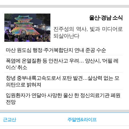
울산·경남 소식
진주성의 역사, 빛과 미디어로
되살아난다
마산 원도심 행정·주거복합단지 연내 준공 수순
폭염에 온열질환 등 안전사고 우려… 양산시, '어필 레
이스' 취소
창녕 중부내륙고속도로서 포탄 발견…살상력 없는 모
의탄으로 밝혀져
입원환자가 연달아 사망한 울산 한 정신의료기관 폐원
전망
근교산
주말엔&라이프