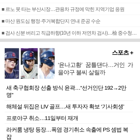
■ 르노 못 타는 부산시장…관용차 규정에 막힌 지역기업 응원
■ 마산 원도심 행정·주거복합단지 연내 준공 수순
■ 검사 신분 버리고 직급하향(10년 이하 저연차 검사)…檢 중수청행 기피
스포츠 +
‘윤나고황’ 꿈틀댄다…거인 가
을야구 불씨 살릴까
새 축구협회장 선출 방식 윤곽…“선거인단 192→2만
명”
해체설 뒤집은 LIV 골프…새 투자자 확보 ‘기사회생’
프로야구 취소…11일부터 재개
라커룸 냉탕 등장…폭염 경기취소 속출에 PS 셈법 복
잡