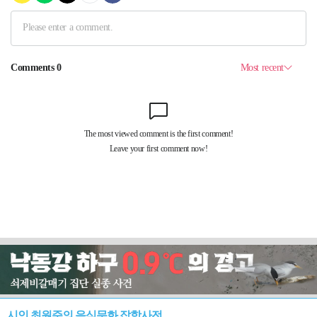
시인 최원준의 음식문화 잡학사전