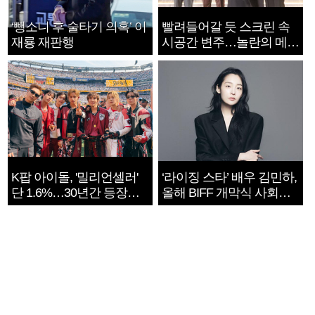
‘뺑소니 후 술타기 의혹’ 이
빨려들어갈 듯 스크린 속
재룡 재판행
시공간 변주…놀란의 메시
지는 ‘전쟁 속죄’
K팝 아이돌, '밀리언셀러'
‘라이징 스타’ 배우 김민하,
단 1.6%…30년간 등장
올해 BIFF 개막식 사회자
1182개팀 전수조사
확정