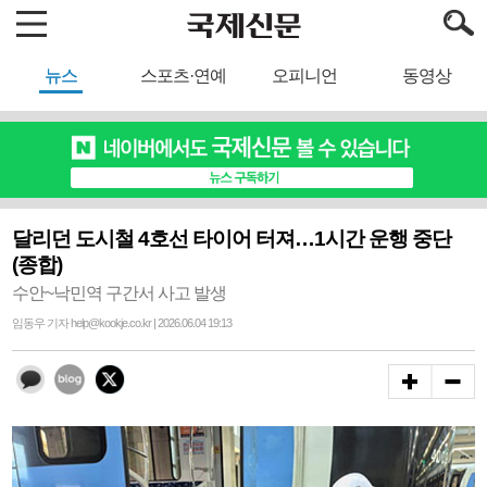
뉴스
스포츠·연예
오피니언
동영상
달리던 도시철 4호선 타이어 터져…1시간 운행 중단
(종합)
수안~낙민역 구간서 사고 발생
임동우 기자 help@kookje.co.kr | 2026.06.04 19:13