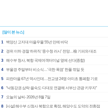
[많이 본 뉴스]
1
백양산 고지대 마을우물 55년 만에 바닥
2
경위 이하 경찰 하위직 ‘중수청 러시’ 전망…檢 기피와 대조
3
해수부 청사, 북항 국제여객터미널 옆에 선다(종합)
4
부울경 주말부터 비소식…‘극한 폭염’ 한풀 꺾일 듯
5
피란마을 67년 역사인데…전교생 24명 아미초 통폐합 기로
6
“낙동강권 삼락·을숙도·다대포 연결해 서부산 관광 키우자”
7
오늘의 날씨- 2026년 8월 7일
8
[사설] 해수부 신청사 북항으로 확정, 해양수도 도약의 전환점