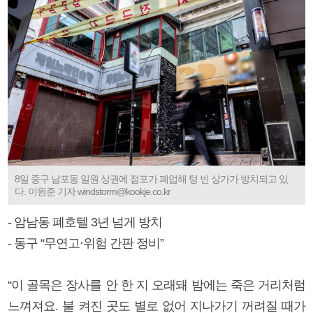
8일 중구 남포동 일원 상권에 점포가 폐업해 텅 빈 상가가 방치되고 있
다. 이원준 기자 windstorm@kookje.co.kr
- 암남동 폐호텔 3년 넘게 방치
- 동구 “무연고·위험 간판 정비”
“이 골목은 장사를 안 한 지 오래돼 밤에는 죽은 거리처럼
느껴져요. 불 켜진 곳도 별로 없어 지나가기 꺼려질 때가