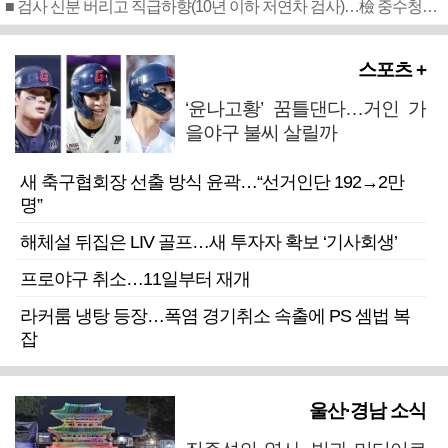
■ 검사 신분 버리고 직급하향(10년 이하 저연차 검사)…檢 중수청행 기피
스포츠 +
‘윤나고황’ 꿈틀댄다…거인 가
을야구 불씨 살릴까
새 축구협회장 선출 방식 윤곽…“선거인단 192→2만
명”
해체설 뒤집은 LIV 골프…새 투자자 확보 ‘기사회생’
프로야구 취소…11일부터 재개
라커룸 냉탕 등장…폭염 경기취소 속출에 PS 셈법 복
잡
울산·경남 소식