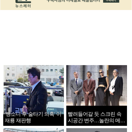
‘뺑소니 후 술타기 의혹’ 이
빨려들어갈 듯 스크린 속
재룡 재판행
시공간 변주…놀란의 메시
지는 ‘전쟁 속죄’