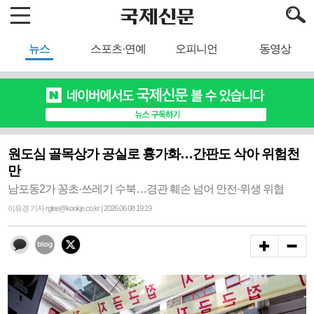
뉴스
스포츠·연예
오피니언
동영상
원도심 골목상가 공실로 흉가화…간판도 삭아 위험천
만
남포동2가 꽁초·쓰레기 수북…경관 훼손 넘어 안전·위생 위협
이유경 기자 rglee@kookje.co.kr | 2026.06.08 19:19