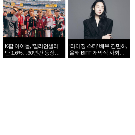
K팝 아이돌, '밀리언셀러'
‘라이징 스타’ 배우 김민하,
단 1.6%…30년간 등장
올해 BIFF 개막식 사회자
1182개팀 전수조사
확정