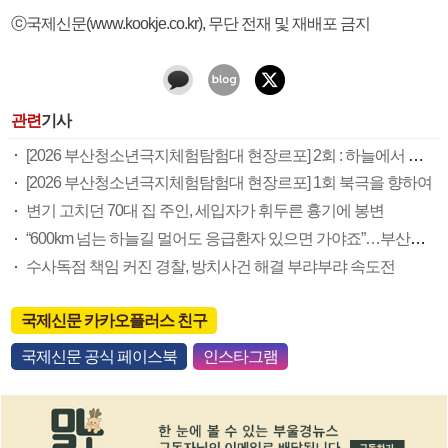
ⓒ국제신문(www.kookje.co.kr), 무단 전재 및 재배포 금지
관련
기사
[2026 부산청소년극지체험탐험대 현장르포] 2회 : 하늘에서 만난 얼음의 나라
[2026 부산청소년극지체험탐험대 현장르포] 1회 북극을 향하여
변기 고치던 70대 집 주인, 세입자가 휘두른 흉기에 봉변
“600km 넘는 하늘길 멀어도 응급환자 있으면 가야죠”…부산소방항공대 활약상 눈길
수사독점 책임 커진 경찰, 방치사건 해결 부랴부랴 속도전
국제신문 카카오플러스 친구
국제신문 공식 페이스북
인스타그램