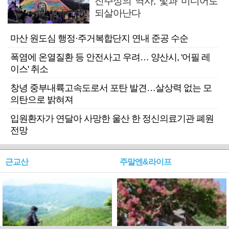
진주성의 역사, 빛과 미디어로
되살아난다
마산 원도심 행정·주거복합단지 연내 준공 수순
폭염에 온열질환 등 안전사고 우려… 양산시, '어필 레
이스' 취소
창녕 중부내륙고속도로서 포탄 발견…살상력 없는 모
의탄으로 밝혀져
입원환자가 연달아 사망한 울산 한 정신의료기관 폐원
전망
근교산
주말엔&라이프