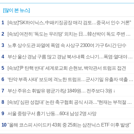
[많이 본 뉴스]
1
[속보]“SK하이닉스, 中패키징공장 매각 검토…중국서 인수 거론”
2
[속보] 여전히 ‘독도는 우리땅’ 외치는 日…韓선박이 독도 주변 해양조사 활동하자 반발
3
노후 상수도관 파열에 폭염 속 사상구 2300여 가구 6시간 단수
4
부산 울산 경남 구름 많고 경남 북서내륙 소나기…폭염·열대야 계속
5
[속보]‘尹 탄핵 반대’ 세계로교회 손현보, 백악관서 트럼프 접견
6
‘탄약 부족 사태’ 보도에 격노한 트럼프…군사기밀 유출자 색출 지시
7
부산 주유소 휘발유 평균가 ℓ당 1849원… 전주보다 3원 ↓
8
[속보] ‘심판 성접대’ 논란 축구협회 공식 사과…“현재는 부적절 행위 없어”
9
서울 중랑구서 흉기 난동…60대 남성 2명 사망
10
"올해 코스피 사이드카 43회 중 25회는 삼전닉스 ETF 이후 발생"