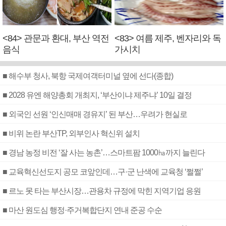
<84> 관문과 환대, 부산 역전
<83> 여름 제주, 벤자리와 독
음식
가시치
■ 해수부 청사, 북항 국제여객터미널 옆에 선다(종합)
■ 2028 유엔 해양총회 개최지, ‘부산이냐 제주냐’ 10일 결정
■ 외국인 선원 ‘인신매매 경유지’ 된 부산…우려가 현실로
■ 비위 논란 부산TP, 외부인사 혁신위 설치
■ 경남 농정 비전 ‘잘 사는 농촌’…스마트팜 1000㏊까지 늘린다
■ 교육혁신선도지 공모 코앞인데…구·군 난색에 교육청 ‘쩔쩔’
■ 르노 못 타는 부산시장…관용차 규정에 막힌 지역기업 응원
■ 마산 원도심 행정·주거복합단지 연내 준공 수순